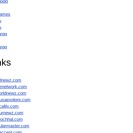
noqq
games
u
u
arqq
arqq
nks
llnewz.com
enetwork.com
orldnewz.com
usaexplore.com
cality.com
ournewz.com
lochhal.com
ularmaster.com
accent.com