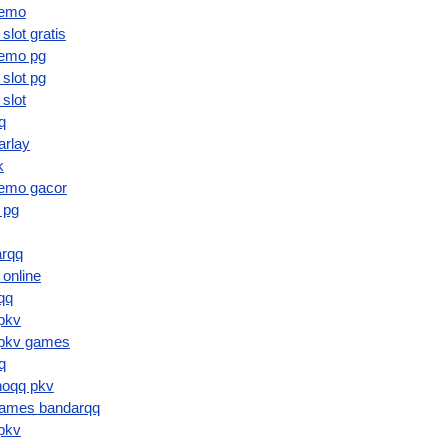
demo
slot gratis
demo pg
slot pg
slot
q
arlay
k
demo gacor
 pg
arqq
 online
 qq
 pkv
 pkv games
q
noqq pkv
games bandarqq
 pkv