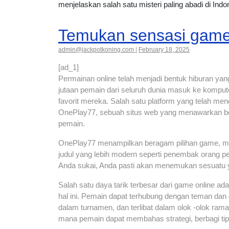
menjelaskan salah satu misteri paling abadi di Indo
Temukan sensasi game
admin@jackpotkoning.com
|
February 18, 2025
[ad_1]
Permainan online telah menjadi bentuk hiburan yan
jutaan pemain dari seluruh dunia masuk ke kompu
favorit mereka. Salah satu platform yang telah me
OnePlay77, sebuah situs web yang menawarkan be
pemain.
OnePlay77 menampilkan beragam pilihan game, mula
judul yang lebih modern seperti penembak orang p
Anda sukai, Anda pasti akan menemukan sesuatu y
Salah satu daya tarik terbesar dari game online 
hal ini. Pemain dapat terhubung dengan teman dan 
dalam turnamen, dan terlibat dalam olok -olok rama
mana pemain dapat membahas strategi, berbagi ti