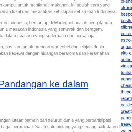
okena
kumpul untuk menikmati makanan. Ini adalah cara yang
akuni
an lokal dan merasakan kehidupan sehari -hari Indonesia.
bespo
bestf
r di Indonesia, bersantap di Wartegbet adalah pengalaman
elibra
 dunia masakan Indonesia yang semarak dan beragam,
eczem
itu dalam suasana yang sederhana dan bersahaja.
astro
agha
a, pastikan untuk mencari wartegbet dan jelajahi dunia
altu-
ak akan kecewa dengan hidangan beraroma dan keramahan
autho
viaje
tsuts
agha
 Pandangan ke dalam
chea
thepo
recet
naild
great
paper
ngan jutaan pemain dari seluruh dunia yang berpartisipasi
freew
rbagai permainan. Salah satu bintang yang sedang naik daun di
water