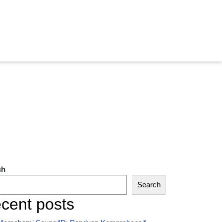
ch
Search
cent posts