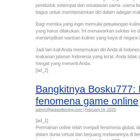
penduduk setempat dan wisatawan sama -sama ber
bagus untuk membenamkan diri dalam adegan makan
Bagi mereka yang ingin memulai petualangan kuline
yang harus dilakukan. Ini menawarkan sekilas ke
menampilkan warisan kuliner yang kaya di negara 
Jadi lain kali Anda menemukan diri Anda di Indonesi
makanan jalanan Indonesia yang lezat. Anda tid
hangat yang menanti Anda.
[ad_2]
Bangkitnya Bosku777:
fenomena game online
admin@jackpotkoning.com
|
February 16, 2025
[ad_1]
Permainan online telah menjadi fenomena global, de
dalam dunia virtual dan berjuang melawannya di be