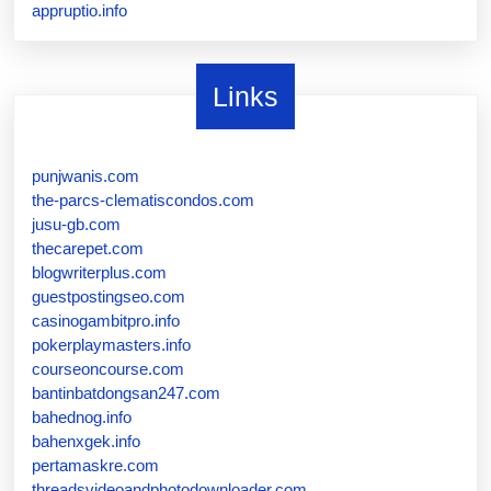
appruptio.info
Links
punjwanis.com
the-parcs-clematiscondos.com
jusu-gb.com
thecarepet.com
blogwriterplus.com
guestpostingseo.com
casinogambitpro.info
pokerplaymasters.info
courseoncourse.com
bantinbatdongsan247.com
bahednog.info
bahenxgek.info
pertamaskre.com
threadsvideoandphotodownloader.com