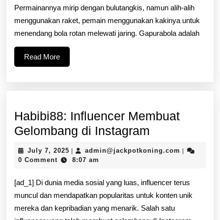
Permainan
Permainannya mirip dengan bulutangkis, namun alih-alih
Tradisional
menggunakan raket, pemain menggunakan kakinya untuk
Indonesia
menendang bola rotan melewati jaring. Gapurabola adalah
Read
Read More
More
Habibi88: Influencer Membuat
Habibi88:
Gelombang di Instagram
Influencer
July
admin@jac
July 7, 2025
admin@jackpotkoning.com
|
|
Membuat
7,
0 Comment
8:07 am
2025
Gelombang
[ad_1] Di dunia media sosial yang luas, influencer terus
di
muncul dan mendapatkan popularitas untuk konten unik
Instagram
mereka dan kepribadian yang menarik. Salah satu