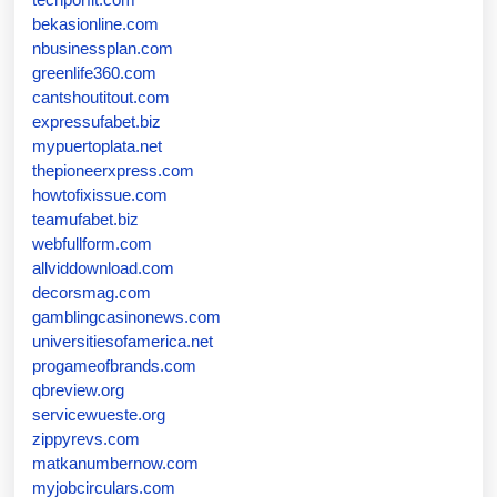
bekasionline.com
nbusinessplan.com
greenlife360.com
cantshoutitout.com
expressufabet.biz
mypuertoplata.net
thepioneerxpress.com
howtofixissue.com
teamufabet.biz
webfullform.com
allviddownload.com
decorsmag.com
gamblingcasinonews.com
universitiesofamerica.net
progameofbrands.com
qbreview.org
servicewueste.org
zippyrevs.com
matkanumbernow.com
myjobcirculars.com