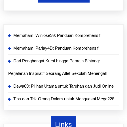
Memahami Winlose99: Panduan Komprehensif
Memahami Parlay4D: Panduan Komprehensif
Dari Penghangat Kursi hingga Pemain Bintang:
Perjalanan Inspiratif Seorang Atlet Sekolah Menengah
Dewa89: Pilihan Utama untuk Taruhan dan Judi Online
Tips dan Trik Orang Dalam untuk Menguasai Mega228
Links