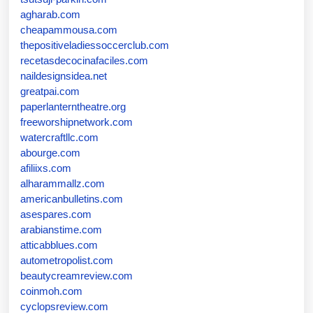
agharab.com
cheapammousa.com
thepositiveladiessoccerclub.com
recetasdecocinafaciles.com
naildesignsidea.net
greatpai.com
paperlanterntheatre.org
freeworshipnetwork.com
watercraftllc.com
abourge.com
afiliixs.com
alharammallz.com
americanbulletins.com
asespares.com
arabianstime.com
atticabblues.com
autometropolist.com
beautycreamreview.com
coinmoh.com
cyclopsreview.com