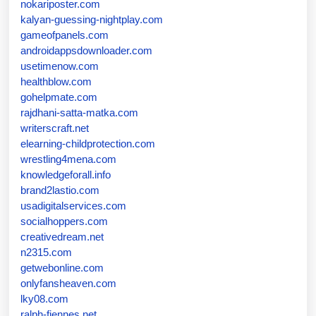
nokariposter.com
kalyan-guessing-nightplay.com
gameofpanels.com
androidappsdownloader.com
usetimenow.com
healthblow.com
gohelpmate.com
rajdhani-satta-matka.com
writerscraft.net
elearning-childprotection.com
wrestling4mena.com
knowledgeforall.info
brand2lastio.com
usadigitalservices.com
socialhoppers.com
creativedream.net
n2315.com
getwebonline.com
onlyfansheaven.com
lky08.com
ralph-fiennes.net