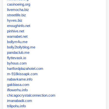
casinoeing.org
livemocha.biz
streetlife.biz
hyves.biz
enoughinfo.net
pinhive.net
warnabet.net
bollym4u.me
bolly2tollyblog.me
pandaclub.me
flyttevask.io
byhous.com
hartfordplazahotel.com
m-918kissapk.com
nabavkame.info
gakbiasa.com
iflowerhu.info
chicagocrystalconnection.com
imanabadii.com
trilipohu.info