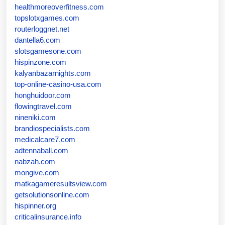
healthmoreoverfitness.com
topslotxgames.com
routerloggnet.net
dantella6.com
slotsgamesone.com
hispinzone.com
kalyanbazarnights.com
top-online-casino-usa.com
honghuidoor.com
flowingtravel.com
nineniki.com
brandiospecialists.com
medicalcare7.com
adtennaball.com
nabzah.com
mongive.com
matkagameresultsview.com
getsolutionsonline.com
hispinner.org
criticalinsurance.info