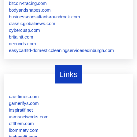
bitcoin-tracing.com
bodyandshapes.com
businessconsultantsroundrock.com
classicglobalnews.com
cybercusp.com
britaintt.com
deconds.com
easycartltd-domesticcleaningservicesedinburgh.com
Links
uae-times.com
gamerifys.com
inspiratif.net
vsmsnetworks.com
offthem.com
ibommatv.com
techporfit.com