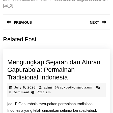
[ad_2]
Post
PREVIOUS
NEXT
navigation
Previous
Next
Related Post
post:
post:
Mengungkap Sejarah dan Aturan
Gapurabola: Permainan
Mengungkap
Tradisional Indonesia
Sejarah
July
admin@jac
July 6, 2026
admin@jackpotkoning.com
|
|
dan
6,
0 Comment
7:23 am
2026
Aturan
[ad_1] Gapurabola merupakan permainan tradisional
Gapurabola:
Indonesia yang telah dimainkan selama berabad-abad.