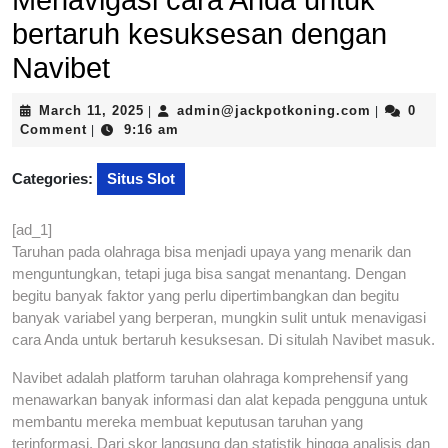
Menavigasi cara Anda untuk
bertaruh kesuksesan dengan
Navibet
March
admin@jac
March 11, 2025
admin@jackpotkoning.com
0
|
|
11,
Comment
9:16 am
|
2025
Categories:
Situs Slot
[ad_1]
Taruhan pada olahraga bisa menjadi upaya yang menarik dan
menguntungkan, tetapi juga bisa sangat menantang. Dengan
begitu banyak faktor yang perlu dipertimbangkan dan begitu
banyak variabel yang berperan, mungkin sulit untuk menavigasi
cara Anda untuk bertaruh kesuksesan. Di situlah Navibet masuk.
Navibet adalah platform taruhan olahraga komprehensif yang
menawarkan banyak informasi dan alat kepada pengguna untuk
membantu mereka membuat keputusan taruhan yang
terinformasi. Dari skor langsung dan statistik hingga analisis dan