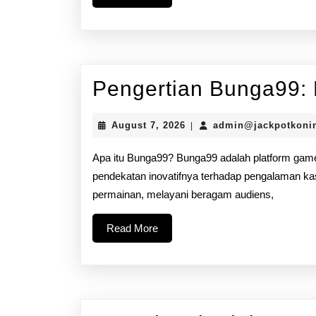
More
Pengertian Bunga99:
August
August 7, 2026
admin@jackpotkoni
|
7,
2026
Apa itu Bunga99? Bunga99 adalah platform game 
pendekatan inovatifnya terhadap pengalaman ka
permainan, melayani beragam audiens,
Read
Read More
More