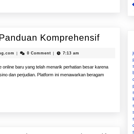
Pengert
 Panduan Komprehensif
Bunga9
admin@jackpotkoning.com
ng.com
0 Comment
7:13 am
|
|
Pandua
online baru yang telah menarik perhatian besar karena
Kompre
sino dan perjudian. Platform ini menawarkan beragam