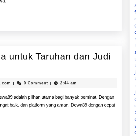
ya.
a untuk Taruhan dan Judi
admin@jackpotkoning.com
g.com
0 Comment
2:44 am
|
|
 Dewa89 adalah pilihan utama bagi banyak peminat. Dengan
ngat baik, dan platform yang aman, Dewa89 dengan cepat