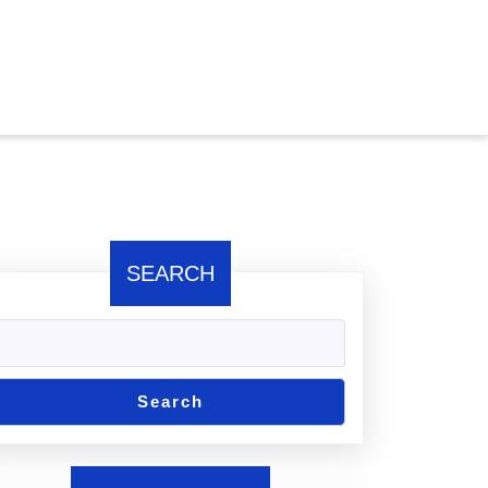
SEARCH
Search