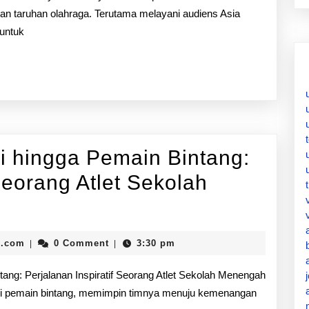
Kompre
dan taruhan olahraga. Terutama melayani audiens Asia
untuk
i hingga Pemain Bintang:
Seorang Atlet Sekolah
t
admin@jackpotkoning.com
g.com
0 Comment
3:30 pm
|
|
tang: Perjalanan Inspiratif Seorang Atlet Sekolah Menengah
di pemain bintang, memimpin timnya menuju kemenangan