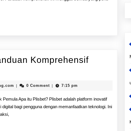
Menyenangk
Panduan
Komprehensi
anduan Komprehensif
mi
admin@jackpotkoning.com
ng.com
0 Comment
7:15 pm
|
|
n
emula Apa itu Plisbet? Plisbet adalah platform inovatif
ensif
 digital bagi pengguna dengan memanfaatkan teknologi. Ini
aksi,