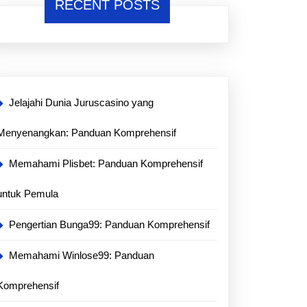
RECENT POSTS
an:
f
Jelajahi Dunia Juruscasino yang
Menyenangkan: Panduan Komprehensif
Memahami Plisbet: Panduan Komprehensif
untuk Pemula
Pengertian Bunga99: Panduan Komprehensif
Memahami Winlose99: Panduan
Komprehensif