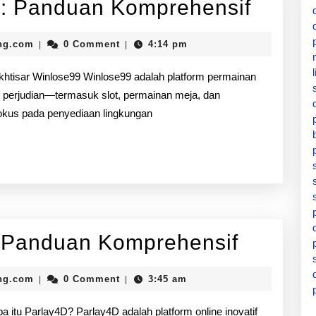
Mema
: Panduan Komprehensif
Winlo
admin@jackpotkoning.com
ng.com
0 Comment
4:14 pm
|
|
Pandu
tisar Winlose99 Winlose99 adalah platform permainan
Kompr
 perjudian—termasuk slot, permainan meja, dan
fokus pada penyediaan lingkungan
Memah
 Panduan Komprehensif
Parlay4
admin@jackpotkoning.com
ng.com
0 Comment
3:45 am
|
|
Pandua
tu Parlay4D? Parlay4D adalah platform online inovatif