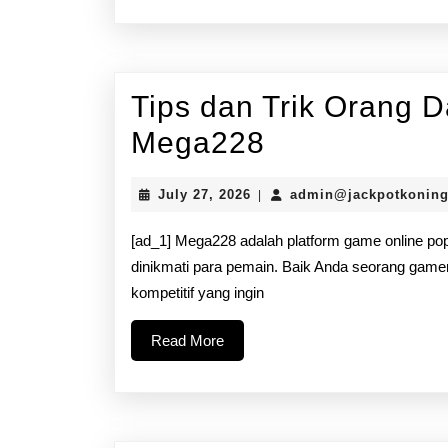
Online
Tips dan Trik Orang 
Tips
Mega228
dan
July
July 27, 2026
admin@jackpotkonin
|
Trik
27,
2026
[ad_1] Mega228 adalah platform game online p
Orang
dinikmati para pemain. Baik Anda seorang game
Dalam
kompetitif yang ingin
untuk
Read
Read More
Menguasai
More
Mega228