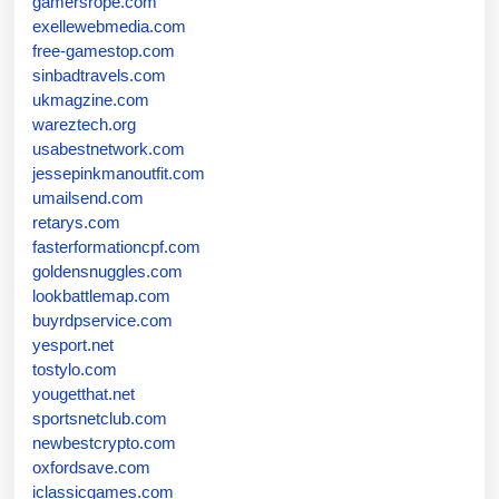
gamersrope.com
exellewebmedia.com
free-gamestop.com
sinbadtravels.com
ukmagzine.com
wareztech.org
usabestnetwork.com
jessepinkmanoutfit.com
umailsend.com
retarys.com
fasterformationcpf.com
goldensnuggles.com
lookbattlemap.com
buyrdpservice.com
yesport.net
tostylo.com
yougetthat.net
sportsnetclub.com
newbestcrypto.com
oxfordsave.com
iclassicgames.com