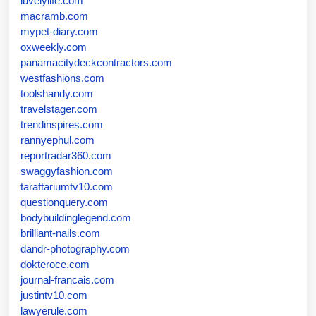
luvelylife.com
macramb.com
mypet-diary.com
oxweekly.com
panamacitydeckcontractors.com
westfashions.com
toolshandy.com
travelstager.com
trendinspires.com
rannyephul.com
reportradar360.com
swaggyfashion.com
taraftariumtv10.com
questionquery.com
bodybuildinglegend.com
brilliant-nails.com
dandr-photography.com
dokteroce.com
journal-francais.com
justintv10.com
lawyerule.com