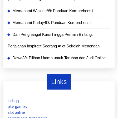
Memahami Winlose99: Panduan Komprehensif
Memahami Parlay4D: Panduan Komprehensif
Dari Penghangat Kursi hingga Pemain Bintang:
Perjalanan Inspiratif Seorang Atlet Sekolah Menengah
Dewa89: Pilihan Utama untuk Taruhan dan Judi Online
Links
judi qq
pkv games
slot online