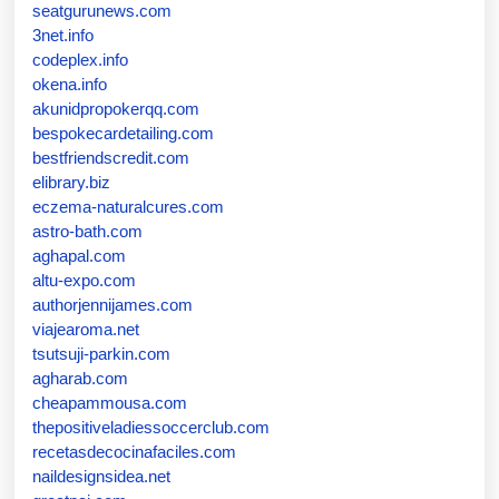
seatgurunews.com
3net.info
codeplex.info
okena.info
akunidpropokerqq.com
bespokecardetailing.com
bestfriendscredit.com
elibrary.biz
eczema-naturalcures.com
astro-bath.com
aghapal.com
altu-expo.com
authorjennijames.com
viajearoma.net
tsutsuji-parkin.com
agharab.com
cheapammousa.com
thepositiveladiessoccerclub.com
recetasdecocinafaciles.com
naildesignsidea.net