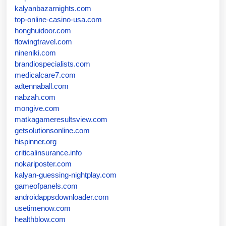
kalyanbazarnights.com
top-online-casino-usa.com
honghuidoor.com
flowingtravel.com
nineniki.com
brandiospecialists.com
medicalcare7.com
adtennaball.com
nabzah.com
mongive.com
matkagameresultsview.com
getsolutionsonline.com
hispinner.org
criticalinsurance.info
nokariposter.com
kalyan-guessing-nightplay.com
gameofpanels.com
androidappsdownloader.com
usetimenow.com
healthblow.com