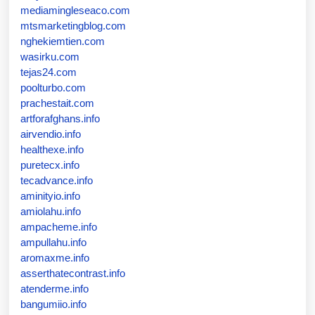
mediamingleseaco.com
mtsmarketingblog.com
nghekiemtien.com
wasirku.com
tejas24.com
poolturbo.com
prachestait.com
artforafghans.info
airvendio.info
healthexe.info
puretecx.info
tecadvance.info
aminityio.info
amiolahu.info
ampacheme.info
ampullahu.info
aromaxme.info
asserthatecontrast.info
atenderme.info
bangumiio.info