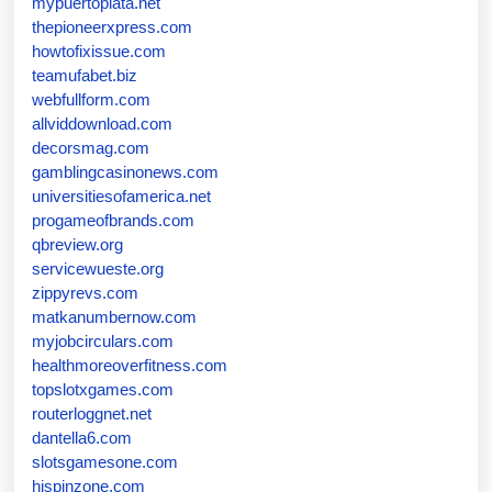
mypuertoplata.net
thepioneerxpress.com
howtofixissue.com
teamufabet.biz
webfullform.com
allviddownload.com
decorsmag.com
gamblingcasinonews.com
universitiesofamerica.net
progameofbrands.com
qbreview.org
servicewueste.org
zippyrevs.com
matkanumbernow.com
myjobcirculars.com
healthmoreoverfitness.com
topslotxgames.com
routerloggnet.net
dantella6.com
slotsgamesone.com
hispinzone.com