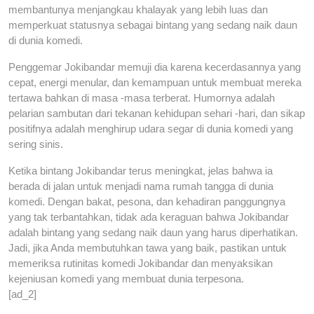
membantunya menjangkau khalayak yang lebih luas dan
memperkuat statusnya sebagai bintang yang sedang naik daun
di dunia komedi.
Penggemar Jokibandar memuji dia karena kecerdasannya yang
cepat, energi menular, dan kemampuan untuk membuat mereka
tertawa bahkan di masa -masa terberat. Humornya adalah
pelarian sambutan dari tekanan kehidupan sehari -hari, dan sikap
positifnya adalah menghirup udara segar di dunia komedi yang
sering sinis.
Ketika bintang Jokibandar terus meningkat, jelas bahwa ia
berada di jalan untuk menjadi nama rumah tangga di dunia
komedi. Dengan bakat, pesona, dan kehadiran panggungnya
yang tak terbantahkan, tidak ada keraguan bahwa Jokibandar
adalah bintang yang sedang naik daun yang harus diperhatikan.
Jadi, jika Anda membutuhkan tawa yang baik, pastikan untuk
memeriksa rutinitas komedi Jokibandar dan menyaksikan
kejeniusan komedi yang membuat dunia terpesona.
[ad_2]