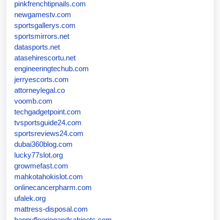
pinkfrenchtipnails.com
newgamestv.com
sportsgallerys.com
sportsmirrors.net
datasports.net
atasehirescortu.net
engineeringtechub.com
jerryescorts.com
attorneylegal.co
voomb.com
techgadgetpoint.com
tvsportsguide24.com
sportsreviews24.com
dubai360blog.com
lucky77slot.org
growmefast.com
mahkotahokislot.com
onlinecancerpharm.com
ufalek.org
mattress-disposal.com
happyflooringandcabinets.com