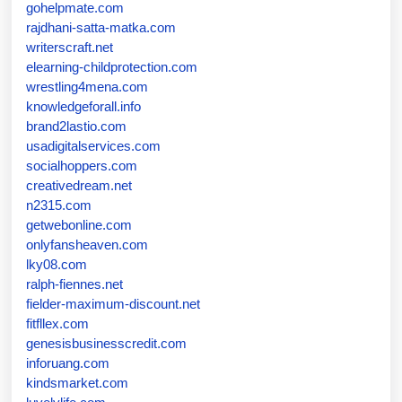
gohelpmate.com
rajdhani-satta-matka.com
writerscraft.net
elearning-childprotection.com
wrestling4mena.com
knowledgeforall.info
brand2lastio.com
usadigitalservices.com
socialhoppers.com
creativedream.net
n2315.com
getwebonline.com
onlyfansheaven.com
lky08.com
ralph-fiennes.net
fielder-maximum-discount.net
fitfllex.com
genesisbusinesscredit.com
inforuang.com
kindsmarket.com