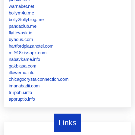
warnabet.net
bollym4u.me
bolly2tollyblog.me
pandaclub.me
flyttevask.io
byhous.com
hartfordplazahotel.com
m-918kissapk.com
nabavkame.info
gakbiasa.com
iflowerhu.info
chicagocrystalconnection.com
imanabadii.com
trilipohu.info
appruptio.info
Links