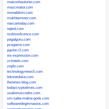
maisonhauturier.com
mascreator.com
menafahmi.com
mukhtarmeer.com
nascartoday.com
nqted.com
nzdriverlicence.com
pagalguru.com
pcegame.com
pgslot-r2.com
ws-expression.com
zchotels.com
zepfo.com
technologynews5.com
teknoeduka.com
thenews-blog.com
todaycryptotimes.com
usabonuscodes.com
sm-satta-makta-gods.com
softwaredegimnasios.com
soopermagazine.com