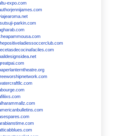
altu-expo.com
authorjennijames.com
viajearoma.net
tsutsuji-parkin.com
agharab.com
cheapammousa.com
thepositiveladiessoccerclub.com
recetasdecocinafaciles.com
naildesignsidea.net
greatpai.com
paperlanterntheatre.org
freeworshipnetwork.com
watercraftllc.com
abourge.com
afiliixs.com
alharammallz.com
americanbulletins.com
asespares.com
arabianstime.com
atticabblues.com