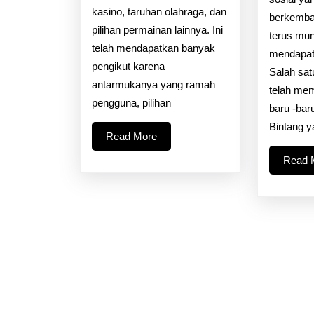
kasino, taruhan olahraga, dan
berkemban
pilihan permainan lainnya. Ini
terus mun
telah mendapatkan banyak
mendapatk
pengikut karena
Salah sat
antarmukanya yang ramah
telah me
pengguna, pilihan
baru -bar
Bintang 
Read
Read More
More
Read 