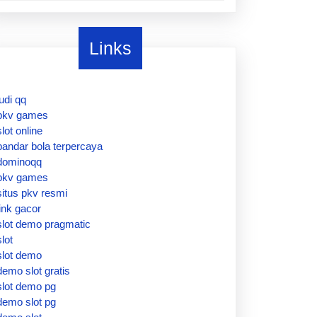
Links
judi qq
pkv games
slot online
bandar bola terpercaya
dominoqq
pkv games
situs pkv resmi
link gacor
slot demo pragmatic
slot
slot demo
demo slot gratis
slot demo pg
demo slot pg