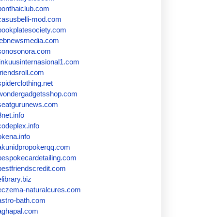
bonthaiclub.com
casusbelli-mod.com
bookplatesociety.com
lebnewsmedia.com
sonosonora.com
linkuusinternasional1.com
friendsroll.com
spiderclothing.net
wondergadgetsshop.com
seatgurunews.com
3net.info
codeplex.info
okena.info
akunidpropokerqq.com
bespokecardetailing.com
bestfriendscredit.com
elibrary.biz
eczema-naturalcures.com
astro-bath.com
aghapal.com