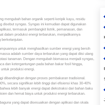
ng mengubah bahan organik seperti keripik kayu, residu
ng disebut syngas. Syngas ini kemudian dapat digunakan
plikasi, termasuk pembangkit listrik, pemanasan, dan
t dalam produksi energi terbarukan, menjadikannya
 berkelanjutan.
ampuannya untuk menghasilkan sumber energi yang bersih
iomassa adalah sumber daya terbarukan yang dapat diisi ulang
an rotasi tanaman. Dengan mengubah biomassa menjadi syngas,
 dan ketergantungan pada bahan bakar fosil hingga,
 untuk produksi energi.
ggi dibandingkan dengan proses pembakaran tradisional.
0%, secara signifikan lebih tinggi dari efisiensi khas 30-40%
i bahwa lebih banyak energi dapat diekstraksi dari bahan baku
isien dan hemat biaya untuk produksi energi terbarukan.
rbaguna yang dapat disesuaikan dengan aplikasi dan skala