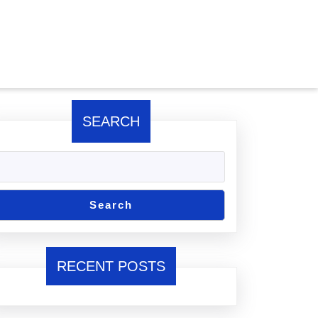
SEARCH
Search
RECENT POSTS