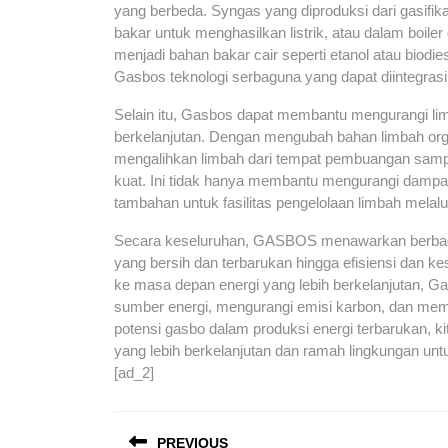
yang berbeda. Syngas yang diproduksi dari gasifik
bakar untuk menghasilkan listrik, atau dalam boiler
menjadi bahan bakar cair seperti etanol atau biodiese
Gasbos teknologi serbaguna yang dapat diintegrasi
Selain itu, Gasbos dapat membantu mengurangi li
berkelanjutan. Dengan mengubah bahan limbah org
mengalihkan limbah dari tempat pembuangan samp
kuat. Ini tidak hanya membantu mengurangi dampak
tambahan untuk fasilitas pengelolaan limbah melalu
Secara keseluruhan, GASBOS menawarkan berbagai 
yang bersih dan terbarukan hingga efisiensi dan ke
ke masa depan energi yang lebih berkelanjutan, G
sumber energi, mengurangi emisi karbon, dan me
potensi gasbo dalam produksi energi terbarukan, ki
yang lebih berkelanjutan dan ramah lingkungan un
[ad_2]
Post
PREVIOUS