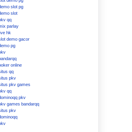
slot demo pg
demo slot pg
demo slot
pkv qq
:
mix parlay
live hk
osan
slot demo gacor
demo pg
pkv
bandarqq
ogi
poker online
an
situs qq
situs pkv
aga
situs pkv games
pkv qq
dominoqq pkv
pkv games bandarqq
situs pkv
dominoqq
pkv