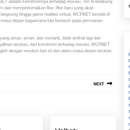
BET adalah komitmennya terhadap inovasi. Tim di belakang
 dan memperkenalkan fitur -fitur baru yang akan
langsung hingga game realitas virtual, MCPBET berada di
k masa depan bagaimana kita bertaruh pada permainan
ang aman, aman, dan menarik, tidak terlihat lagi dari
pilihan taruhan, dan komitmen terhadap inovasi, MCPBET
lah dengan revolusi hari ini dan alami masa depan taruhan
NEXT
Next
post: