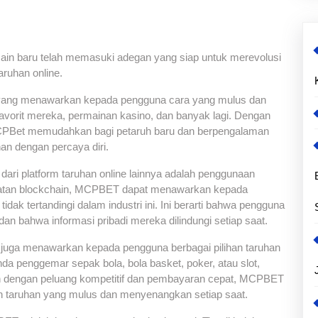
main baru telah memasuki adegan yang siap untuk merevolusi
ruhan online.
 yang menawarkan kepada pengguna cara yang mulus dan
vorit mereka, permainan kasino, dan banyak lagi. Dengan
CPBet memudahkan bagi petaruh baru dan berpengalaman
n dengan percaya diri.
ri platform taruhan online lainnya adalah penggunaan
uatan blockchain, MCPBET dapat menawarkan kepada
dak tertandingi dalam industri ini. Ini berarti bahwa pengguna
an bahwa informasi pribadi mereka dilindungi setiap saat.
juga menawarkan kepada pengguna berbagai pilihan taruhan
da penggemar sepak bola, bola basket, poker, atau slot,
n dengan peluang kompetitif dan pembayaran cepat, MCPBET
 taruhan yang mulus dan menyenangkan setiap saat.