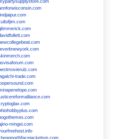
mypartysupplystore.com
annforwisconsin.com
findjaipur.com
cultofjim.com
glimmerick.com
davidfollett.com
newcollegebeat.com
reverbnewyork.com
skinmerch.com
usvisaforum.com
bestmovierulz.com
jagalchi-trade.com
loopersound.com
minapenelope.com
justicereformalliance.com
cryptoglax.com
ohiohobbyplus.com
bogothemes.com
ajino-mingei.com
yourfreehost.info
cheapnorthfacejacketsm.com