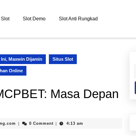
 Slot
Slot Demo
Slot Anti Rungkad
 Ini, Maxwin Dijamin
Situs Slot
han Online
MCPBET: Masa Depan
admin@jackpotkoning.com
ing.com
0 Comment
4:13 am
|
|