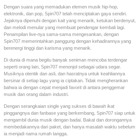
Dengan suara yang memadukan elemen musik hip-hop,
elektronik, dan pop, Spin707 telah menciptakan gaya sendiri.
Jejaknya dipenuhi dengan kait yang menarik, ketukan berdenyut,
dan melodi menular yang membuat pendengar kembali lagi.
Penampilan live-nya sama-sama mengesankan, dengan
Spin707 memerintahkan panggung dengan kehadirannya yang
berenergi tinggi dan karisma yang menarik.
Di dunia di mana begitu banyak seniman mencoba terdengar
seperti orang lain, Spin707 menonjol sebagai udara segar.
Musiknya otentik dan asli, dan hasratnya untuk keahliannya
bersinar di setiap lagu yang ia ciptakan. Tidak mengherankan
bahwa ia dengan cepat menjadi favorit di antara penggemar
musik dan orang dalam industri.
Dengan serangkaian single yang sukses di bawah ikat
pinggangnya dan fanbase yang berkembang, Spin707 siap untuk
mengambil dunia musik dengan badai. Bakat dan dorongannya
membedakannya dari paket, dan hanya masalah waktu sebelum
ia menjadi nama rumah tangga.