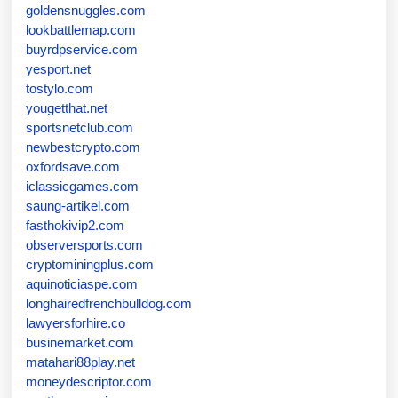
goldensnuggles.com
lookbattlemap.com
buyrdpservice.com
yesport.net
tostylo.com
yougetthat.net
sportsnetclub.com
newbestcrypto.com
oxfordsave.com
iclassicgames.com
saung-artikel.com
fasthokivip2.com
observersports.com
cryptominingplus.com
aquinoticiaspe.com
longhairedfrenchbulldog.com
lawyersforhire.co
businemarket.com
matahari88play.net
moneydescriptor.com