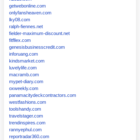
getwebonline.com
onlyfansheaven.com
lky08.com
ralph-fiennes.net
fielder-maximum-discount.net
fitfllex.com
genesisbusinesscredit.com
inforuang.com
kindsmarket.com
luvelylife.com
macramb.com
mypet-diary.com
oxweekly.com
panamacitydeckcontractors.com
westfashions.com
toolshandy.com
travelstager.com
trendinspires.com
rannyephul.com
reportradar360.com