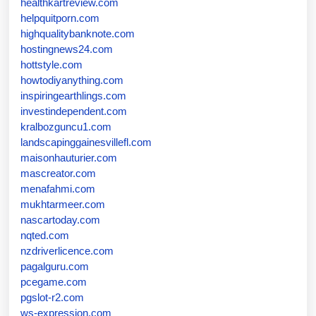
healthkartreview.com
helpquitporn.com
highqualitybanknote.com
hostingnews24.com
hottstyle.com
howtodiyanything.com
inspiringearthlings.com
investindependent.com
kralbozguncu1.com
landscapinggainesvillefl.com
maisonhauturier.com
mascreator.com
menafahmi.com
mukhtarmeer.com
nascartoday.com
nqted.com
nzdriverlicence.com
pagalguru.com
pcegame.com
pgslot-r2.com
ws-expression.com