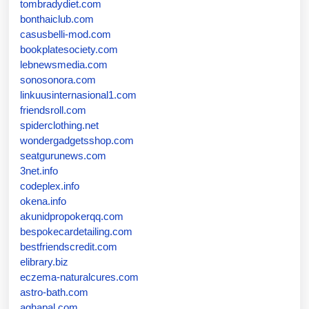
tombradydiet.com
bonthaiclub.com
casusbelli-mod.com
bookplatesociety.com
lebnewsmedia.com
sonosonora.com
linkuusinternasional1.com
friendsroll.com
spiderclothing.net
wondergadgetsshop.com
seatgurunews.com
3net.info
codeplex.info
okena.info
akunidpropokerqq.com
bespokecardetailing.com
bestfriendscredit.com
elibrary.biz
eczema-naturalcures.com
astro-bath.com
aghapal.com