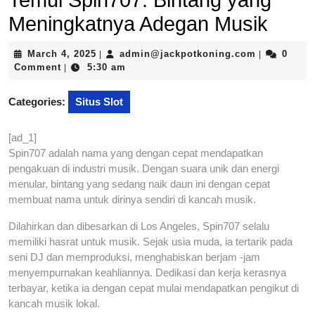
Temui Spin707: Bintang yang
Meningkatnya Adegan Musik
March
admin@jack
March 4, 2025
admin@jackpotkoning.com
0
|
|
4,
Comment
5:30 am
|
2025
Categories:
Situs Slot
[ad_1]
Spin707 adalah nama yang dengan cepat mendapatkan
pengakuan di industri musik. Dengan suara unik dan energi
menular, bintang yang sedang naik daun ini dengan cepat
membuat nama untuk dirinya sendiri di kancah musik.
Dilahirkan dan dibesarkan di Los Angeles, Spin707 selalu
memiliki hasrat untuk musik. Sejak usia muda, ia tertarik pada
seni DJ dan memproduksi, menghabiskan berjam -jam
menyempurnakan keahliannya. Dedikasi dan kerja kerasnya
terbayar, ketika ia dengan cepat mulai mendapatkan pengikut di
kancah musik lokal.