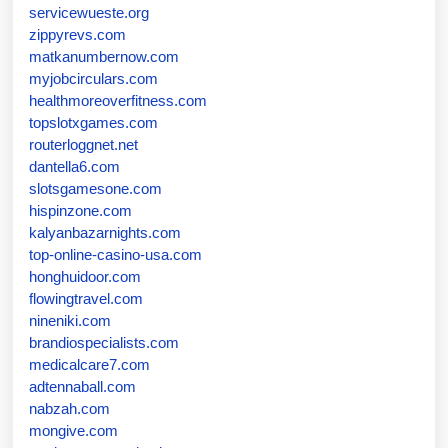
servicewueste.org
zippyrevs.com
matkanumbernow.com
myjobcirculars.com
healthmoreoverfitness.com
topslotxgames.com
routerloggnet.net
dantella6.com
slotsgamesone.com
hispinzone.com
kalyanbazarnights.com
top-online-casino-usa.com
honghuidoor.com
flowingtravel.com
nineniki.com
brandiospecialists.com
medicalcare7.com
adtennaball.com
nabzah.com
mongive.com