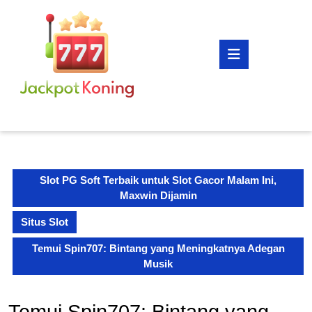
Skip
to
content
Open
Skip
Button
to
content
Slot PG Soft Terbaik untuk Slot Gacor Malam Ini,
Maxwin Dijamin
Situs Slot
Temui Spin707: Bintang yang Meningkatnya Adegan
Musik