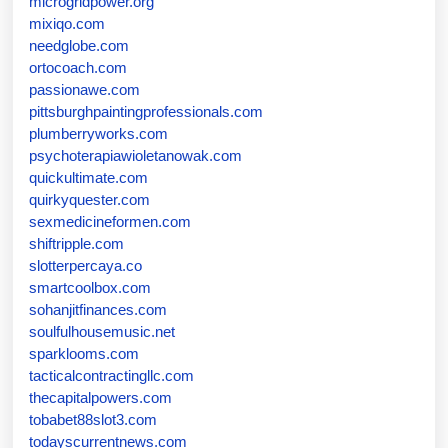
microgridpower.org
mixiqo.com
needglobe.com
ortocoach.com
passionawe.com
pittsburghpaintingprofessionals.com
plumberryworks.com
psychoterapiawioletanowak.com
quickultimate.com
quirkyquester.com
sexmedicineformen.com
shiftripple.com
slotterpercaya.co
smartcoolbox.com
sohanjitfinances.com
soulfulhousemusic.net
sparklooms.com
tacticalcontractingllc.com
thecapitalpowers.com
tobabet88slot3.com
todayscurrentnews.com