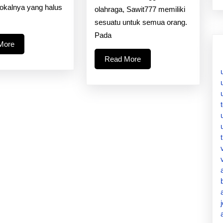
okalnya yang halus
olahraga, Sawit777 memiliki
sesuatu untuk semua orang.
Pada
Read
More
More
Read
Read More
More