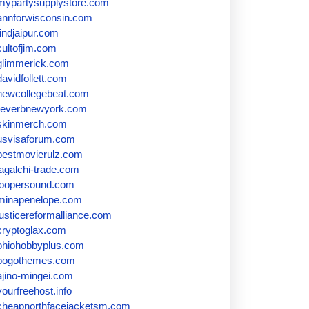
mypartysupplystore.com
annforwisconsin.com
findjaipur.com
cultofjim.com
glimmerick.com
davidfollett.com
newcollegebeat.com
reverbnewyork.com
skinmerch.com
usvisaforum.com
bestmovierulz.com
jagalchi-trade.com
loopersound.com
minapenelope.com
justicereformalliance.com
cryptoglax.com
ohiohobbyplus.com
bogothemes.com
ajino-mingei.com
yourfreehost.info
cheapnorthfacejacketsm.com