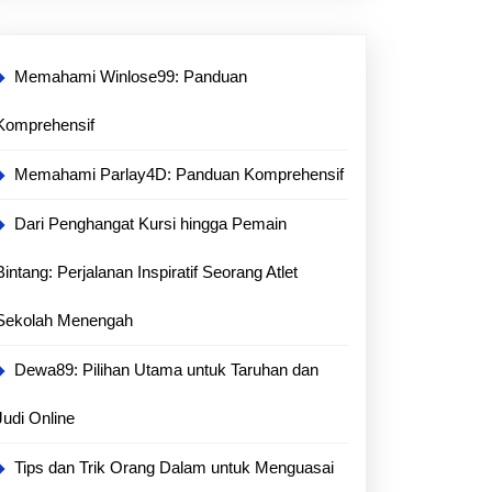
Memahami Winlose99: Panduan
Komprehensif
Memahami Parlay4D: Panduan Komprehensif
Dari Penghangat Kursi hingga Pemain
Bintang: Perjalanan Inspiratif Seorang Atlet
Sekolah Menengah
Dewa89: Pilihan Utama untuk Taruhan dan
Judi Online
Tips dan Trik Orang Dalam untuk Menguasai