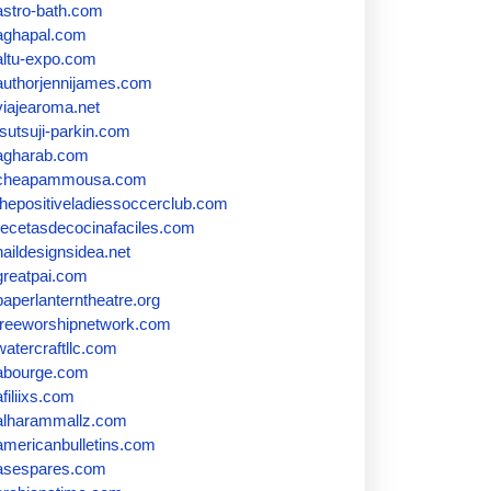
astro-bath.com
aghapal.com
altu-expo.com
authorjennijames.com
viajearoma.net
tsutsuji-parkin.com
agharab.com
cheapammousa.com
thepositiveladiessoccerclub.com
recetasdecocinafaciles.com
naildesignsidea.net
greatpai.com
paperlanterntheatre.org
freeworshipnetwork.com
watercraftllc.com
abourge.com
afiliixs.com
alharammallz.com
americanbulletins.com
asespares.com