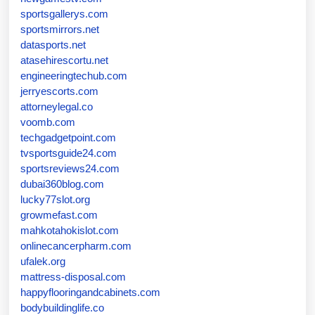
sportsgallerys.com
sportsmirrors.net
datasports.net
atasehirescortu.net
engineeringtechub.com
jerryescorts.com
attorneylegal.co
voomb.com
techgadgetpoint.com
tvsportsguide24.com
sportsreviews24.com
dubai360blog.com
lucky77slot.org
growmefast.com
mahkotahokislot.com
onlinecancerpharm.com
ufalek.org
mattress-disposal.com
happyflooringandcabinets.com
bodybuildinglife.co