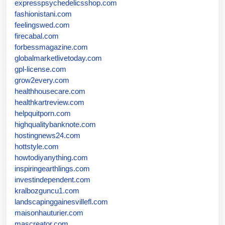
expresspsychedelicsshop.com
fashionistani.com
feelingswed.com
firecabal.com
forbessmagazine.com
globalmarketlivetoday.com
gpl-license.com
grow2every.com
healthhousecare.com
healthkartreview.com
helpquitporn.com
highqualitybanknote.com
hostingnews24.com
hottstyle.com
howtodiyanything.com
inspiringearthlings.com
investindependent.com
kralbozguncu1.com
landscapinggainesvillefl.com
maisonhauturier.com
mascreator.com