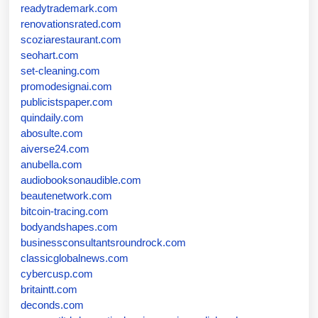
readytrademark.com
renovationsrated.com
scoziarestaurant.com
seohart.com
set-cleaning.com
promodesignai.com
publicistspaper.com
quindaily.com
abosulte.com
aiverse24.com
anubella.com
audiobooksonaudible.com
beautenetwork.com
bitcoin-tracing.com
bodyandshapes.com
businessconsultantsroundrock.com
classicglobalnews.com
cybercusp.com
britaintt.com
deconds.com