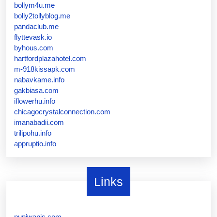
bollym4u.me
bolly2tollyblog.me
pandaclub.me
flyttevask.io
byhous.com
hartfordplazahotel.com
m-918kissapk.com
nabavkame.info
gakbiasa.com
iflowerhu.info
chicagocrystalconnection.com
imanabadii.com
trilipohu.info
appruptio.info
Links
punjwanis.com