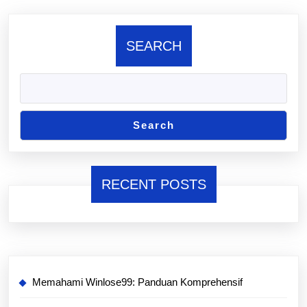
SEARCH
Search
RECENT POSTS
Memahami Winlose99: Panduan Komprehensif