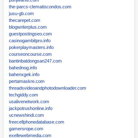
the-parcs-clematiscondos.com
jusu-gb.com
thecarepet.com
blogwriterplus.com
guestpostingseo.com
casinogambitpro.info
pokerplaymasters.info
courseoncourse.com
bantinbatdongsan247.com
bahednog.info
bahenxgek.info
pertamaskre.com
threadsvideoandphotodownloader.com
techgiddy.com
usalivenetwork.com
jackpotrushonline.info
ucnewshindi.com
freecellphonedatabase.com
gamersrope.com
exellewebmedia.com