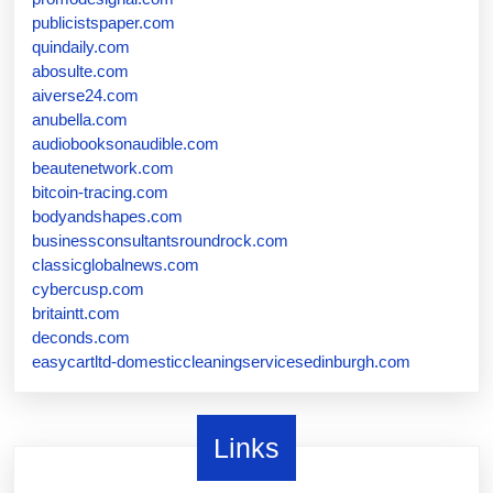
publicistspaper.com
quindaily.com
abosulte.com
aiverse24.com
anubella.com
audiobooksonaudible.com
beautenetwork.com
bitcoin-tracing.com
bodyandshapes.com
businessconsultantsroundrock.com
classicglobalnews.com
cybercusp.com
britaintt.com
deconds.com
easycartltd-domesticcleaningservicesedinburgh.com
Links