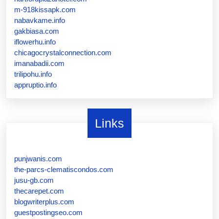
m-918kissapk.com
nabavkame.info
gakbiasa.com
iflowerhu.info
chicagocrystalconnection.com
imanabadii.com
trilipohu.info
appruptio.info
Links
punjwanis.com
the-parcs-clematiscondos.com
jusu-gb.com
thecarepet.com
blogwriterplus.com
guestpostingseo.com