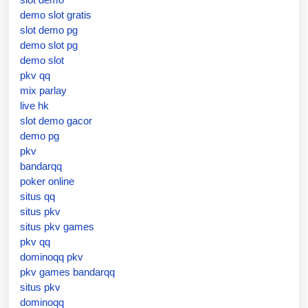
demo slot gratis
slot demo pg
demo slot pg
demo slot
pkv qq
mix parlay
live hk
slot demo gacor
demo pg
pkv
bandarqq
poker online
situs qq
situs pkv
situs pkv games
pkv qq
dominoqq pkv
pkv games bandarqq
situs pkv
dominoqq