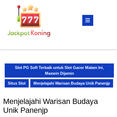
Skip
to
content
Open
Skip
Button
to
content
Slot PG Soft Terbaik untuk Slot Gacor Malam Ini,
Maxwin Dijamin
Situs Slot
Menjelajahi Warisan Budaya Unik Panenjp
Menjelajahi Warisan Budaya
Unik Panenjp