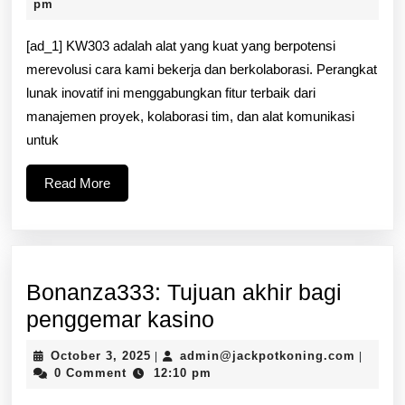
2025
pm
Sem
yan
[ad_1] KW303 adalah alat yang kuat yang berpotensi
Perl
merevolusi cara kami bekerja dan berkolaborasi. Perangkat
And
lunak inovatif ini menggabungkan fitur terbaik dari
manajemen proyek, kolaborasi tim, dan alat komunikasi
Keta
untuk
Read
Read More
More
Bonanza333: Tujuan akhir bagi
Bonanza333:
penggemar kasino
Tujuan
October
admin@
October 3, 2025
admin@jackpotkoning.com
|
|
akhir
3,
0 Comment
12:10 pm
2025
bagi