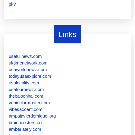
pkv
Links
usafullnewz.com
uktimenetwork.com
usaworldnewz.com
todayusaexplore.com
usalocality.com
usafournewz.com
thebalochhal.com
vehicularmaster.com
vibesaccent.com
ampajavierdemiguel.org
brainboosters.co
amberlately.com