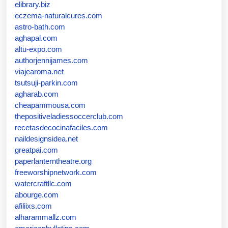
elibrary.biz
eczema-naturalcures.com
astro-bath.com
aghapal.com
altu-expo.com
authorjennijames.com
viajearoma.net
tsutsuji-parkin.com
agharab.com
cheapammousa.com
thepositiveladiessoccerclub.com
recetasdecocinafaciles.com
naildesignsidea.net
greatpai.com
paperlanterntheatre.org
freeworshipnetwork.com
watercraftllc.com
abourge.com
afiliixs.com
alharammallz.com