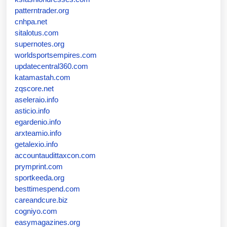
patterntrader.org
cnhpa.net
sitalotus.com
supernotes.org
worldsportsempires.com
updatecentral360.com
katamastah.com
zqscore.net
aseleraio.info
asticio.info
egardenio.info
arxteamio.info
getalexio.info
accountaudittaxcon.com
prymprint.com
sportkeeda.org
besttimespend.com
careandcure.biz
cogniyo.com
easymagazines.org