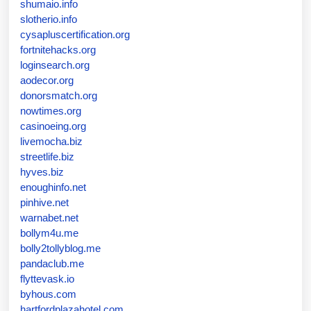
shumaio.info
slotherio.info
cysapluscertification.org
fortnitehacks.org
loginsearch.org
aodecor.org
donorsmatch.org
nowtimes.org
casinoeing.org
livemocha.biz
streetlife.biz
hyves.biz
enoughinfo.net
pinhive.net
warnabet.net
bollym4u.me
bolly2tollyblog.me
pandaclub.me
flyttevask.io
byhous.com
hartfordplazahotel.com