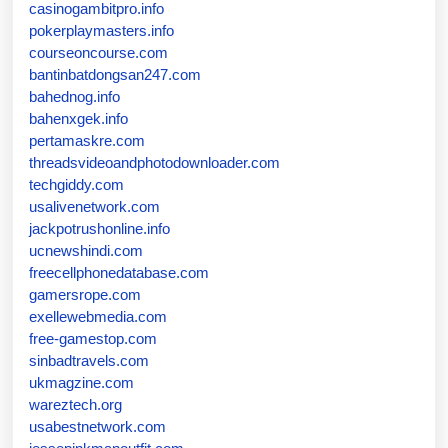
casinogambitpro.info
pokerplaymasters.info
courseoncourse.com
bantinbatdongsan247.com
bahednog.info
bahenxgek.info
pertamaskre.com
threadsvideoandphotodownloader.com
techgiddy.com
usalivenetwork.com
jackpotrushonline.info
ucnewshindi.com
freecellphonedatabase.com
gamersrope.com
exellewebmedia.com
free-gamestop.com
sinbadtravels.com
ukmagzine.com
wareztech.org
usabestnetwork.com