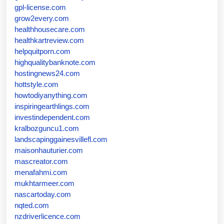
gpl-license.com
grow2every.com
healthhousecare.com
healthkartreview.com
helpquitporn.com
highqualitybanknote.com
hostingnews24.com
hottstyle.com
howtodiyanything.com
inspiringearthlings.com
investindependent.com
kralbozguncu1.com
landscapinggainesvillefl.com
maisonhauturier.com
mascreator.com
menafahmi.com
mukhtarmeer.com
nascartoday.com
nqted.com
nzdriverlicence.com