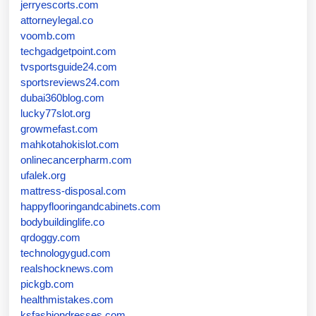
jerryescorts.com
attorneylegal.co
voomb.com
techgadgetpoint.com
tvsportsguide24.com
sportsreviews24.com
dubai360blog.com
lucky77slot.org
growmefast.com
mahkotahokislot.com
onlinecancerpharm.com
ufalek.org
mattress-disposal.com
happyflooringandcabinets.com
bodybuildinglife.co
qrdoggy.com
technologygud.com
realshocknews.com
pickgb.com
healthmistakes.com
ksfashiondresses.com