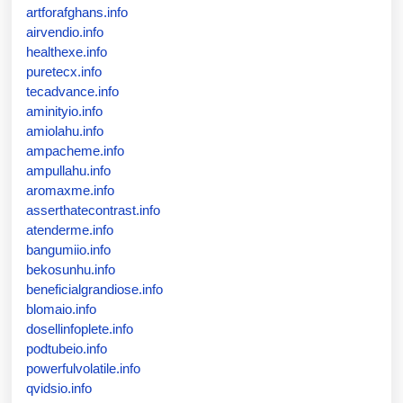
artforafghans.info
airvendio.info
healthexe.info
puretecx.info
tecadvance.info
aminityio.info
amiolahu.info
ampacheme.info
ampullahu.info
aromaxme.info
asserthatecontrast.info
atenderme.info
bangumiio.info
bekosunhu.info
beneficialgrandiose.info
blomaio.info
dosellinfoplete.info
podtubeio.info
powerfulvolatile.info
qvidsio.info