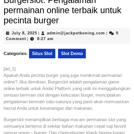
Burgerslot: Pengalaman
permainan online terbaik untuk
pecinta burger
July
admin@jackp
July 8, 2025
admin@jackpotkoning.com
0
|
|
8,
Comment
8:27 am
|
2025
Categories:
Situs Slot
Slot Demo
[ad_1]
Apakah Anda pecinta burger yang juga menikmati permainan
online? Jika demikian, Burgerslot adalah pengalaman game
online terbaik untuk Anda! Platform yang unik ini menggabungkan
sensasi bermain slot dengan kelezatan burger, menciptakan
pengalaman bermain satu-satunya yang pasti akan memuaskan
hasrat Anda untuk kesenangan dan makanan.
Burgerslot menampilkan berbagai macam permainan slot yang
semuanya bertema di sekitar bahan makanan cepat saji favorit
semua orang – burger. Dari cheeseburger klasik hingga kreasi