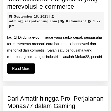
Meet
merevolusi e-commerce
Mekar88:
September
September 18, 2025
|
Pengusaha
18,
admin@jackpotkoning.com
admin@jackpotkoning.com
0 Comment
9:27
|
2025
pm
yang
merevolusi
[ad_1] Di dunia e-commerce yang serba cepat, pengusaha
e-
terus-menerus mencari cara baru untuk berinovasi dan
commerce
menonjol dari kompetisi. Salah satu pengusaha yang
membuat gelombang di industri ini adalah Mekar88, pendiri
Read
Read More
More
Dari Amatir hingga Pro: Perjalanan
Monas77 dalam Gaming