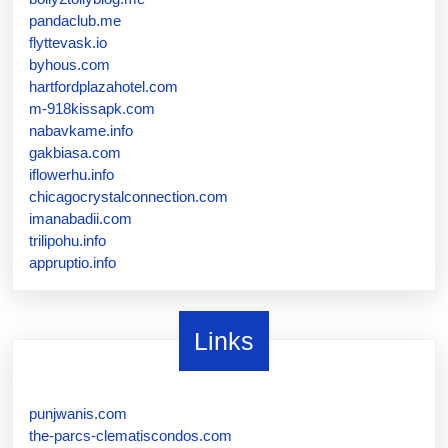
pandaclub.me
flyttevask.io
byhous.com
hartfordplazahotel.com
m-918kissapk.com
nabavkame.info
gakbiasa.com
iflowerhu.info
chicagocrystalconnection.com
imanabadii.com
trilipohu.info
appruptio.info
Links
punjwanis.com
the-parcs-clematiscondos.com