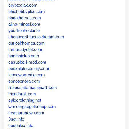
cryptoglax.com
ohiohobbyplus.com
bogothemes.com
ajino-mingei.com
yourfreehost.info
cheapnorthfacejacketsm.com
gurjoshhomes.com
tombradydiet.com
bonthaiclub.com
casusbelli-mod.com
bookplatesociety.com
lebnewsmedia.com
sonosonora.com
linkuusinternasional1.com
friendsroll.com
spiderclothing.net
wondergadgetsshop.com
seatgurunews.com
3net.info
codeplex.info