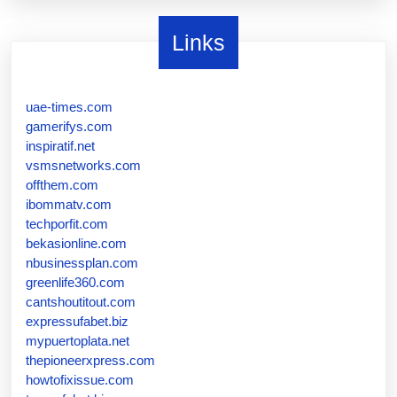
Links
uae-times.com
gamerifys.com
inspiratif.net
vsmsnetworks.com
offthem.com
ibommatv.com
techporfit.com
bekasionline.com
nbusinessplan.com
greenlife360.com
cantshoutitout.com
expressufabet.biz
mypuertoplata.net
thepioneerxpress.com
howtofixissue.com