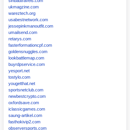
sinbadtravels.com
ukmagzine.com
wareztech.org
usabestnetwork.com
jessepinkmanoutfit.com
umailsend.com
retarys.com
fasterformationcpf.com
goldensnuggles.com
lookbattlemap.com
buyrdpservice.com
yesport.net
tostylo.com
yougetthat.net
sportsnetclub.com
newbestcrypto.com
oxfordsave.com
iclassicgames.com
saung-artikel.com
fasthokivip2.com
observersports.com