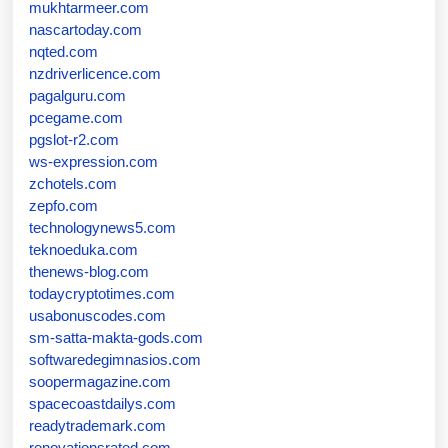
mukhtarmeer.com
nascartoday.com
nqted.com
nzdriverlicence.com
pagalguru.com
pcegame.com
pgslot-r2.com
ws-expression.com
zchotels.com
zepfo.com
technologynews5.com
teknoeduka.com
thenews-blog.com
todaycryptotimes.com
usabonuscodes.com
sm-satta-makta-gods.com
softwaredegimnasios.com
soopermagazine.com
spacecoastdailys.com
readytrademark.com
renovationsrated.com