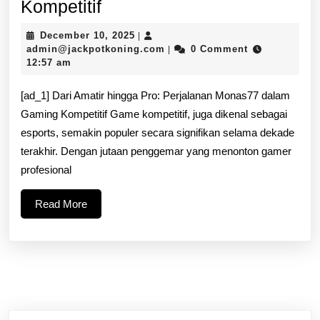
Dari
Kompetitif
Amatir
December
December 10, 2025
|
hingga
10,
admin@jackpotkoning.com
admin@jackpotkoning.com
0 Comment
|
2025
12:57 am
Pro:
Perjalanan
[ad_1] Dari Amatir hingga Pro: Perjalanan Monas77 dalam
Monas77
Gaming Kompetitif Game kompetitif, juga dikenal sebagai
dalam
esports, semakin populer secara signifikan selama dekade
terakhir. Dengan jutaan penggemar yang menonton gamer
Gaming
profesional
Kompetitif
Read
Read More
More