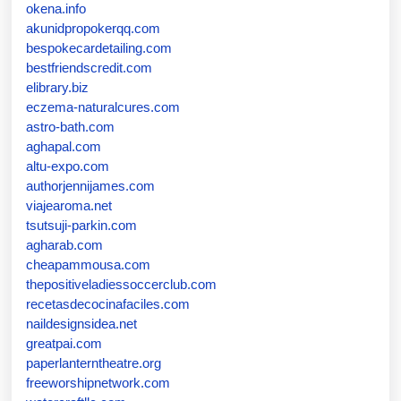
okena.info
akunidpropokerqq.com
bespokecardetailing.com
bestfriendscredit.com
elibrary.biz
eczema-naturalcures.com
astro-bath.com
aghapal.com
altu-expo.com
authorjennijames.com
viajearoma.net
tsutsuji-parkin.com
agharab.com
cheapammousa.com
thepositiveladiessoccerclub.com
recetasdecocinafaciles.com
naildesignsidea.net
greatpai.com
paperlanterntheatre.org
freeworshipnetwork.com