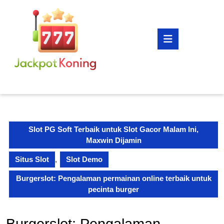
Skip
to
content
Open
Skip
Button
to
content
Slot PG Soft Terbaik untuk Slot Gacor Malam Ini,
Maxwin Dijamin
Situs Slot
,
Slot Demo
Burgerslot: Pengalaman permainan online terbaik untuk
pecinta burger