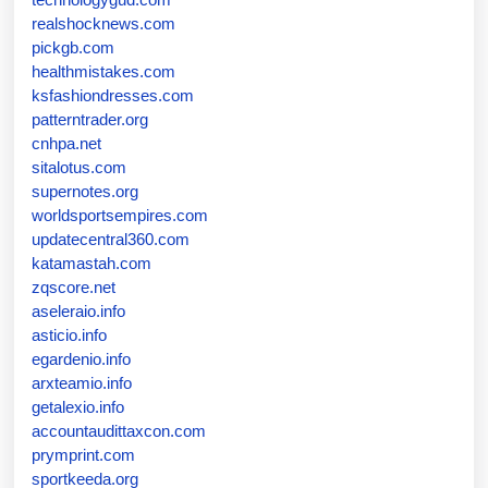
realshocknews.com
pickgb.com
healthmistakes.com
ksfashiondresses.com
patterntrader.org
cnhpa.net
sitalotus.com
supernotes.org
worldsportsempires.com
updatecentral360.com
katamastah.com
zqscore.net
aseleraio.info
asticio.info
egardenio.info
arxteamio.info
getalexio.info
accountaudittaxcon.com
prymprint.com
sportkeeda.org