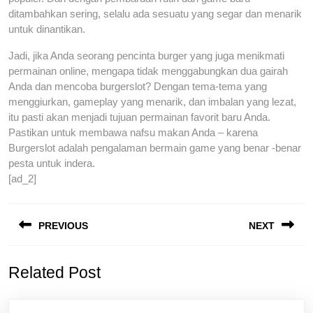
ditambahkan sering, selalu ada sesuatu yang segar dan menarik
untuk dinantikan.
Jadi, jika Anda seorang pencinta burger yang juga menikmati
permainan online, mengapa tidak menggabungkan dua gairah
Anda dan mencoba burgerslot? Dengan tema-tema yang
menggiurkan, gameplay yang menarik, dan imbalan yang lezat,
itu pasti akan menjadi tujuan permainan favorit baru Anda.
Pastikan untuk membawa nafsu makan Anda – karena
Burgerslot adalah pengalaman bermain game yang benar -benar
pesta untuk indera.
[ad_2]
Post
PREVIOUS
NEXT
navigation
Previous
Next
Related Post
post:
post: