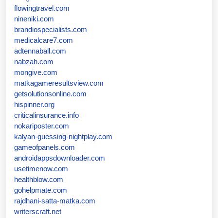
flowingtravel.com
nineniki.com
brandiospecialists.com
medicalcare7.com
adtennaball.com
nabzah.com
mongive.com
matkagameresultsview.com
getsolutionsonline.com
hispinner.org
criticalinsurance.info
nokariposter.com
kalyan-guessing-nightplay.com
gameofpanels.com
androidappsdownloader.com
usetimenow.com
healthblow.com
gohelpmate.com
rajdhani-satta-matka.com
writerscraft.net