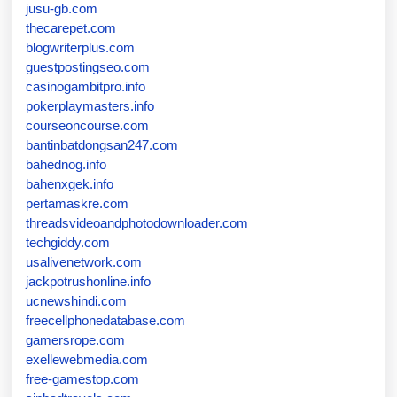
jusu-gb.com
thecarepet.com
blogwriterplus.com
guestpostingseo.com
casinogambitpro.info
pokerplaymasters.info
courseoncourse.com
bantinbatdongsan247.com
bahednog.info
bahenxgek.info
pertamaskre.com
threadsvideoandphotodownloader.com
techgiddy.com
usalivenetwork.com
jackpotrushonline.info
ucnewshindi.com
freecellphonedatabase.com
gamersrope.com
exellewebmedia.com
free-gamestop.com