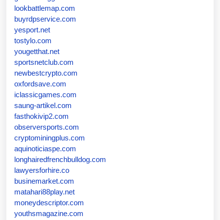
lookbattlemap.com
buyrdpservice.com
yesport.net
tostylo.com
yougetthat.net
sportsnetclub.com
newbestcrypto.com
oxfordsave.com
iclassicgames.com
saung-artikel.com
fasthokivip2.com
observersports.com
cryptominingplus.com
aquinoticiaspe.com
longhairedfrenchbulldog.com
lawyersforhire.co
businemarket.com
matahari88play.net
moneydescriptor.com
youthsmagazine.com