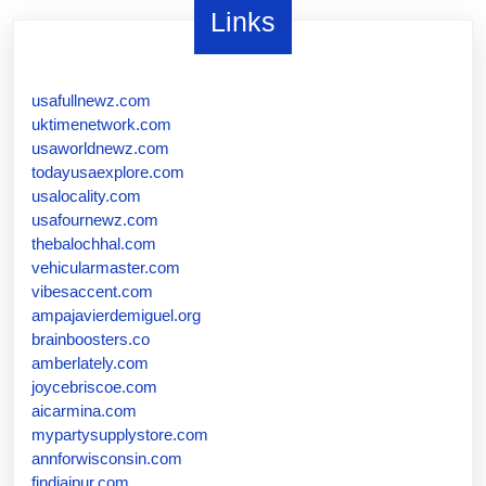
Links
usafullnewz.com
uktimenetwork.com
usaworldnewz.com
todayusaexplore.com
usalocality.com
usafournewz.com
thebalochhal.com
vehicularmaster.com
vibesaccent.com
ampajavierdemiguel.org
brainboosters.co
amberlately.com
joycebriscoe.com
aicarmina.com
mypartysupplystore.com
annforwisconsin.com
findjaipur.com