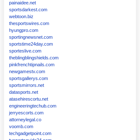
painaidee.net
sportsdarkest.com
webtoon.biz
thesportswires.com
hyungpro.com
sportingnewsnet.com
sportstime24day.com
sporteslive.com
theblingblingshields.com
pinkfrenchtipnails.com
newgamestv.com
sportsgallerys.com
sportsmirrors.net
datasports.net
atasehirescortu.net
engineeringtechub.com
jerryescorts.com
attorneylegal.co
voomb.com
techgadgetpoint.com