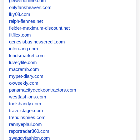
getwebonline.com
onlyfansheaven.com
lky08.com
ralph-fiennes.net
fielder-maximum-discount.net
fitfllex.com
genesisbusinesscredit.com
inforuang.com
kindsmarket.com
luvelylife.com
macramb.com
mypet-diary.com
oxweekly.com
panamacitydeckcontractors.com
westfashions.com
toolshandy.com
travelstager.com
trendinspires.com
rannyephul.com
reportradar360.com
swaggyfashion.com