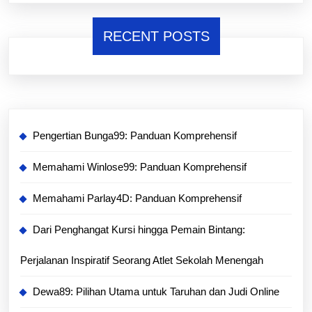
RECENT POSTS
Pengertian Bunga99: Panduan Komprehensif
Memahami Winlose99: Panduan Komprehensif
Memahami Parlay4D: Panduan Komprehensif
Dari Penghangat Kursi hingga Pemain Bintang:
Perjalanan Inspiratif Seorang Atlet Sekolah Menengah
Dewa89: Pilihan Utama untuk Taruhan dan Judi Online