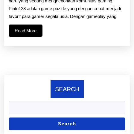
baru yang sedang menghebohkan komunitas gaming.
Gaming
Pintu123 adalah game puzzle yang dengan cepat menjadi
favorit para gamer segala usia. Dengan gameplay yang
Read
Read More
More
SEARCH
Search