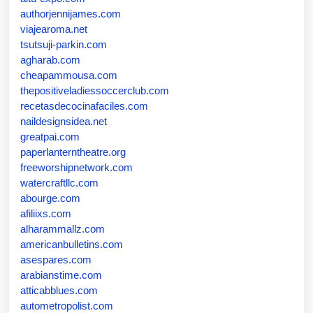
authorjennijames.com
viajearoma.net
tsutsuji-parkin.com
agharab.com
cheapammousa.com
thepositiveladiessoccerclub.com
recetasdecocinafaciles.com
naildesignsidea.net
greatpai.com
paperlanterntheatre.org
freeworshipnetwork.com
watercraftllc.com
abourge.com
afiliixs.com
alharammallz.com
americanbulletins.com
asespares.com
arabianstime.com
atticabblues.com
autometropolist.com