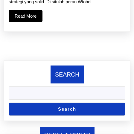
strategi yang solid. Di situlah peran Wtobet.
Strategi
untuk
Read
Read More
Sukses
More
SEARCH
Search