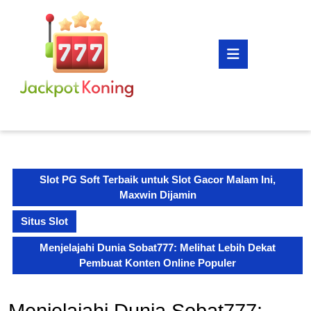
Skip
to
content
Open
Skip
Button
to
content
Slot PG Soft Terbaik untuk Slot Gacor Malam Ini,
Maxwin Dijamin
Situs Slot
Menjelajahi Dunia Sobat777: Melihat Lebih Dekat
Pembuat Konten Online Populer