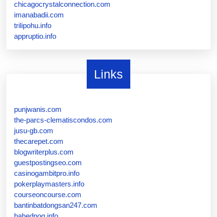
chicagocrystalconnection.com
imanabadii.com
trilipohu.info
appruptio.info
Links
punjwanis.com
the-parcs-clematiscondos.com
jusu-gb.com
thecarepet.com
blogwriterplus.com
guestpostingseo.com
casinogambitpro.info
pokerplaymasters.info
courseoncourse.com
bantinbatdongsan247.com
bahednog.info