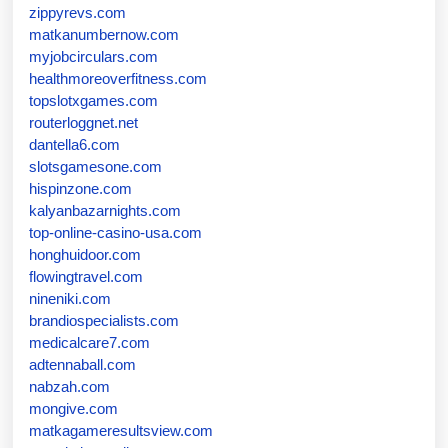
zippyrevs.com
matkanumbernow.com
myjobcirculars.com
healthmoreoverfitness.com
topslotxgames.com
routerloggnet.net
dantella6.com
slotsgamesone.com
hispinzone.com
kalyanbazarnights.com
top-online-casino-usa.com
honghuidoor.com
flowingtravel.com
nineniki.com
brandiospecialists.com
medicalcare7.com
adtennaball.com
nabzah.com
mongive.com
matkagameresultsview.com