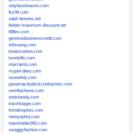
onlyfansheaven.com
lky08.com
ralph-fiennes.net
fielder-maximum-discount.net
fitfllex.com
genesisbusinesscredit.com
inforuang.com
kindsmarket.com
luvelylife.com
macramb.com
mypet-diary.com
oxweekly.com
panamacitydeckcontractors.com
westfashions.com
toolshandy.com
travelstager.com
trendinspires.com
rannyephul.com
reportradar360.com
swaggyfashion.com