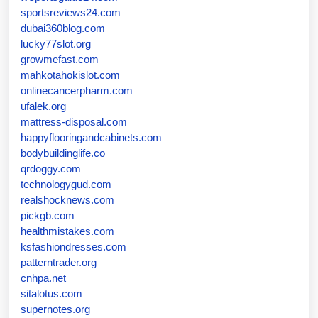
sportsreviews24.com
dubai360blog.com
lucky77slot.org
growmefast.com
mahkotahokislot.com
onlinecancerpharm.com
ufalek.org
mattress-disposal.com
happyflooringandcabinets.com
bodybuildinglife.co
qrdoggy.com
technologygud.com
realshocknews.com
pickgb.com
healthmistakes.com
ksfashiondresses.com
patterntrader.org
cnhpa.net
sitalotus.com
supernotes.org