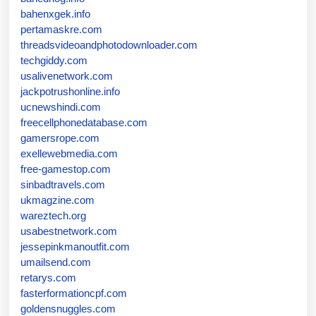
bahenxgek.info
pertamaskre.com
threadsvideoandphotodownloader.com
techgiddy.com
usalivenetwork.com
jackpotrushonline.info
ucnewshindi.com
freecellphonedatabase.com
gamersrope.com
exellewebmedia.com
free-gamestop.com
sinbadtravels.com
ukmagzine.com
wareztech.org
usabestnetwork.com
jessepinkmanoutfit.com
umailsend.com
retarys.com
fasterformationcpf.com
goldensnuggles.com