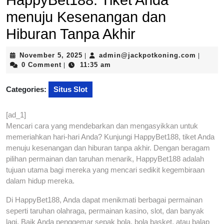
HappyBet188: Tiket Anda
menuju Kesenangan dan
Hiburan Tanpa Akhir
November
admin@
November 5, 2025
admin@jackpotkoning.com
|
|
5,
0 Comment
11:35 am
|
2025
Categories:
Situs Slot
[ad_1]
Mencari cara yang mendebarkan dan mengasyikkan untuk
memeriahkan hari-hari Anda? Kunjungi HappyBet188, tiket Anda
menuju kesenangan dan hiburan tanpa akhir. Dengan beragam
pilihan permainan dan taruhan menarik, HappyBet188 adalah
tujuan utama bagi mereka yang mencari sedikit kegembiraan
dalam hidup mereka.
Di HappyBet188, Anda dapat menikmati berbagai permainan
seperti taruhan olahraga, permainan kasino, slot, dan banyak
lagi. Baik Anda penggemar sepak bola, bola basket, atau balap