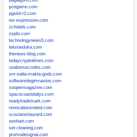
pcegame.com
pgslot-r2.com
ws-expression.com
zchotels.com
zepfo.com
technologynews5.com
teknoeduka.com
thenews-blog.com
todaycryptotimes.com
usabonuscodes.com
sm-satta-makta-gods.com
softwaredegimnasios.com
soopermagazine.com
spacecoastdailys.com
readytrademark.com
renovationsrated.com
scoziarestaurant.com
seohart.com
set-cleaning.com
promodesignai.com