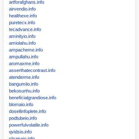
artforafghans.info
airvendio.info
healthexe.info
puretecx.info
tecadvance.info
aminityio.info
amiolahu.info
ampacheme.info
ampullahu.info
aromaxme.info
asserthatecontrast.info
atenderme.info
bangumiio.info
bekosunhu.info
beneficialgrandiose.info
blomaio.info
dosellinfoplete.info
podtubeio.info
powerfulvolatile.info
qvidsio.info
shumaio.info