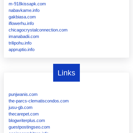
m-918kissapk.com
nabavkame.info
gakbiasa.com
iflowerhu.info
chicagocrystalconnection.com
imanabadii.com
trilipohu.info
appruptio.info
Links
punjwanis.com
the-parcs-clematiscondos.com
jusu-gb.com
thecarepet.com
blogwriterplus.com
guestpostingseo.com