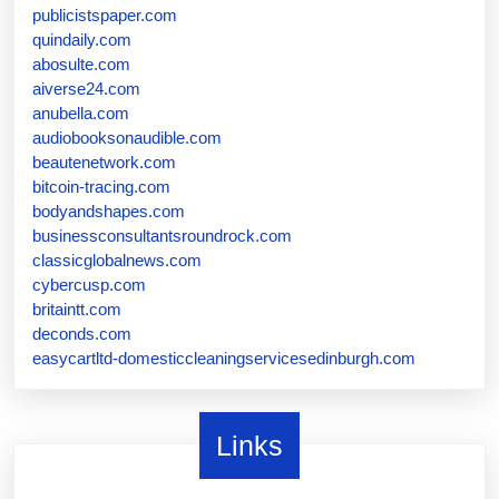
publicistspaper.com
quindaily.com
abosulte.com
aiverse24.com
anubella.com
audiobooksonaudible.com
beautenetwork.com
bitcoin-tracing.com
bodyandshapes.com
businessconsultantsroundrock.com
classicglobalnews.com
cybercusp.com
britaintt.com
deconds.com
easycartltd-domesticcleaningservicesedinburgh.com
Links