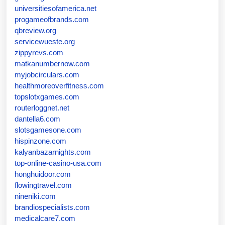
universitiesofamerica.net
progameofbrands.com
qbreview.org
servicewueste.org
zippyrevs.com
matkanumbernow.com
myjobcirculars.com
healthmoreoverfitness.com
topslotxgames.com
routerloggnet.net
dantella6.com
slotsgamesone.com
hispinzone.com
kalyanbazarnights.com
top-online-casino-usa.com
honghuidoor.com
flowingtravel.com
nineniki.com
brandiospecialists.com
medicalcare7.com