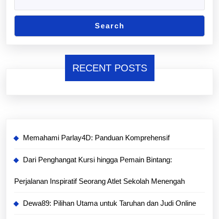
Search
RECENT POSTS
Memahami Parlay4D: Panduan Komprehensif
Dari Penghangat Kursi hingga Pemain Bintang:
Perjalanan Inspiratif Seorang Atlet Sekolah Menengah
Dewa89: Pilihan Utama untuk Taruhan dan Judi Online