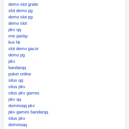
demo slot gratis
slot demo pg
demo slot pg
demo slot
pkv qq
mix parlay
live hk
slot demo gacor
demo pg
pkv
bandarqq
poker online
situs qq
situs pkv
situs pkv games
pkv qq
dominoqq pkv
pkv games bandarqq
situs pkv
dominoqq