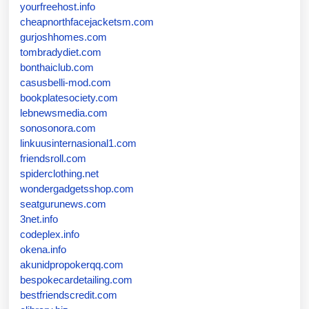
yourfreehost.info
cheapnorthfacejacketsm.com
gurjoshhomes.com
tombradydiet.com
bonthaiclub.com
casusbelli-mod.com
bookplatesociety.com
lebnewsmedia.com
sonosonora.com
linkuusinternasional1.com
friendsroll.com
spiderclothing.net
wondergadgetsshop.com
seatgurunews.com
3net.info
codeplex.info
okena.info
akunidpropokerqq.com
bespokecardetailing.com
bestfriendscredit.com