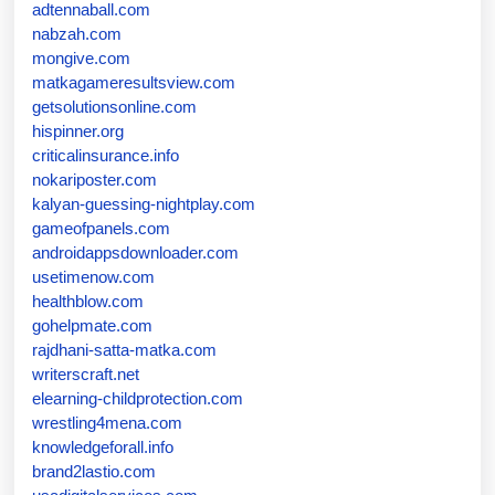
adtennaball.com
nabzah.com
mongive.com
matkagameresultsview.com
getsolutionsonline.com
hispinner.org
criticalinsurance.info
nokariposter.com
kalyan-guessing-nightplay.com
gameofpanels.com
androidappsdownloader.com
usetimenow.com
healthblow.com
gohelpmate.com
rajdhani-satta-matka.com
writerscraft.net
elearning-childprotection.com
wrestling4mena.com
knowledgeforall.info
brand2lastio.com