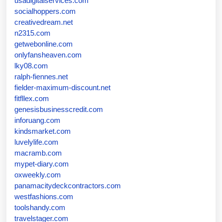
usadigitalservices.com
socialhoppers.com
creativedream.net
n2315.com
getwebonline.com
onlyfansheaven.com
lky08.com
ralph-fiennes.net
fielder-maximum-discount.net
fitfllex.com
genesisbusinesscredit.com
inforuang.com
kindsmarket.com
luvelylife.com
macramb.com
mypet-diary.com
oxweekly.com
panamacitydeckcontractors.com
westfashions.com
toolshandy.com
travelstager.com