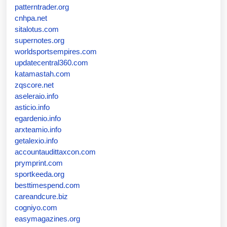
patterntrader.org
cnhpa.net
sitalotus.com
supernotes.org
worldsportsempires.com
updatecentral360.com
katamastah.com
zqscore.net
aseleraio.info
asticio.info
egardenio.info
arxteamio.info
getalexio.info
accountaudittaxcon.com
prymprint.com
sportkeeda.org
besttimespend.com
careandcure.biz
cogniyo.com
easymagazines.org