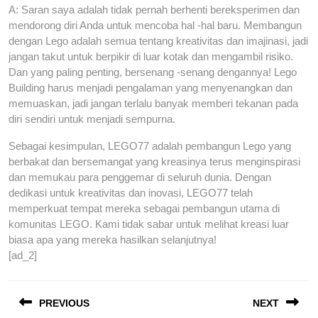
A: Saran saya adalah tidak pernah berhenti bereksperimen dan
mendorong diri Anda untuk mencoba hal -hal baru. Membangun
dengan Lego adalah semua tentang kreativitas dan imajinasi, jadi
jangan takut untuk berpikir di luar kotak dan mengambil risiko.
Dan yang paling penting, bersenang -senang dengannya! Lego
Building harus menjadi pengalaman yang menyenangkan dan
memuaskan, jadi jangan terlalu banyak memberi tekanan pada
diri sendiri untuk menjadi sempurna.
Sebagai kesimpulan, LEGO77 adalah pembangun Lego yang
berbakat dan bersemangat yang kreasinya terus menginspirasi
dan memukau para penggemar di seluruh dunia. Dengan
dedikasi untuk kreativitas dan inovasi, LEGO77 telah
memperkuat tempat mereka sebagai pembangun utama di
komunitas LEGO. Kami tidak sabar untuk melihat kreasi luar
biasa apa yang mereka hasilkan selanjutnya!
[ad_2]
Post
PREVIOUS
NEXT
navigation