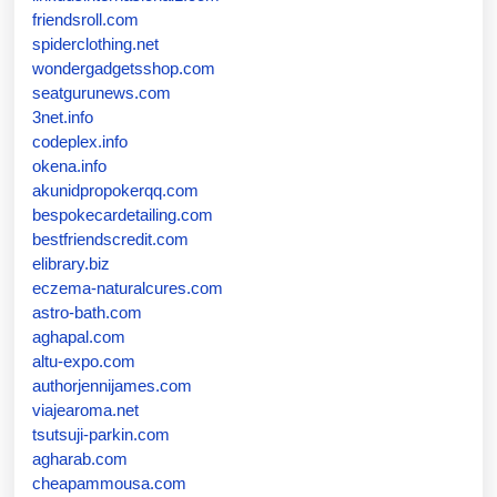
friendsroll.com
spiderclothing.net
wondergadgetsshop.com
seatgurunews.com
3net.info
codeplex.info
okena.info
akunidpropokerqq.com
bespokecardetailing.com
bestfriendscredit.com
elibrary.biz
eczema-naturalcures.com
astro-bath.com
aghapal.com
altu-expo.com
authorjennijames.com
viajearoma.net
tsutsuji-parkin.com
agharab.com
cheapammousa.com