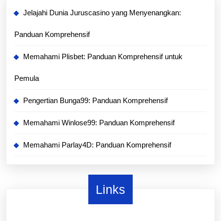
Jelajahi Dunia Juruscasino yang Menyenangkan:
Panduan Komprehensif
Memahami Plisbet: Panduan Komprehensif untuk
Pemula
Pengertian Bunga99: Panduan Komprehensif
Memahami Winlose99: Panduan Komprehensif
Memahami Parlay4D: Panduan Komprehensif
Links