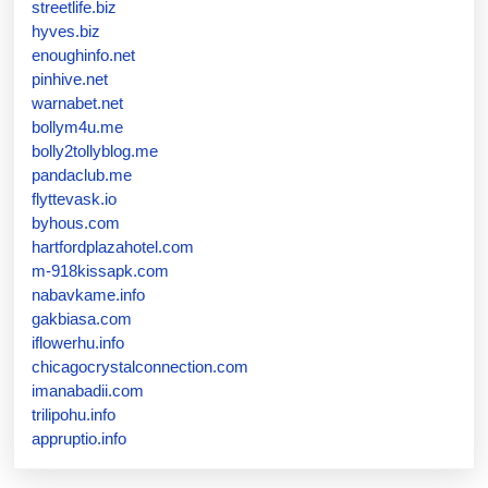
streetlife.biz
hyves.biz
enoughinfo.net
pinhive.net
warnabet.net
bollym4u.me
bolly2tollyblog.me
pandaclub.me
flyttevask.io
byhous.com
hartfordplazahotel.com
m-918kissapk.com
nabavkame.info
gakbiasa.com
iflowerhu.info
chicagocrystalconnection.com
imanabadii.com
trilipohu.info
appruptio.info