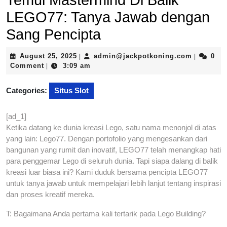
Temui Mastermind Di Balik
LEGO77: Tanya Jawab dengan
Sang Pencipta
August
admin@ja
August 25, 2025
admin@jackpotkoning.com
0
|
|
25,
Comment
3:09 am
|
2025
Categories:
Situs Slot
[ad_1]
Ketika datang ke dunia kreasi Lego, satu nama menonjol di atas
yang lain: Lego77. Dengan portofolio yang mengesankan dari
bangunan yang rumit dan inovatif, LEGO77 telah menangkap hati
para penggemar Lego di seluruh dunia. Tapi siapa dalang di balik
kreasi luar biasa ini? Kami duduk bersama pencipta LEGO77
untuk tanya jawab untuk mempelajari lebih lanjut tentang inspirasi
dan proses kreatif mereka.
T: Bagaimana Anda pertama kali tertarik pada Lego Building?