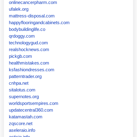
onlinecancerpharm.com
ufalek.org
mattress-disposal.com
happyflooringandcabinets.com
bodybuildinglife.co
qrdoggy.com
technologygud.com
realshocknews.com
pickgb.com
healthmistakes.com
ksfashiondresses.com
patterntrader.org
cnhpa.net
sitalotus.com
supernotes.org
worldsportsempires.com
updatecentral360.com
katamastah.com
zqscore.net
aseleraio.info
asticio.info