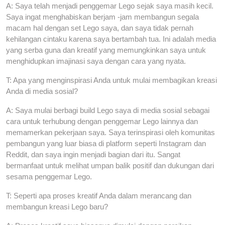
A: Saya telah menjadi penggemar Lego sejak saya masih kecil.
Saya ingat menghabiskan berjam -jam membangun segala
macam hal dengan set Lego saya, dan saya tidak pernah
kehilangan cintaku karena saya bertambah tua. Ini adalah media
yang serba guna dan kreatif yang memungkinkan saya untuk
menghidupkan imajinasi saya dengan cara yang nyata.
T: Apa yang menginspirasi Anda untuk mulai membagikan kreasi
Anda di media sosial?
A: Saya mulai berbagi build Lego saya di media sosial sebagai
cara untuk terhubung dengan penggemar Lego lainnya dan
memamerkan pekerjaan saya. Saya terinspirasi oleh komunitas
pembangun yang luar biasa di platform seperti Instagram dan
Reddit, dan saya ingin menjadi bagian dari itu. Sangat
bermanfaat untuk melihat umpan balik positif dan dukungan dari
sesama penggemar Lego.
T: Seperti apa proses kreatif Anda dalam merancang dan
membangun kreasi Lego baru?