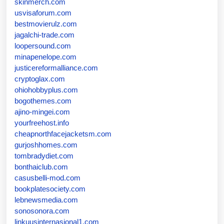
skinmerch.com
usvisaforum.com
bestmovierulz.com
jagalchi-trade.com
loopersound.com
minapenelope.com
justicereformalliance.com
cryptoglax.com
ohiohobbyplus.com
bogothemes.com
ajino-mingei.com
yourfreehost.info
cheapnorthfacejacketsm.com
gurjoshhomes.com
tombradydiet.com
bonthaiclub.com
casusbelli-mod.com
bookplatesociety.com
lebnewsmedia.com
sonosonora.com
linkuusinternasional1.com