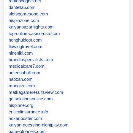
routerloggnet.net
dantella6.com
slotsgamesone.com
hispinzone.com
kalyanbazarnights.com
top-online-casino-usa.com
honghuidoor.com
flowingtravel.com
nineniki.com
brandiospecialists.com
medicalcare7.com
adtennaball.com
nabzah.com
mongive.com
matkagameresultsview.com
getsolutionsonline.com
hispinner.org
criticalinsurance.info
nokariposter.com
kalyan-guessing-nightplay.com
gameofpanels.com