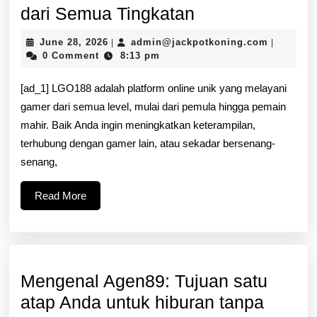
LGO188:
dari Semua Tingkatan
Platform
June
admin@ja
June 28, 2026
admin@jackpotkoning.com
|
|
untuk
28,
0 Comment
8:13 pm
2026
Gamer
[ad_1] LGO188 adalah platform online unik yang melayani
dari
gamer dari semua level, mulai dari pemula hingga pemain
Semua
mahir. Baik Anda ingin meningkatkan keterampilan,
Tingkatan
terhubung dengan gamer lain, atau sekadar bersenang-
senang,
Read
Read More
More
Mengenal Agen89: Tujuan satu
atap Anda untuk hiburan tanpa