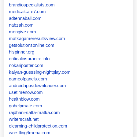
brandiospecialists.com
medicalcare7.com
adtennaball.com
nabzah.com
mongive.com
matkagameresultsview.com
getsolutionsonline.com
hispinner.org
criticalinsurance.info
nokariposter.com
kalyan-guessing-nightplay.com
gameofpanels.com
androidappsdownloader.com
usetimenow.com
healthblow.com
gohelpmate.com
rajdhani-satta-matka.com
writerscraft.net
elearning-childprotection.com
wrestling4mena.com