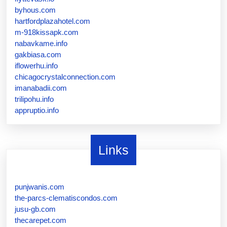
byhous.com
hartfordplazahotel.com
m-918kissapk.com
nabavkame.info
gakbiasa.com
iflowerhu.info
chicagocrystalconnection.com
imanabadii.com
trilipohu.info
appruptio.info
Links
punjwanis.com
the-parcs-clematiscondos.com
jusu-gb.com
thecarepet.com