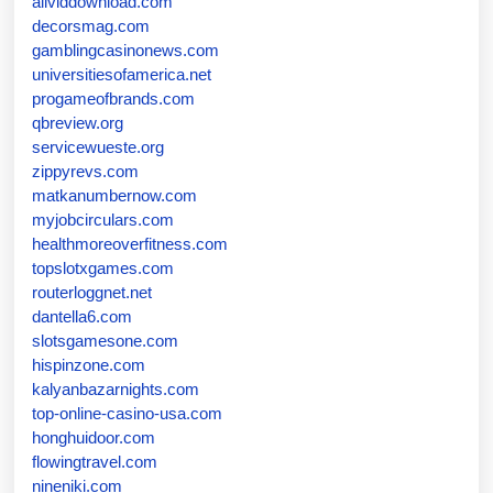
allviddownload.com
decorsmag.com
gamblingcasinonews.com
universitiesofamerica.net
progameofbrands.com
qbreview.org
servicewueste.org
zippyrevs.com
matkanumbernow.com
myjobcirculars.com
healthmoreoverfitness.com
topslotxgames.com
routerloggnet.net
dantella6.com
slotsgamesone.com
hispinzone.com
kalyanbazarnights.com
top-online-casino-usa.com
honghuidoor.com
flowingtravel.com
nineniki.com