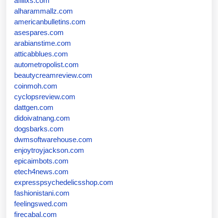
afiliixs.com
alharammallz.com
americanbulletins.com
asespares.com
arabianstime.com
atticabblues.com
autometropolist.com
beautycreamreview.com
coinmoh.com
cyclopsreview.com
dattgen.com
didoivatnang.com
dogsbarks.com
dwmsoftwarehouse.com
enjoytroyjackson.com
epicaimbots.com
etech4news.com
expresspsychedelicsshop.com
fashionistani.com
feelingswed.com
firecabal.com