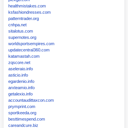
healthmistakes.com
ksfashiondresses.com
patterntrader.org
cnhpa.net
sitalotus.com
supernotes.org
worldsportsempires.com
updatecentral360.com
katamastah.com
zqscore.net
aseleraio.info
asticio.info
egardenio.info
arxteamio.info
getalexio.info
accountaudittaxcon.com
prymprint.com
sportkeeda.org
besttimespend.com
careandcure.biz