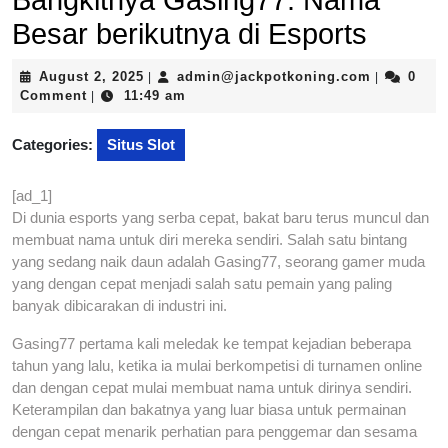
Bangkitnya Gasing77: Nama
Besar berikutnya di Esports
August
admin@jac
August 2, 2025
admin@jackpotkoning.com
0
|
|
2,
Comment
11:49 am
|
2025
Categories:
Situs Slot
[ad_1]
Di dunia esports yang serba cepat, bakat baru terus muncul dan
membuat nama untuk diri mereka sendiri. Salah satu bintang
yang sedang naik daun adalah Gasing77, seorang gamer muda
yang dengan cepat menjadi salah satu pemain yang paling
banyak dibicarakan di industri ini.
Gasing77 pertama kali meledak ke tempat kejadian beberapa
tahun yang lalu, ketika ia mulai berkompetisi di turnamen online
dan dengan cepat mulai membuat nama untuk dirinya sendiri.
Keterampilan dan bakatnya yang luar biasa untuk permainan
dengan cepat menarik perhatian para penggemar dan sesama