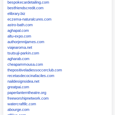
bespokecardetailing.com
bestfriendscredit.com
elibrary.biz
eczema-naturalcures.com
astro-bath.com
aghapal.com
altu-expo.com
authorjennijames.com
viajearoma.net
tsutsuji-parkin.com
agharab.com
cheapammousa.com
thepositiveladiessoccerclub.com
recetasdecocinafaciles.com
naildesignsidea.net
greatpai.com
paperlanterntheatre.org
freeworshipnetwork.com
watercraftllc.com
abourge.com