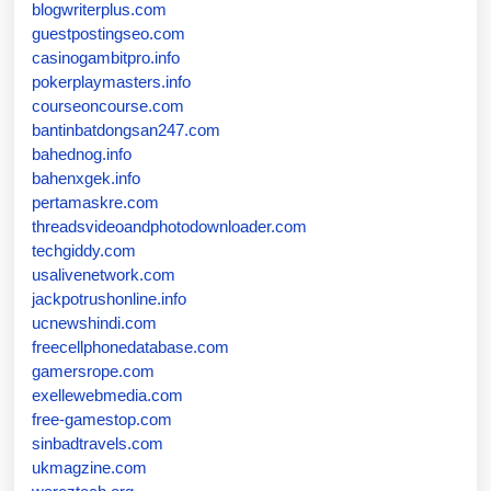
blogwriterplus.com
guestpostingseo.com
casinogambitpro.info
pokerplaymasters.info
courseoncourse.com
bantinbatdongsan247.com
bahednog.info
bahenxgek.info
pertamaskre.com
threadsvideoandphotodownloader.com
techgiddy.com
usalivenetwork.com
jackpotrushonline.info
ucnewshindi.com
freecellphonedatabase.com
gamersrope.com
exellewebmedia.com
free-gamestop.com
sinbadtravels.com
ukmagzine.com