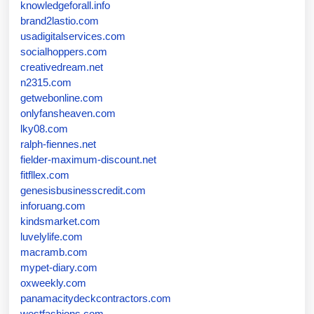
knowledgeforall.info
brand2lastio.com
usadigitalservices.com
socialhoppers.com
creativedream.net
n2315.com
getwebonline.com
onlyfansheaven.com
lky08.com
ralph-fiennes.net
fielder-maximum-discount.net
fitfllex.com
genesisbusinesscredit.com
inforuang.com
kindsmarket.com
luvelylife.com
macramb.com
mypet-diary.com
oxweekly.com
panamacitydeckcontractors.com
westfashions.com