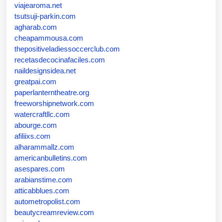
viajearoma.net
tsutsuji-parkin.com
agharab.com
cheapammousa.com
thepositiveladiessoccerclub.com
recetasdecocinafaciles.com
naildesignsidea.net
greatpai.com
paperlanterntheatre.org
freeworshipnetwork.com
watercraftllc.com
abourge.com
afiliixs.com
alharammallz.com
americanbulletins.com
asespares.com
arabianstime.com
atticabblues.com
autometropolist.com
beautycreamreview.com