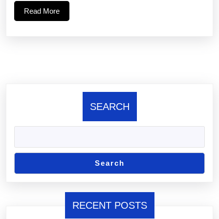
Read
Read More
More
SEARCH
Search
RECENT POSTS