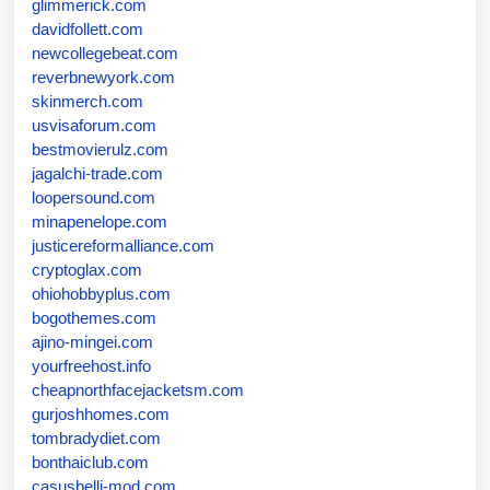
glimmerick.com
davidfollett.com
newcollegebeat.com
reverbnewyork.com
skinmerch.com
usvisaforum.com
bestmovierulz.com
jagalchi-trade.com
loopersound.com
minapenelope.com
justicereformalliance.com
cryptoglax.com
ohiohobbyplus.com
bogothemes.com
ajino-mingei.com
yourfreehost.info
cheapnorthfacejacketsm.com
gurjoshhomes.com
tombradydiet.com
bonthaiclub.com
casusbelli-mod.com