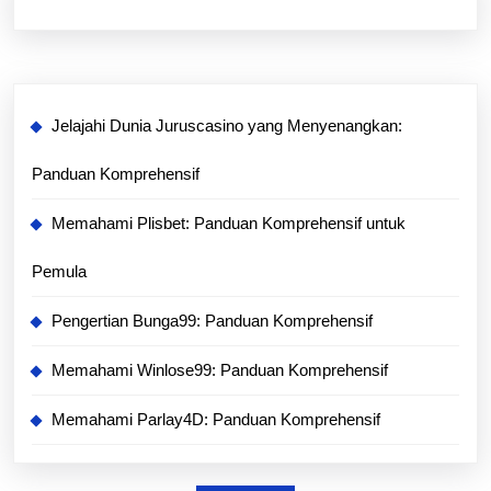
Jelajahi Dunia Juruscasino yang Menyenangkan:
Panduan Komprehensif
Memahami Plisbet: Panduan Komprehensif untuk
Pemula
Pengertian Bunga99: Panduan Komprehensif
Memahami Winlose99: Panduan Komprehensif
Memahami Parlay4D: Panduan Komprehensif