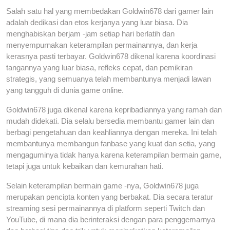
Salah satu hal yang membedakan Goldwin678 dari gamer lain
adalah dedikasi dan etos kerjanya yang luar biasa. Dia
menghabiskan berjam -jam setiap hari berlatih dan
menyempurnakan keterampilan permainannya, dan kerja
kerasnya pasti terbayar. Goldwin678 dikenal karena koordinasi
tangannya yang luar biasa, refleks cepat, dan pemikiran
strategis, yang semuanya telah membantunya menjadi lawan
yang tangguh di dunia game online.
Goldwin678 juga dikenal karena kepribadiannya yang ramah dan
mudah didekati. Dia selalu bersedia membantu gamer lain dan
berbagi pengetahuan dan keahliannya dengan mereka. Ini telah
membantunya membangun fanbase yang kuat dan setia, yang
mengaguminya tidak hanya karena keterampilan bermain game,
tetapi juga untuk kebaikan dan kemurahan hati.
Selain keterampilan bermain game -nya, Goldwin678 juga
merupakan pencipta konten yang berbakat. Dia secara teratur
streaming sesi permainannya di platform seperti Twitch dan
YouTube, di mana dia berinteraksi dengan para penggemarnya