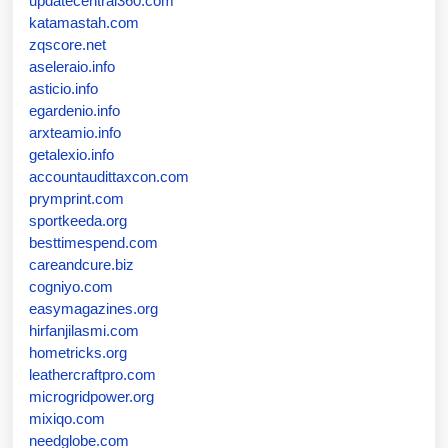
updatecentral360.com
katamastah.com
zqscore.net
aseleraio.info
asticio.info
egardenio.info
arxteamio.info
getalexio.info
accountaudittaxcon.com
prymprint.com
sportkeeda.org
besttimespend.com
careandcure.biz
cogniyo.com
easymagazines.org
hirfanjilasmi.com
hometricks.org
leathercraftpro.com
microgridpower.org
mixiqo.com
needglobe.com