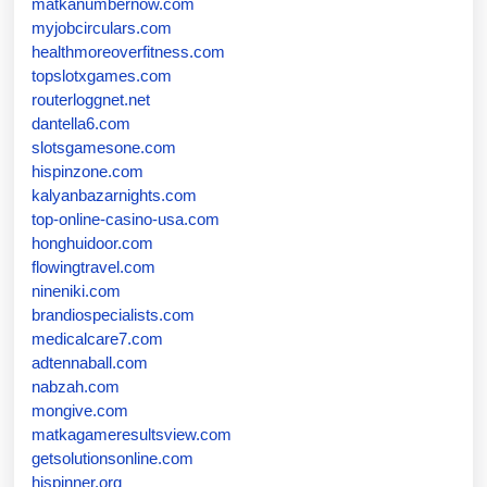
matkanumbernow.com
myjobcirculars.com
healthmoreoverfitness.com
topslotxgames.com
routerloggnet.net
dantella6.com
slotsgamesone.com
hispinzone.com
kalyanbazarnights.com
top-online-casino-usa.com
honghuidoor.com
flowingtravel.com
nineniki.com
brandiospecialists.com
medicalcare7.com
adtennaball.com
nabzah.com
mongive.com
matkagameresultsview.com
getsolutionsonline.com
hispinner.org