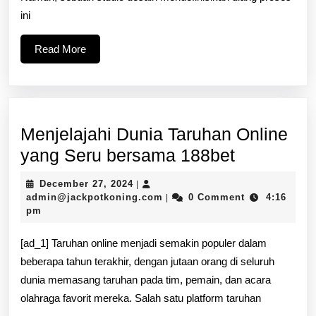
Ulang
ini
Proses
Read
Read More
Desain
More
Menjelajahi Dunia Taruhan Online
Menjelaja
yang Seru bersama 188bet
Dunia
December
December 27, 2024
|
Taruhan
27,
admin@jackpotkoning.com
admin@jackpotkoning.com
0 Comment
4:16
|
2024
pm
Online
yang
[ad_1] Taruhan online menjadi semakin populer dalam
Seru
beberapa tahun terakhir, dengan jutaan orang di seluruh
bersama
dunia memasang taruhan pada tim, pemain, dan acara
olahraga favorit mereka. Salah satu platform taruhan
188bet