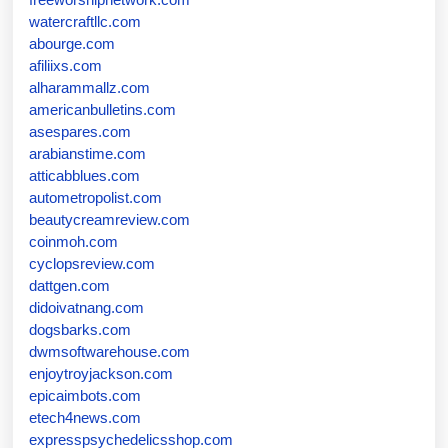
watercraftllc.com
abourge.com
afiliixs.com
alharammallz.com
americanbulletins.com
asespares.com
arabianstime.com
atticabblues.com
autometropolist.com
beautycreamreview.com
coinmoh.com
cyclopsreview.com
dattgen.com
didoivatnang.com
dogsbarks.com
dwmsoftwarehouse.com
enjoytroyjackson.com
epicaimbots.com
etech4news.com
expresspsychedelicsshop.com