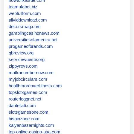
howtofixissue.com
teamufabet.biz
webfullform.com
allviddownload.com
decorsmag.com
gamblingcasinonews.com
universitiesofamerica.net
progameofbrands.com
qbreview.org
servicewueste.org
zippyrevs.com
matkanumbernow.com
myjobcirculars.com
healthmoreoverfitness.com
topslotxgames.com
routerloggnet.net
dantella6.com
slotsgamesone.com
hispinzone.com
kalyanbazarnights.com
top-online-casino-usa.com