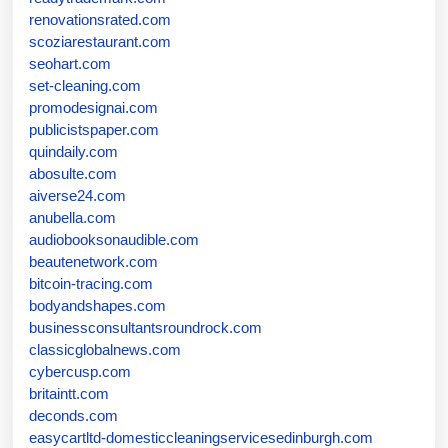
renovationsrated.com
scoziarestaurant.com
seohart.com
set-cleaning.com
promodesignai.com
publicistspaper.com
quindaily.com
abosulte.com
aiverse24.com
anubella.com
audiobooksonaudible.com
beautenetwork.com
bitcoin-tracing.com
bodyandshapes.com
businessconsultantsroundrock.com
classicglobalnews.com
cybercusp.com
britaintt.com
deconds.com
easycartltd-domesticcleaningservicesedinburgh.com