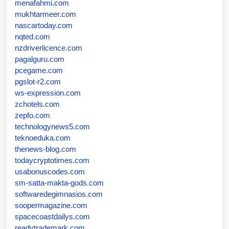
menafahmi.com
mukhtarmeer.com
nascartoday.com
nqted.com
nzdriverlicence.com
pagalguru.com
pcegame.com
pgslot-r2.com
ws-expression.com
zchotels.com
zepfo.com
technologynews5.com
teknoeduka.com
thenews-blog.com
todaycryptotimes.com
usabonuscodes.com
sm-satta-makta-gods.com
softwaredegimnasios.com
soopermagazine.com
spacecoastdailys.com
readytrademark.com