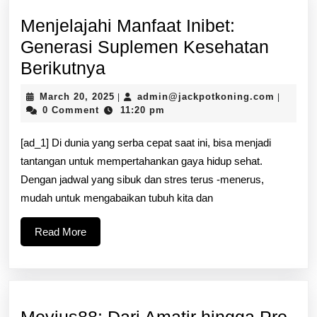
Menjelajahi Manfaat Inibet:
Generasi Suplemen Kesehatan
Menjelajahi
Berikutnya
Manfaat
March
admin@j
March 20, 2025
admin@jackpotkoning.com
|
|
Inibet:
20,
0 Comment
11:20 pm
2025
Generasi
[ad_1] Di dunia yang serba cepat saat ini, bisa menjadi
Suplemen
tantangan untuk mempertahankan gaya hidup sehat.
Kesehatan
Dengan jadwal yang sibuk dan stres terus -menerus,
Berikutnya
mudah untuk mengabaikan tubuh kita dan
Read
Read More
More
Mevius88: Dari Amatir hingga Pro