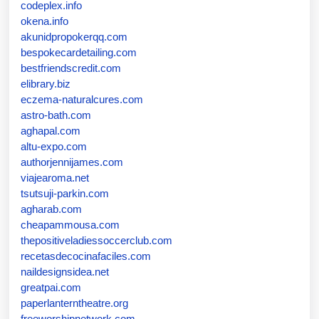
codeplex.info
okena.info
akunidpropokerqq.com
bespokecardetailing.com
bestfriendscredit.com
elibrary.biz
eczema-naturalcures.com
astro-bath.com
aghapal.com
altu-expo.com
authorjennijames.com
viajearoma.net
tsutsuji-parkin.com
agharab.com
cheapammousa.com
thepositiveladiessoccerclub.com
recetasdecocinafaciles.com
naildesignsidea.net
greatpai.com
paperlanterntheatre.org
freeworshipnetwork.com