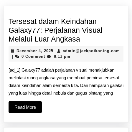
Tersesat dalam Keindahan
Galaxy77: Perjalanan Visual
Tersesat
Melalui Luar Angkasa
dalam
December
December 4, 2025
admin@jackpotkoning.com
|
Keindahan
admin@jackpotkoning.com
4,
0 Comment
8:13 pm
|
2025
Galaxy77:
[ad_1] Galaxy77 adalah perjalanan visual menakjubkan
Perjalanan
melintasi ruang angkasa yang membuat pemirsa tersesat
Visual
dalam keindahan alam semesta kita. Dari hamparan galaksi
Melalui
yang luas hingga detail nebula dan gugus bintang yang
Luar
Read
Read More
Angkasa
More