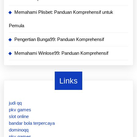
Memahami Plisbet: Panduan Komprehensif untuk
Pemula
Pengertian Bunga99: Panduan Komprehensif
Memahami Winlose99: Panduan Komprehensif
Links
judi qq
pkv games
slot online
bandar bola terpercaya
dominoqq
pkv games