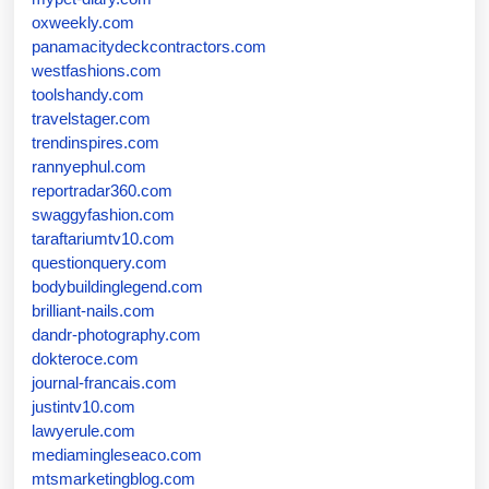
oxweekly.com
panamacitydeckcontractors.com
westfashions.com
toolshandy.com
travelstager.com
trendinspires.com
rannyephul.com
reportradar360.com
swaggyfashion.com
taraftariumtv10.com
questionquery.com
bodybuildinglegend.com
brilliant-nails.com
dandr-photography.com
dokteroce.com
journal-francais.com
justintv10.com
lawyerule.com
mediamingleseaco.com
mtsmarketingblog.com