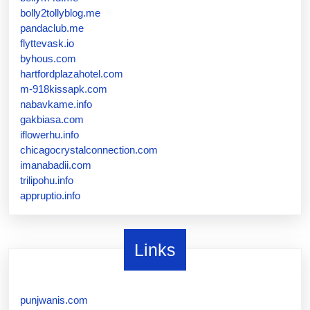
bolly2tollyblog.me
pandaclub.me
flyttevask.io
byhous.com
hartfordplazahotel.com
m-918kissapk.com
nabavkame.info
gakbiasa.com
iflowerhu.info
chicagocrystalconnection.com
imanabadii.com
trilipohu.info
appruptio.info
Links
punjwanis.com