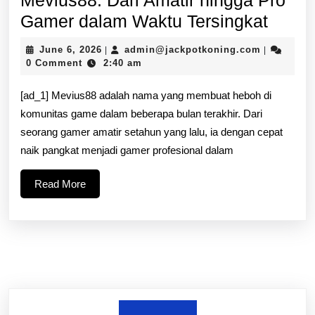
Meviu
Gamer dalam Waktu Tersingkat
Dari
June
admin@jac
June 6, 2026
admin@jackpotkoning.com
|
|
Amati
6,
0 Comment
2:40 am
2026
hingg
[ad_1] Mevius88 adalah nama yang membuat heboh di
Pro
komunitas game dalam beberapa bulan terakhir. Dari
Game
seorang gamer amatir setahun yang lalu, ia dengan cepat
dala
naik pangkat menjadi gamer profesional dalam
Wakt
Read
Read More
Tersi
More