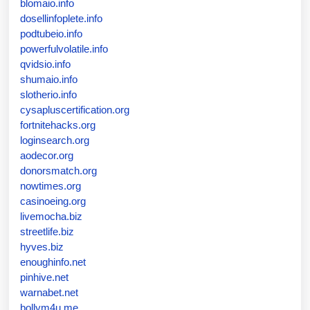
blomaio.info
dosellinfoplete.info
podtubeio.info
powerfulvolatile.info
qvidsio.info
shumaio.info
slotherio.info
cysapluscertification.org
fortnitehacks.org
loginsearch.org
aodecor.org
donorsmatch.org
nowtimes.org
casinoeing.org
livemocha.biz
streetlife.biz
hyves.biz
enoughinfo.net
pinhive.net
warnabet.net
bollym4u.me