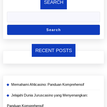
SEARCH
Search
RECENT POSTS
Memahami Ahlicasino: Panduan Komprehensif
Jelajahi Dunia Juruscasino yang Menyenangkan:
Panduan Komprehensif