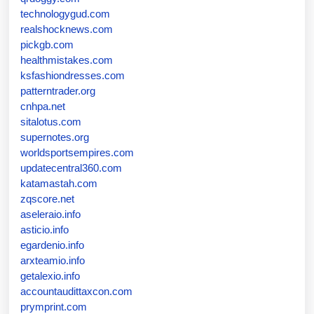
technologygud.com
realshocknews.com
pickgb.com
healthmistakes.com
ksfashiondresses.com
patterntrader.org
cnhpa.net
sitalotus.com
supernotes.org
worldsportsempires.com
updatecentral360.com
katamastah.com
zqscore.net
aseleraio.info
asticio.info
egardenio.info
arxteamio.info
getalexio.info
accountaudittaxcon.com
prymprint.com