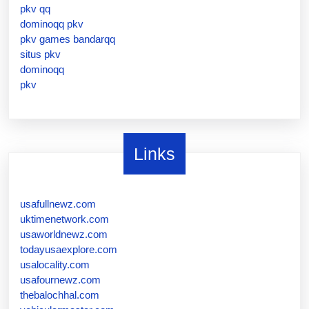
pkv qq
dominoqq pkv
pkv games bandarqq
situs pkv
dominoqq
pkv
Links
usafullnewz.com
uktimenetwork.com
usaworldnewz.com
todayusaexplore.com
usalocality.com
usafournewz.com
thebalochhal.com