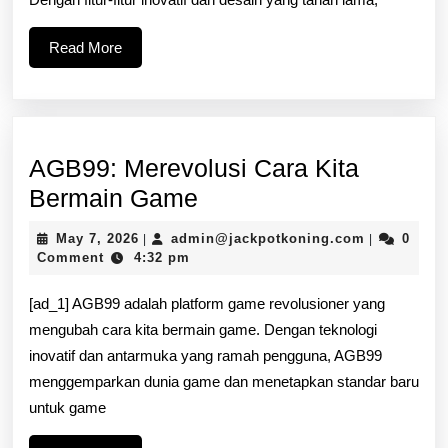
Read
Read More
More
AGB99: Merevolusi Cara Kita
AGB99:
Bermain Game
Merevolusi
May
admin@jac
May 7, 2026
admin@jackpotkoning.com
0
|
|
Cara
7,
Comment
4:32 pm
2026
Kita
[ad_1] AGB99 adalah platform game revolusioner yang
Bermain
mengubah cara kita bermain game. Dengan teknologi
Game
inovatif dan antarmuka yang ramah pengguna, AGB99
menggemparkan dunia game dan menetapkan standar baru
untuk game