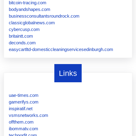
bitcoin-tracing.com
bodyandshapes.com
businessconsultantsroundrock.com
classicglobalnews.com
cybercusp.com
britaintt.com
deconds.com
easycartltd-domesticcleaningservicesedinburgh.com
Links
uae-times.com
gamerifys.com
inspiratif.net
vsmsnetworks.com
offthem.com
ibommatv.com
techporfit.com