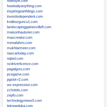
hottstyle.com
howtodiyanything.com
inspiringearthlings.com
investindependent.com
kralbozguncu1.com
landscapinggainesvillefl.com
maisonhauturier.com
mascreator.com
menafahmi.com
mukhtarmeer.com
nascartoday.com
nqted.com
nzdriverlicence.com
pagalguru.com
pcegame.com
pgslot-r2.com
ws-expression.com
zchotels.com
zepfo.com
technologynews5.com
teknoeduka.com