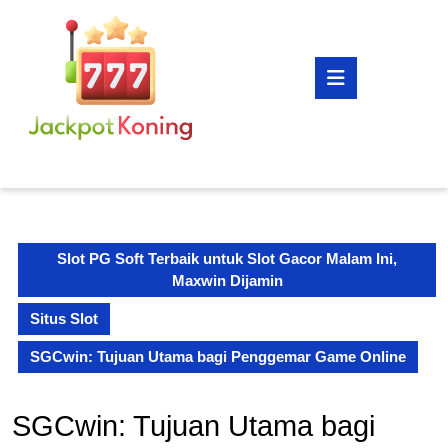
Skip
to
content
Open
Skip
Button
to
content
Slot PG Soft Terbaik untuk Slot Gacor Malam Ini,
Maxwin Dijamin
Situs Slot
SGCwin: Tujuan Utama bagi Penggemar Game Online
SGCwin: Tujuan Utama bagi