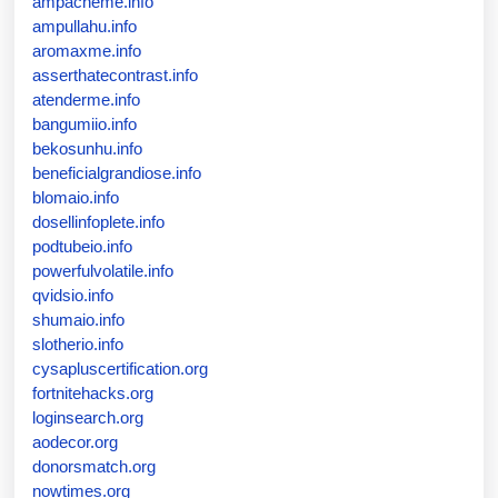
ampacheme.info
ampullahu.info
aromaxme.info
asserthatecontrast.info
atenderme.info
bangumiio.info
bekosunhu.info
beneficialgrandiose.info
blomaio.info
dosellinfoplete.info
podtubeio.info
powerfulvolatile.info
qvidsio.info
shumaio.info
slotherio.info
cysapluscertification.org
fortnitehacks.org
loginsearch.org
aodecor.org
donorsmatch.org
nowtimes.org