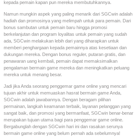
kepada pemain kapan pun mereka membutuhkannya.
Namun mungkin aspek yang paling menarik dari SGCwin adalah
hadiah dan promosinya yang melimpah untuk para pemain. Dari
bonus sambutan untuk pemain baru hingga promosi
berkelanjutan dan program loyalitas untuk pemain yang sudah
ada, SGCwin melakukan lebih dari yang diharapkan untuk
memberi penghargaan kepada pemainnya atas kesetiaan dan
dukungan mereka. Dengan bonus reguler, putaran gratis, dan
penawaran uang kembali, pemain dapat memaksimalkan
pengalaman bermain game mereka dan meningkatkan peluang
mereka untuk menang besar.
Jadi jika Anda seorang penggemar game online yang mencari
tujuan akhir untuk memuaskan hasrat bermain game Anda,
SGCwin adalah jawabannya. Dengan beragam pilihan
permainan, langkah keamanan terbaik, layanan pelanggan yang
sangat baik, dan promosi yang bermanfaat, SGCwin benar-benar
merupakan tujuan utama bagi para penggemar game online.
Bergabunglah dengan SGCwin hari ini dan rasakan serunya
bermain game online yang belum pernah ada sebelumnya!