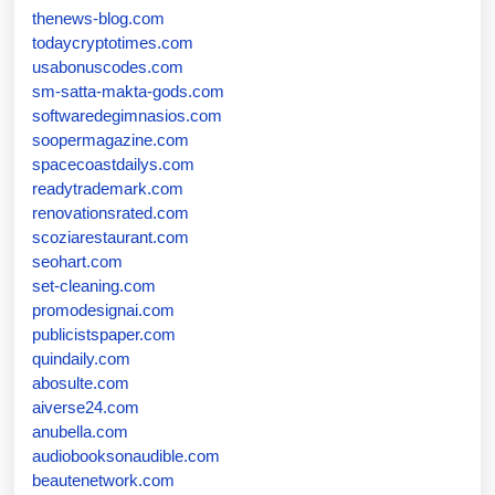
thenews-blog.com
todaycryptotimes.com
usabonuscodes.com
sm-satta-makta-gods.com
softwaredegimnasios.com
soopermagazine.com
spacecoastdailys.com
readytrademark.com
renovationsrated.com
scoziarestaurant.com
seohart.com
set-cleaning.com
promodesignai.com
publicistspaper.com
quindaily.com
abosulte.com
aiverse24.com
anubella.com
audiobooksonaudible.com
beautenetwork.com