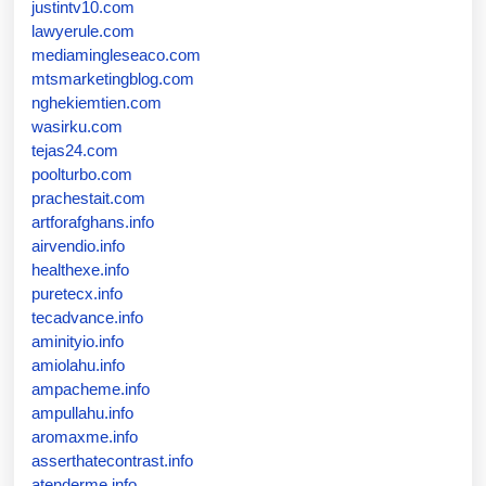
justintv10.com
lawyerule.com
mediamingleseaco.com
mtsmarketingblog.com
nghekiemtien.com
wasirku.com
tejas24.com
poolturbo.com
prachestait.com
artforafghans.info
airvendio.info
healthexe.info
puretecx.info
tecadvance.info
aminityio.info
amiolahu.info
ampacheme.info
ampullahu.info
aromaxme.info
asserthatecontrast.info
atenderme.info