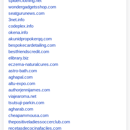
spiderclothing.net
wondergadgetsshop.com
seatgurunews.com
3net.info
codeplex.info
okena.info
akunidpropokerqq.com
bespokecardetailing.com
bestfriendscredit.com
elibrary.biz
eczema-naturalcures.com
astro-bath.com
aghapal.com
altu-expo.com
authorjennijames.com
viajearoma.net
tsutsuji-parkin.com
agharab.com
cheapammousa.com
thepositiveladiessoccerclub.com
recetasdecocinafaciles.com