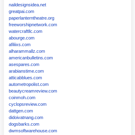
naildesignsidea.net
greatpai.com
paperlanterntheatre.org
freeworshipnetwork.com
watercraftllc.com
abourge.com
afiliixs.com
alharammallz.com
americanbulletins.com
asespares.com
arabianstime.com
atticabblues.com
autometropolist.com
beautycreamreview.com
coinmoh.com
cyclopsreview.com
dattgen.com
didoivatnang.com
dogsbarks.com
dwmsoftwarehouse.com