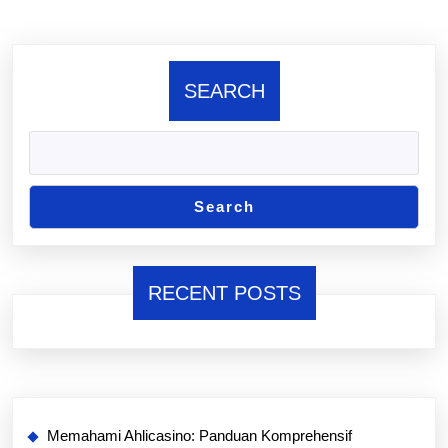
SEARCH
Search
RECENT POSTS
Memahami Ahlicasino: Panduan Komprehensif