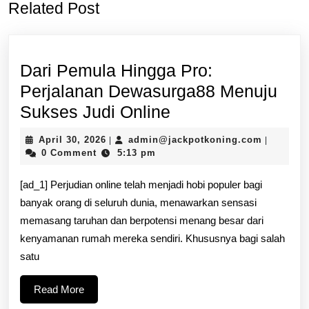
Related Post
post:
post:
Dari Pemula Hingga Pro:
Perjalanan Dewasurga88 Menuju
Dari
Sukses Judi Online
Pemula
April
admin@ja
April 30, 2026
admin@jackpotkoning.com
|
|
Hingga
30,
0 Comment
5:13 pm
2026
Pro:
[ad_1] Perjudian online telah menjadi hobi populer bagi
Perjalanan
banyak orang di seluruh dunia, menawarkan sensasi
Dewasurga88
memasang taruhan dan berpotensi menang besar dari
Menuju
kenyamanan rumah mereka sendiri. Khususnya bagi salah
Sukses
satu
Judi
Read
Read More
Online
More