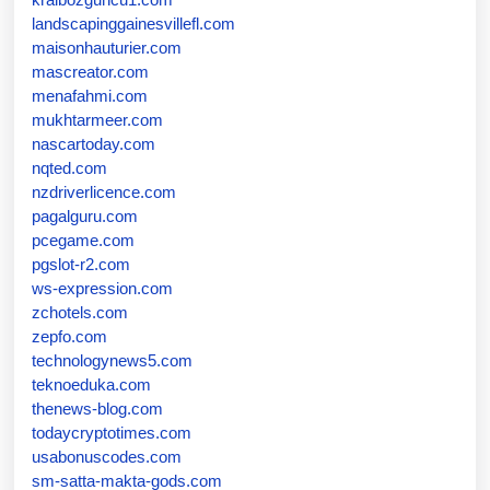
landscapinggainesvillefl.com
maisonhauturier.com
mascreator.com
menafahmi.com
mukhtarmeer.com
nascartoday.com
nqted.com
nzdriverlicence.com
pagalguru.com
pcegame.com
pgslot-r2.com
ws-expression.com
zchotels.com
zepfo.com
technologynews5.com
teknoeduka.com
thenews-blog.com
todaycryptotimes.com
usabonuscodes.com
sm-satta-makta-gods.com