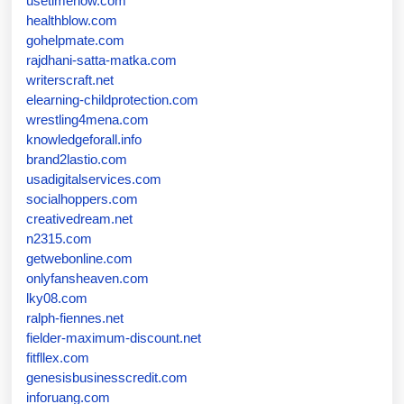
usetimenow.com
healthblow.com
gohelpmate.com
rajdhani-satta-matka.com
writerscraft.net
elearning-childprotection.com
wrestling4mena.com
knowledgeforall.info
brand2lastio.com
usadigitalservices.com
socialhoppers.com
creativedream.net
n2315.com
getwebonline.com
onlyfansheaven.com
lky08.com
ralph-fiennes.net
fielder-maximum-discount.net
fitfllex.com
genesisbusinesscredit.com
inforuang.com