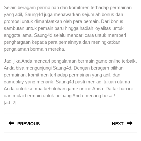
Selain beragam permainan dan komitmen terhadap permainan
yang adil, Saung4d juga menawarkan sejumlah bonus dan
promosi untuk dimanfaatkan oleh para pemain. Dari bonus
sambutan untuk pemain baru hingga hadiah loyalitas untuk
anggota lama, Saung4d selalu mencari cara untuk memberi
penghargaan kepada para pemainnya dan meningkatkan
pengalaman bermain mereka.
Jadi jika Anda mencari pengalaman bermain game online terbaik,
Anda bisa mengunjungi Saung4d. Dengan beragam pilihan
permainan, komitmen terhadap permainan yang adil, dan
gameplay yang menarik, Saung4d pasti menjadi tujuan utama
Anda untuk semua kebutuhan game online Anda. Daftar hari ini
dan mulai bermain untuk peluang Anda menang besar!
[ad_2]
Post
PREVIOUS
NEXT
navigation
Previous
Next