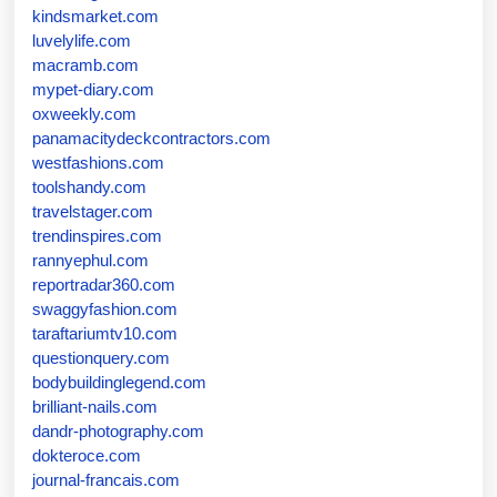
kindsmarket.com
luvelylife.com
macramb.com
mypet-diary.com
oxweekly.com
panamacitydeckcontractors.com
westfashions.com
toolshandy.com
travelstager.com
trendinspires.com
rannyephul.com
reportradar360.com
swaggyfashion.com
taraftariumtv10.com
questionquery.com
bodybuildinglegend.com
brilliant-nails.com
dandr-photography.com
dokteroce.com
journal-francais.com