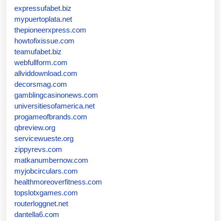
expressufabet.biz
mypuertoplata.net
thepioneerxpress.com
howtofixissue.com
teamufabet.biz
webfullform.com
allviddownload.com
decorsmag.com
gamblingcasinonews.com
universitiesofamerica.net
progameofbrands.com
qbreview.org
servicewueste.org
zippyrevs.com
matkanumbernow.com
myjobcirculars.com
healthmoreoverfitness.com
topslotxgames.com
routerloggnet.net
dantella6.com