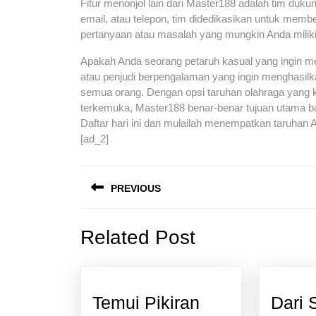
Fitur menonjol lain dari Master188 adalah tim duku
email, atau telepon, tim didedikasikan untuk memb
pertanyaan atau masalah yang mungkin Anda miliki
Apakah Anda seorang petaruh kasual yang ingin m
atau penjudi berpengalaman yang ingin menghasilk
semua orang. Dengan opsi taruhan olahraga yang k
terkemuka, Master188 benar-benar tujuan utama 
Daftar hari ini dan mulailah menempatkan taruhan
[ad_2]
Post
PREVIOUS
navigation
Previous
Related Post
post:
Temui Pikiran
Dari 