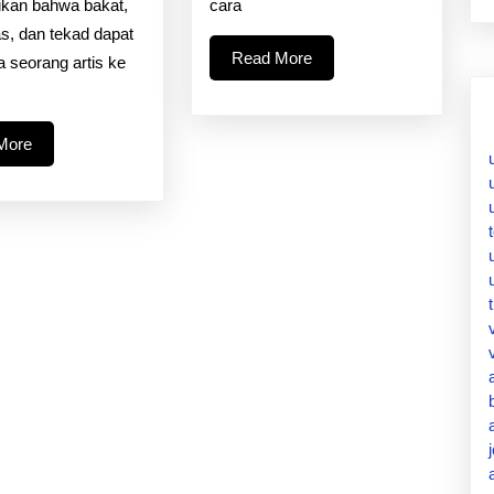
kan bahwa bakat,
cara
as, dan tekad dapat
Read
Read More
seorang artis ke
More
Read
More
More