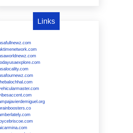
Links
usafullnewz.com
uktimenetwork.com
usaworldnewz.com
todayusaexplore.com
usalocality.com
usafournewz.com
thebalochhal.com
vehicularmaster.com
vibesaccent.com
ampajavierdemiguel.org
brainboosters.co
amberlately.com
joycebriscoe.com
aicarmina.com