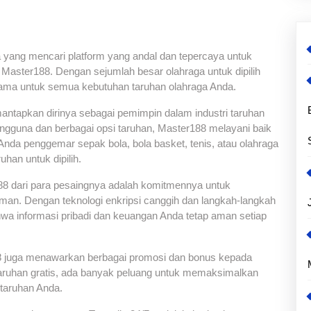
yang mencari platform yang andal dan tepercaya untuk
i Master188. Dengan sejumlah besar olahraga untuk dipilih
utama untuk semua kebutuhan taruhan olahraga Anda.
ntapkan dirinya sebagai pemimpin dalam industri taruhan
ngguna dan berbagai opsi taruhan, Master188 melayani baik
da penggemar sepak bola, bola basket, tenis, atau olahraga
han untuk dipilih.
8 dari para pesaingnya adalah komitmennya untuk
an. Dengan teknologi enkripsi canggih dan langkah-langkah
hwa informasi pribadi dan keuangan Anda tetap aman setiap
188 juga menawarkan berbagai promosi dan bonus kepada
taruhan gratis, ada banyak peluang untuk memaksimalkan
taruhan Anda.