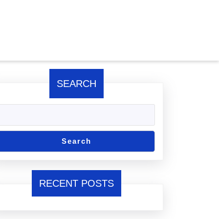
SEARCH
Search
RECENT POSTS