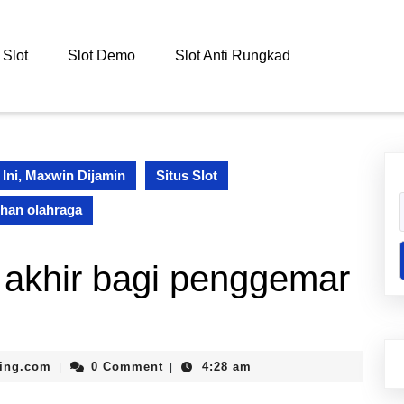
 Slot
Slot Demo
Slot Anti Rungkad
 Ini, Maxwin Dijamin
Situs Slot
uhan olahraga
 akhir bagi penggemar
admin@jackpotkoning.com
ing.com
0 Comment
4:28 am
|
|