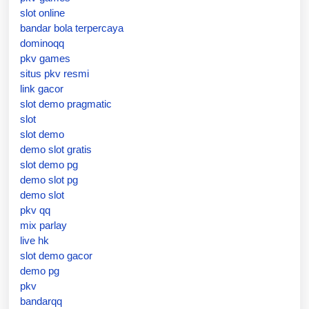
slot online
bandar bola terpercaya
dominoqq
pkv games
situs pkv resmi
link gacor
slot demo pragmatic
slot
slot demo
demo slot gratis
slot demo pg
demo slot pg
demo slot
pkv qq
mix parlay
live hk
slot demo gacor
demo pg
pkv
bandarqq