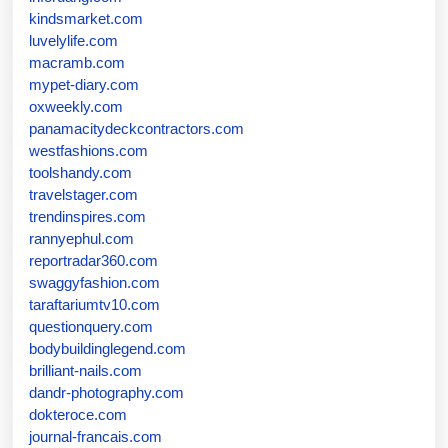
kindsmarket.com
luvelylife.com
macramb.com
mypet-diary.com
oxweekly.com
panamacitydeckcontractors.com
westfashions.com
toolshandy.com
travelstager.com
trendinspires.com
rannyephul.com
reportradar360.com
swaggyfashion.com
taraftariumtv10.com
questionquery.com
bodybuildinglegend.com
brilliant-nails.com
dandr-photography.com
dokteroce.com
journal-francais.com