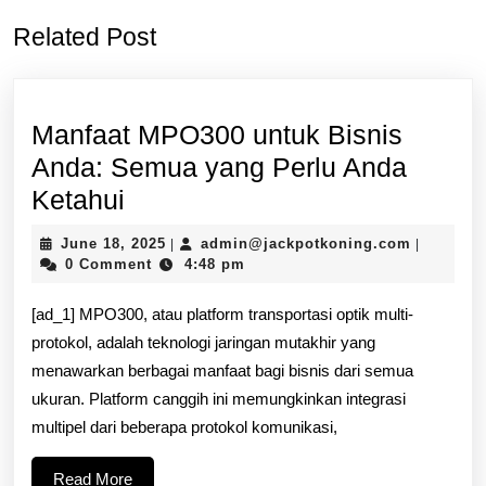
Previous
Next
Related Post
post:
post:
Manfaat MPO300 untuk Bisnis
Anda: Semua yang Perlu Anda
Manfaat
Ketahui
MPO300
June
admin@ja
June 18, 2025
admin@jackpotkoning.com
|
|
untuk
18,
0 Comment
4:48 pm
2025
Bisnis
[ad_1] MPO300, atau platform transportasi optik multi-
Anda:
protokol, adalah teknologi jaringan mutakhir yang
Semua
menawarkan berbagai manfaat bagi bisnis dari semua
yang
ukuran. Platform canggih ini memungkinkan integrasi
Perlu
multipel dari beberapa protokol komunikasi,
Anda
Read
Read More