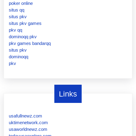
poker online
situs qq
situs pkv
situs pkv games
pkv qq
dominoqq pkv
pkv games bandarqq
situs pkv
dominoqq
pkv
Links
usafullnewz.com
uktimenetwork.com
usaworldnewz.com
todayusaexplore.com