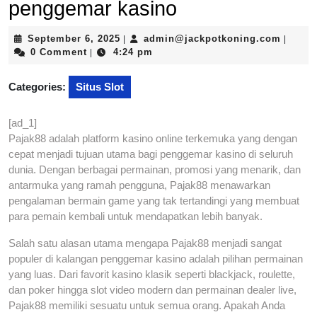
penggemar kasino
September
admin@
September 6, 2025
admin@jackpotkoning.com
|
|
6,
0 Comment
4:24 pm
|
2025
Categories:
Situs Slot
[ad_1]
Pajak88 adalah platform kasino online terkemuka yang dengan
cepat menjadi tujuan utama bagi penggemar kasino di seluruh
dunia. Dengan berbagai permainan, promosi yang menarik, dan
antarmuka yang ramah pengguna, Pajak88 menawarkan
pengalaman bermain game yang tak tertandingi yang membuat
para pemain kembali untuk mendapatkan lebih banyak.
Salah satu alasan utama mengapa Pajak88 menjadi sangat
populer di kalangan penggemar kasino adalah pilihan permainan
yang luas. Dari favorit kasino klasik seperti blackjack, roulette,
dan poker hingga slot video modern dan permainan dealer live,
Pajak88 memiliki sesuatu untuk semua orang. Apakah Anda