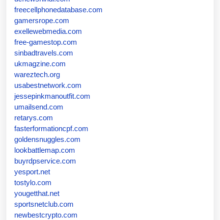
freecellphonedatabase.com
gamersrope.com
exellewebmedia.com
free-gamestop.com
sinbadtravels.com
ukmagzine.com
wareztech.org
usabestnetwork.com
jessepinkmanoutfit.com
umailsend.com
retarys.com
fasterformationcpf.com
goldensnuggles.com
lookbattlemap.com
buyrdpservice.com
yesport.net
tostylo.com
yougetthat.net
sportsnetclub.com
newbestcrypto.com