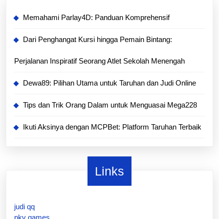
Memahami Parlay4D: Panduan Komprehensif
Dari Penghangat Kursi hingga Pemain Bintang:
Perjalanan Inspiratif Seorang Atlet Sekolah Menengah
Dewa89: Pilihan Utama untuk Taruhan dan Judi Online
Tips dan Trik Orang Dalam untuk Menguasai Mega228
Ikuti Aksinya dengan MCPBet: Platform Taruhan Terbaik
Links
judi qq
pkv games