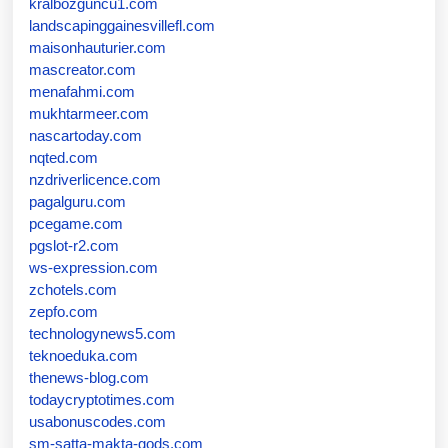
kralbozguncu1.com
landscapinggainesvillefl.com
maisonhauturier.com
mascreator.com
menafahmi.com
mukhtarmeer.com
nascartoday.com
nqted.com
nzdriverlicence.com
pagalguru.com
pcegame.com
pgslot-r2.com
ws-expression.com
zchotels.com
zepfo.com
technologynews5.com
teknoeduka.com
thenews-blog.com
todaycryptotimes.com
usabonuscodes.com
sm-satta-makta-gods.com