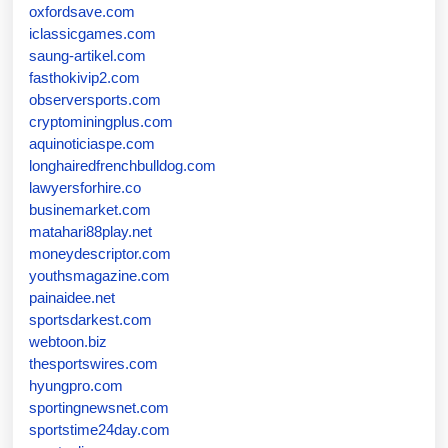
oxfordsave.com
iclassicgames.com
saung-artikel.com
fasthokivip2.com
observersports.com
cryptominingplus.com
aquinoticiaspe.com
longhairedfrenchbulldog.com
lawyersforhire.co
businemarket.com
matahari88play.net
moneydescriptor.com
youthsmagazine.com
painaidee.net
sportsdarkest.com
webtoon.biz
thesportswires.com
hyungpro.com
sportingnewsnet.com
sportstime24day.com