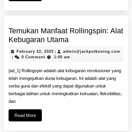
More
Temukan Manfaat Rollingspin: Alat
Temukan
Kebugaran Utama
Manfaat
February
February 22, 2025
admin@jackpotkoning.com
|
Rollingspin:
admin@jackpotkoning.com
22,
0 Comment
1:40 am
|
2025
Alat
[ad_1] Rollingspin adalah alat kebugaran revolusioner yang
Kebugaran
telah mengejutkan dunia kebugaran. Ini adalah alat yang
Utama
serba guna dan efektif yang dapat digunakan untuk
berbagai latihan untuk meningkatkan kekuatan, fleksibilitas,
dan
Read
Read More
More