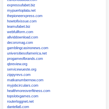
expressufabet.biz
mypuertoplata.net
thepioneerxpress.com
howtofixissue.com
teamufabet.biz
webfullform.com
allviddownload.com
decorsmag.com
gamblingcasinonews.com
universitiesofamerica.net
progameofbrands.com
qbreview.org
servicewueste.org
zippyrevs.com
matkanumbernow.com
myjobcirculars.com
healthmoreoverfitness.com
topslotxgames.com
routerloggnet.net
dantella6.com