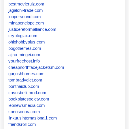
bestmovierulz.com
jagalchi-trade.com
loopersound.com
minapenelope.com
justicereformalliance.com
cryptoglax.com
ohiohobbyplus.com
bogothemes.com
ajino-mingei.com
yourfreehost.info
cheapnorthfacejacketsm.com
gurjoshhomes.com
tombradydiet.com
bonthaiclub.com
casusbelli-mod.com
bookplatesociety.com
lebnewsmedia.com
sonosonora.com
linkuusinternasional1.com
friendsroll.com