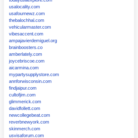
usalocality.com
usafournewz.com
thebalochhal.com
vehicularmaster.com
vibesaccent.com
ampajavierdemiguel.org
brainboosters.co
amberlately.com
joycebriscoe.com
aicarmina.com
mypartysupplystore.com
annforwisconsin.com
findjaipur.com
cultofjim.com
glimmerick.com
davidfollett.com
newcollegebeat.com
reverbnewyork.com
skinmerch.com
usvisaforum.com