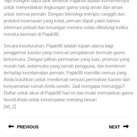
Tapi mungkin daya tarik terbesar Pajak88 adalah komitmennya
untuk menyediakan lingkungan game yang aman dan aman
untuk semua pemain. Dengan teknologi enkripsi canggih dan
protokol keamanan yang ketat, pemain dapat yakin bahwa
informasi pribadi dan keuangan mereka selalu dilindungi ketika
mereka bermain di Pajak88.
Secara keseluruhan, Pajak88 adalah tujuan utama bagi
penggemar kasino yang mencari pengalaman bermain game
terkemuka. Dengan pilihan permainan yang luas, promosi yang
murah hati, antarmuka yang ramah pengguna, dan komitmen
terhadap keselamatan pemain, Pajak88 memiliki semua yang
Anda butuhkan untuk menikmati sensasi permainan kasino dari
kenyamanan rumah Anda sendiri. Jadi mengapa menunggu?
Daftar untuk akun di Pajak88 hari ini dan mulai memainkan game
favorit Anda untuk kesempatan menang besar!
[ad_2]
Post
PREVIOUS
NEXT
navigation