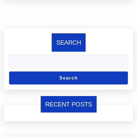
SEARCH
Search
RECENT POSTS