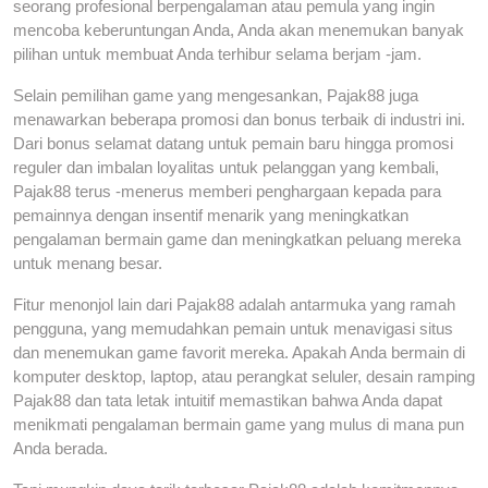
seorang profesional berpengalaman atau pemula yang ingin
mencoba keberuntungan Anda, Anda akan menemukan banyak
pilihan untuk membuat Anda terhibur selama berjam -jam.
Selain pemilihan game yang mengesankan, Pajak88 juga
menawarkan beberapa promosi dan bonus terbaik di industri ini.
Dari bonus selamat datang untuk pemain baru hingga promosi
reguler dan imbalan loyalitas untuk pelanggan yang kembali,
Pajak88 terus -menerus memberi penghargaan kepada para
pemainnya dengan insentif menarik yang meningkatkan
pengalaman bermain game dan meningkatkan peluang mereka
untuk menang besar.
Fitur menonjol lain dari Pajak88 adalah antarmuka yang ramah
pengguna, yang memudahkan pemain untuk menavigasi situs
dan menemukan game favorit mereka. Apakah Anda bermain di
komputer desktop, laptop, atau perangkat seluler, desain ramping
Pajak88 dan tata letak intuitif memastikan bahwa Anda dapat
menikmati pengalaman bermain game yang mulus di mana pun
Anda berada.