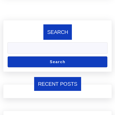
SEARCH
Search
RECENT POSTS