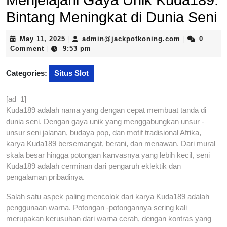
Menjelajahi Gaya Unik Kuda189:
Bintang Meningkat di Dunia Seni
May
admin@jackp
May 11, 2025
admin@jackpotkoning.com
0
|
|
11,
Comment
9:53 pm
|
2025
Categories:
Situs Slot
[ad_1]
Kuda189 adalah nama yang dengan cepat membuat tanda di
dunia seni. Dengan gaya unik yang menggabungkan unsur -
unsur seni jalanan, budaya pop, dan motif tradisional Afrika,
karya Kuda189 bersemangat, berani, dan menawan. Dari mural
skala besar hingga potongan kanvasnya yang lebih kecil, seni
Kuda189 adalah cerminan dari pengaruh eklektik dan
pengalaman pribadinya.
Salah satu aspek paling mencolok dari karya Kuda189 adalah
penggunaan warna. Potongan -potongannya sering kali
merupakan kerusuhan dari warna cerah, dengan kontras yang