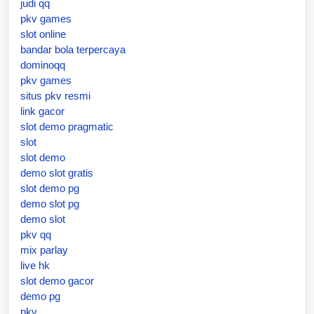
judi qq
pkv games
slot online
bandar bola terpercaya
dominoqq
pkv games
situs pkv resmi
link gacor
slot demo pragmatic
slot
slot demo
demo slot gratis
slot demo pg
demo slot pg
demo slot
pkv qq
mix parlay
live hk
slot demo gacor
demo pg
pkv