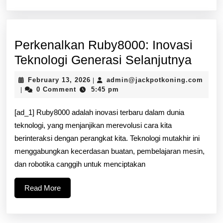
Perkenalkan Ruby8000: Inovasi
Perk
Teknologi Generasi Selanjutnya
Ruby
February
February 13, 2026
admin@jackpotkoning.com
|
Inova
admin@jackpotkoning.com
13,
0 Comment
5:45 pm
|
2026
Tekno
[ad_1] Ruby8000 adalah inovasi terbaru dalam dunia
Gener
teknologi, yang menjanjikan merevolusi cara kita
Selan
berinteraksi dengan perangkat kita. Teknologi mutakhir ini
menggabungkan kecerdasan buatan, pembelajaran mesin,
dan robotika canggih untuk menciptakan
Read
Read More
More