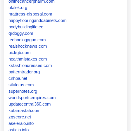
onlinecancerpharm.com
ufalek.org
mattress-disposal.com
happyflooringandcabinets.com
bodybuildinglife.co
qrdoggy.com
technologygud.com
realshocknews.com
pickgb.com
healthmistakes.com
ksfashiondresses.com
patterntrader.org
cnhpa.net
sitalotus.com
supernotes.org
worldsportsempires.com
updatecentral360.com
katamastah.com
zqscore.net
aseleraio.info
asticio.info