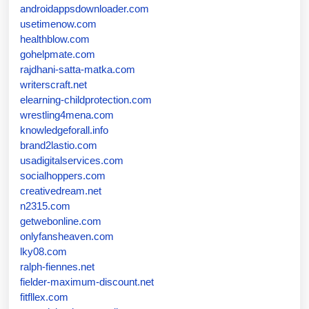
androidappsdownloader.com
usetimenow.com
healthblow.com
gohelpmate.com
rajdhani-satta-matka.com
writerscraft.net
elearning-childprotection.com
wrestling4mena.com
knowledgeforall.info
brand2lastio.com
usadigitalservices.com
socialhoppers.com
creativedream.net
n2315.com
getwebonline.com
onlyfansheaven.com
lky08.com
ralph-fiennes.net
fielder-maximum-discount.net
fitfllex.com