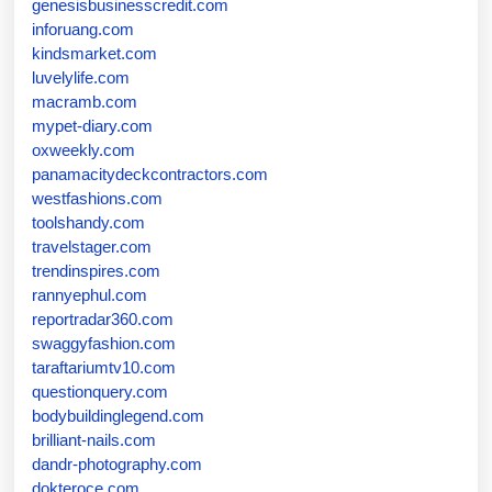
genesisbusinesscredit.com
inforuang.com
kindsmarket.com
luvelylife.com
macramb.com
mypet-diary.com
oxweekly.com
panamacitydeckcontractors.com
westfashions.com
toolshandy.com
travelstager.com
trendinspires.com
rannyephul.com
reportradar360.com
swaggyfashion.com
taraftariumtv10.com
questionquery.com
bodybuildinglegend.com
brilliant-nails.com
dandr-photography.com
dokteroce.com