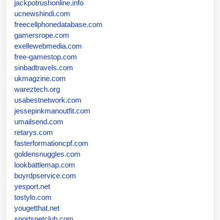
jackpotrushonline.info
ucnewshindi.com
freecellphonedatabase.com
gamersrope.com
exellewebmedia.com
free-gamestop.com
sinbadtravels.com
ukmagzine.com
wareztech.org
usabestnetwork.com
jessepinkmanoutfit.com
umailsend.com
retarys.com
fasterformationcpf.com
goldensnuggles.com
lookbattlemap.com
buyrdpservice.com
yesport.net
tostylo.com
yougetthat.net
sportsnetclub.com