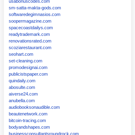
usabonuscodes.com
sm-satta-makta-gods.com
softwaredegimnasios.com
soopermagazine.com
spacecoastdailys.com
readytrademark.com
renovationsrated.com
scoziarestaurant.com
seohart.com
set-cleaning.com
promodesignai.com
publicistspaper.com
quindaily.com
abosulte.com
aiverse24.com
anubella.com
audiobooksonaudible.com
beautenetwork.com
bitcoin-tracing.com
bodyandshapes.com
businessconsultantsroundrock.com