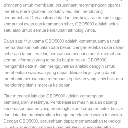
dirancang untuk membantu perusahaan merampingkan operasi
mereka, meningkatkan produktivitas, dan mendorong
pertumbuhan. Dari analisis data dan pembelajaran mesin hingga
komputasi awan dan keamanan siber, GBO5000 adalah solusi
satu atap untuk semua kebutuhan teknologi Anda.
Salah satu fitur utama GBO5000 adalah kemampuannya untuk
memanfaatkan kekuatan data besar. Dengan ledakan data dalam
beberapa tahun terakhir, perusahaan berjuang untuk memahami
semua informasi yang tersedia bagi mereka. GBO5000
mengambil data ini dan menggunakan analitik canggih untuk
memberikan wawasan yang dapat ditindaklanjuti yang dapat
membantu perusahaan membuat keputusan yang lebih baik dan
mendorong bisnis mereka ke depan.
Fitur menonjol lain dari GBO5000 adalah kemampuan
pembelajaran mesinnya. Pembelajaran mesin adalah cabang
kecerdasan buatan yang memungkinkan komputer untuk belajar
dari data dan meningkatkan kinerja mereka dari waktu ke waktu.
Dengan GBO5000, perusahaan dapat memanfaatkan teknologi
ini untuk mengotomatisasi tugas berulang, mengoptimalkan