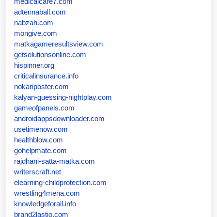
medicalcare7.com
adtennaball.com
nabzah.com
mongive.com
matkagameresultsview.com
getsolutionsonline.com
hispinner.org
criticalinsurance.info
nokariposter.com
kalyan-guessing-nightplay.com
gameofpanels.com
androidappsdownloader.com
usetimenow.com
healthblow.com
gohelpmate.com
rajdhani-satta-matka.com
writerscraft.net
elearning-childprotection.com
wrestling4mena.com
knowledgeforall.info
brand2lastio.com