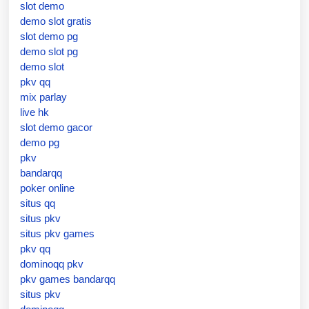
slot demo
demo slot gratis
slot demo pg
demo slot pg
demo slot
pkv qq
mix parlay
live hk
slot demo gacor
demo pg
pkv
bandarqq
poker online
situs qq
situs pkv
situs pkv games
pkv qq
dominoqq pkv
pkv games bandarqq
situs pkv