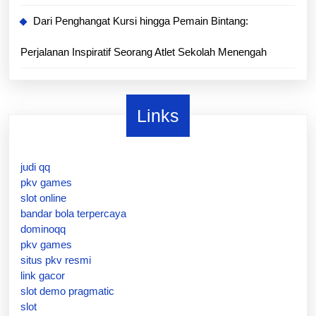
Dari Penghangat Kursi hingga Pemain Bintang:
Perjalanan Inspiratif Seorang Atlet Sekolah Menengah
Links
judi qq
pkv games
slot online
bandar bola terpercaya
dominoqq
pkv games
situs pkv resmi
link gacor
slot demo pragmatic
slot