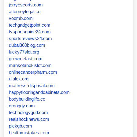
jerryescorts.com
attorneylegal.co
voomb.com
techgadgetpoint.com
tvsportsguide24.com
sportsreviews24.com
dubai360blog.com
lucky77slot.org
growmefast.com
mahkotahokislot.com
onlinecancerpharm.com
ufalek.org
mattress-disposal.com
happyflooringandcabinets.com
bodybuildinglife.co
qrdoggy.com
technologygud.com
realshocknews.com
pickgb.com
healthmistakes.com