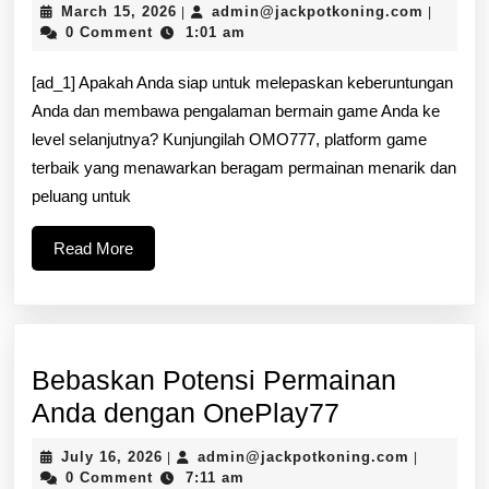
March
admin@j
March 15, 2026
admin@jackpotkoning.com
|
|
Anda
15,
0 Comment
1:01 am
2026
dengan
[ad_1] Apakah Anda siap untuk melepaskan keberuntungan
OMO777:
Anda dan membawa pengalaman bermain game Anda ke
Pengalaman
level selanjutnya? Kunjungilah OMO777, platform game
Gaming
terbaik yang menawarkan beragam permainan menarik dan
Terbaik
peluang untuk
Read
Read More
More
Bebaskan Potensi Permainan
Bebaskan
Anda dengan OnePlay77
Potensi
July
admin@ja
July 16, 2026
admin@jackpotkoning.com
|
|
Permainan
16,
0 Comment
7:11 am