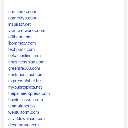
uae-times.com
gamerifys.com
inspiratif.net
vsmsnetworks.com
offthem.com
ibommatv.com
techporfit.com
bekasionline.com
nbusinessplan.com
greenlife360.com
cantshoutitout.com
expressufabet.biz
mypuertoplata.net
thepioneerxpress.com
howtofixissue.com
teamufabet.biz
webfullform.com
allviddownload.com
decorsmag.com