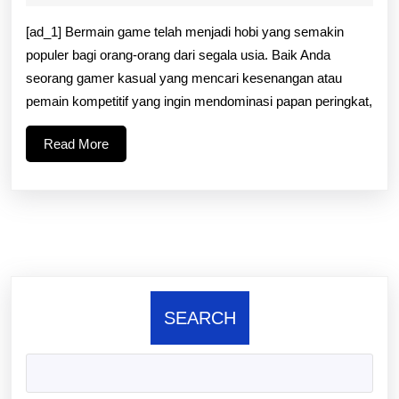
2026
Anda
[ad_1] Bermain game telah menjadi hobi yang semakin
dengan
populer bagi orang-orang dari segala usia. Baik Anda
OnePlay77
seorang gamer kasual yang mencari kesenangan atau
pemain kompetitif yang ingin mendominasi papan peringkat,
Read
Read More
More
SEARCH