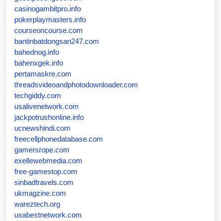
casinogambitpro.info
pokerplaymasters.info
courseoncourse.com
bantinbatdongsan247.com
bahednog.info
bahenxgek.info
pertamaskre.com
threadsvideoandphotodownloader.com
techgiddy.com
usalivenetwork.com
jackpotrushonline.info
ucnewshindi.com
freecellphonedatabase.com
gamersrope.com
exellewebmedia.com
free-gamestop.com
sinbadtravels.com
ukmagzine.com
wareztech.org
usabestnetwork.com