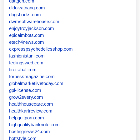
dattgen.com
didoivatnang.com
dogsbarks.com
dwmsoftwarehouse.com
enjoytroyjackson.com
epicaimbots.com
etech4news.com
expresspsychedelicsshop.com
fashionistani.com
feelingswed.com
firecabal.com
forbessmagazine.com
globalmarketlivetoday.com
gpl-license.com
grow2every.com
healthhousecare.com
healthkartreview.com
helpquitporn.com
highqualitybanknote.com
hostingnews24.com
hottstyle.com