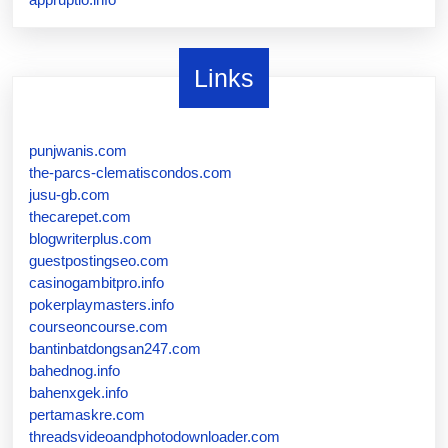
Links
punjwanis.com
the-parcs-clematiscondos.com
jusu-gb.com
thecarepet.com
blogwriterplus.com
guestpostingseo.com
casinogambitpro.info
pokerplaymasters.info
courseoncourse.com
bantinbatdongsan247.com
bahednog.info
bahenxgek.info
pertamaskre.com
threadsvideoandphotodownloader.com