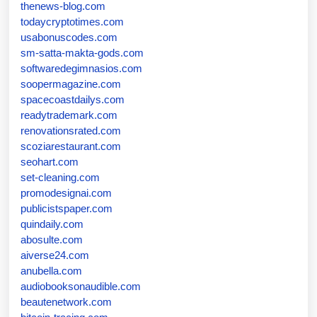
thenews-blog.com
todaycryptotimes.com
usabonuscodes.com
sm-satta-makta-gods.com
softwaredegimnasios.com
soopermagazine.com
spacecoastdailys.com
readytrademark.com
renovationsrated.com
scoziarestaurant.com
seohart.com
set-cleaning.com
promodesignai.com
publicistspaper.com
quindaily.com
abosulte.com
aiverse24.com
anubella.com
audiobooksonaudible.com
beautenetwork.com