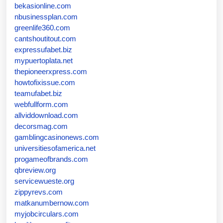
bekasionline.com
nbusinessplan.com
greenlife360.com
cantshoutitout.com
expressufabet.biz
mypuertoplata.net
thepioneerxpress.com
howtofixissue.com
teamufabet.biz
webfullform.com
allviddownload.com
decorsmag.com
gamblingcasinonews.com
universitiesofamerica.net
progameofbrands.com
qbreview.org
servicewueste.org
zippyrevs.com
matkanumbernow.com
myjobcirculars.com