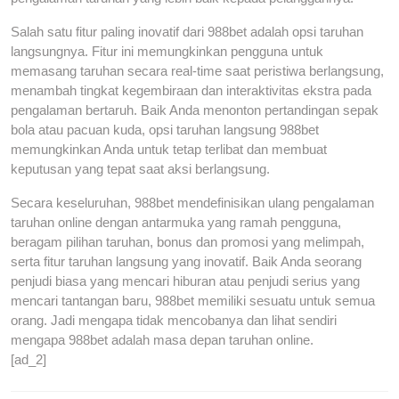
Salah satu fitur paling inovatif dari 988bet adalah opsi taruhan
langsungnya. Fitur ini memungkinkan pengguna untuk
memasang taruhan secara real-time saat peristiwa berlangsung,
menambah tingkat kegembiraan dan interaktivitas ekstra pada
pengalaman bertaruh. Baik Anda menonton pertandingan sepak
bola atau pacuan kuda, opsi taruhan langsung 988bet
memungkinkan Anda untuk tetap terlibat dan membuat
keputusan yang tepat saat aksi berlangsung.
Secara keseluruhan, 988bet mendefinisikan ulang pengalaman
taruhan online dengan antarmuka yang ramah pengguna,
beragam pilihan taruhan, bonus dan promosi yang melimpah,
serta fitur taruhan langsung yang inovatif. Baik Anda seorang
penjudi biasa yang mencari hiburan atau penjudi serius yang
mencari tantangan baru, 988bet memiliki sesuatu untuk semua
orang. Jadi mengapa tidak mencobanya dan lihat sendiri
mengapa 988bet adalah masa depan taruhan online.
[ad_2]