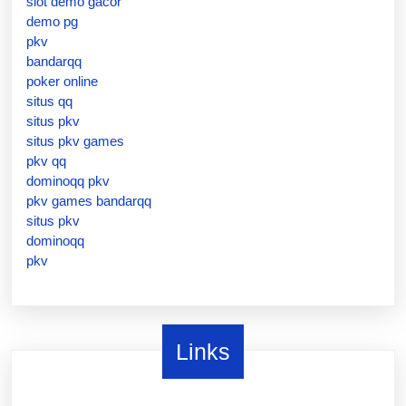
slot demo gacor
demo pg
pkv
bandarqq
poker online
situs qq
situs pkv
situs pkv games
pkv qq
dominoqq pkv
pkv games bandarqq
situs pkv
dominoqq
pkv
Links