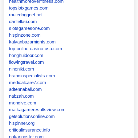
healthmoreoverfitness.com
topslotxgames.com
routerloggnet.net
dantella6.com
slotsgamesone.com
hispinzone.com
kalyanbazarnights.com
top-online-casino-usa.com
honghuidoor.com
flowingtravel.com
nineniki.com
brandiospecialists.com
medicalcare7.com
adtennaball.com
nabzah.com
mongive.com
matkagameresultsview.com
getsolutionsonline.com
hispinner.org
criticalinsurance.info
nokariposter.com