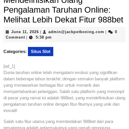
Mendefinisikan Ulang
Pengalaman Taruhan Online:
Melihat Lebih Dekat Fitur 988bet
June
admin@jack
June 11, 2026
admin@jackpotkoning.com
0
|
|
11,
Comment
5:38 pm
|
2026
Categories:
Situs Slot
[ad_1]
Dunia taruhan online telah mengalami evolusi yang signifikan
dalam beberapa tahun terakhir, dengan semakin banyak platform
yang menawarkan berbagai fitur untuk menarik dan
mempertahankan pelanggan. Salah satu platform yang menonjol
di pasar yang ramai ini adalah 988bet, yang mendefinisikan ulang
pengalaman taruhan online dengan fitur-fiturnya yang unik dan
inovatif.
Salah satu fitur utama yang membedakan 988bet dari para
pesaingnya adalah antarmukanya yang ramah pengguna.