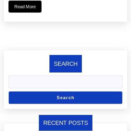
Read
Read More
More
SEARCH
Search
RECENT POSTS