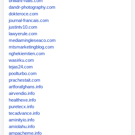
brilliant-nails.com
dandr-photography.com
dokteroce.com
journal-francais.com
justintv10.com
lawyerule.com
mediamingleseaco.com
mtsmarketingblog.com
nghekiemtien.com
wasirku.com
tejas24.com
poolturbo.com
prachestait.com
artforafghans.info
airvendio.info
healthexe.info
puretecx.info
tecadvance.info
aminityio.info
amiolahu.info
ampacheme.info