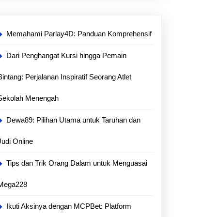
Memahami Parlay4D: Panduan Komprehensif
Dari Penghangat Kursi hingga Pemain
Bintang: Perjalanan Inspiratif Seorang Atlet
Sekolah Menengah
Dewa89: Pilihan Utama untuk Taruhan dan
Judi Online
Tips dan Trik Orang Dalam untuk Menguasai
Mega228
Ikuti Aksinya dengan MCPBet: Platform