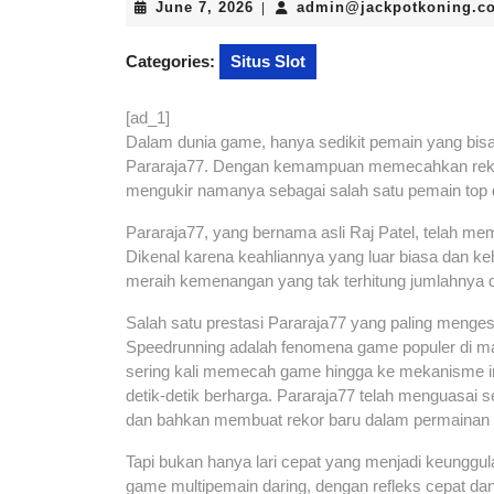
June
June 7, 2026
admin@jackpotkoning.c
|
7,
2026
Categories:
Situs Slot
[ad_1]
Dalam dunia game, hanya sedikit pemain yang bisa 
Pararaja77. Dengan kemampuan memecahkan rekor 
mengukir namanya sebagai salah satu pemain top 
Pararaja77, yang bernama asli Raj Patel, telah m
Dikenal karena keahliannya yang luar biasa dan ke
meraih kemenangan yang tak terhitung jumlahnya d
Salah satu prestasi Pararaja77 yang paling meng
Speedrunning adalah fenomena game populer di 
sering kali memecah game hingga ke mekanisme i
detik-detik berharga. Pararaja77 telah menguasai s
dan bahkan membuat rekor baru dalam permainan ya
Tapi bukan hanya lari cepat yang menjadi keunggu
game multipemain daring, dengan refleks cepat d