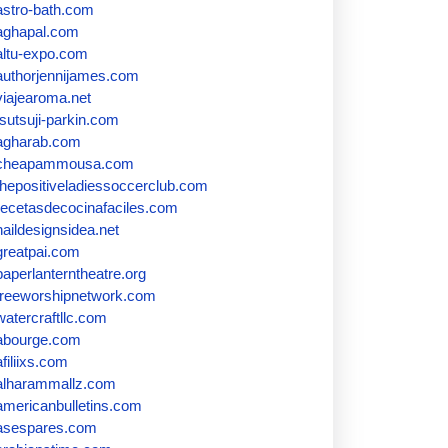
astro-bath.com
aghapal.com
altu-expo.com
authorjennijames.com
viajearoma.net
tsutsuji-parkin.com
agharab.com
cheapammousa.com
thepositiveladiessoccerclub.com
recetasdecocinafaciles.com
naildesignsidea.net
greatpai.com
paperlanterntheatre.org
freeworshipnetwork.com
watercraftllc.com
abourge.com
afiliixs.com
alharammallz.com
americanbulletins.com
asespares.com