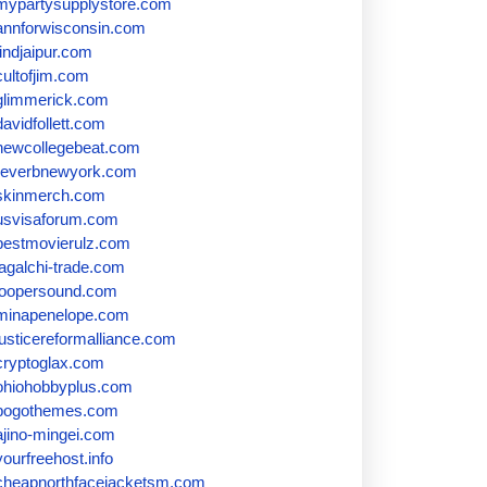
mypartysupplystore.com
annforwisconsin.com
findjaipur.com
cultofjim.com
glimmerick.com
davidfollett.com
newcollegebeat.com
reverbnewyork.com
skinmerch.com
usvisaforum.com
bestmovierulz.com
jagalchi-trade.com
loopersound.com
minapenelope.com
justicereformalliance.com
cryptoglax.com
ohiohobbyplus.com
bogothemes.com
ajino-mingei.com
yourfreehost.info
cheapnorthfacejacketsm.com