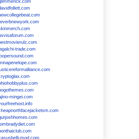
glimmerick.com
davidfollett.com
newcollegebeat.com
reverbnewyork.com
skinmerch.com
usvisaforum.com
bestmovierulz.com
jagalchi-trade.com
loopersound.com
minapenelope.com
justicereformalliance.com
cryptoglax.com
ohiohobbyplus.com
bogothemes.com
ajino-mingei.com
yourfreehost.info
cheapnorthfacejacketsm.com
gurjoshhomes.com
tombradydiet.com
bonthaiclub.com
casusbelli-mod.com