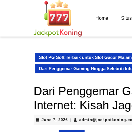
Skip
to
content
Home
Situs
Skip
to
content
Slot PG Soft Terbaik untuk Slot Gacor Malam
Dari Penggemar Gaming Hingga Selebriti Int
Dari Penggemar Ga
Internet: Kisah Ja
June
June 7, 2026
admin@jackpotkoning.c
|
7,
2026