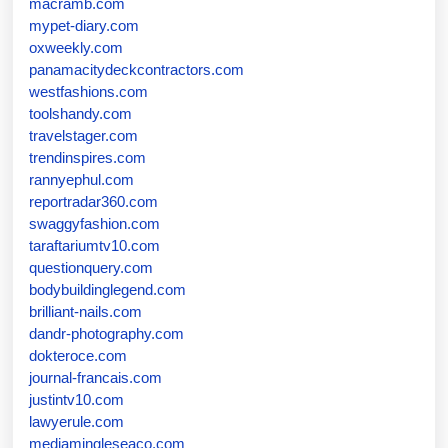
macramb.com
mypet-diary.com
oxweekly.com
panamacitydeckcontractors.com
westfashions.com
toolshandy.com
travelstager.com
trendinspires.com
rannyephul.com
reportradar360.com
swaggyfashion.com
taraftariumtv10.com
questionquery.com
bodybuildinglegend.com
brilliant-nails.com
dandr-photography.com
dokteroce.com
journal-francais.com
justintv10.com
lawyerule.com
mediamingleseaco.com