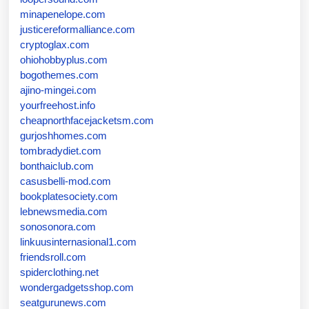
minapenelope.com
justicereformalliance.com
cryptoglax.com
ohiohobbyplus.com
bogothemes.com
ajino-mingei.com
yourfreehost.info
cheapnorthfacejacketsm.com
gurjoshhomes.com
tombradydiet.com
bonthaiclub.com
casusbelli-mod.com
bookplatesociety.com
lebnewsmedia.com
sonosonora.com
linkuusinternasional1.com
friendsroll.com
spiderclothing.net
wondergadgetsshop.com
seatgurunews.com