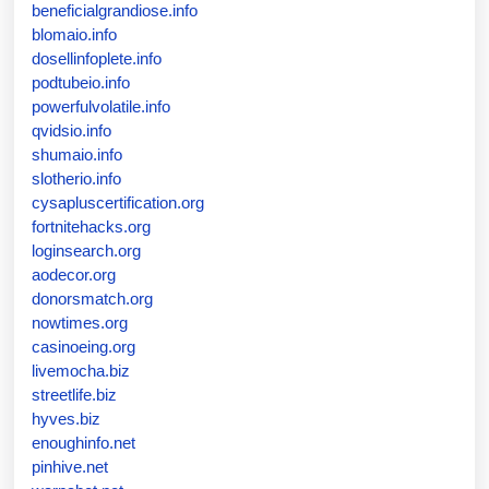
beneficialgrandiose.info
blomaio.info
dosellinfoplete.info
podtubeio.info
powerfulvolatile.info
qvidsio.info
shumaio.info
slotherio.info
cysapluscertification.org
fortnitehacks.org
loginsearch.org
aodecor.org
donorsmatch.org
nowtimes.org
casinoeing.org
livemocha.biz
streetlife.biz
hyves.biz
enoughinfo.net
pinhive.net