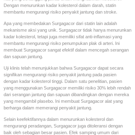
Dengan menurunkan kadar kolesterol dalam darah, statin
membantu mengurangi risiko penyakit jantung dan stroke.
Apa yang membedakan Surgagacor dari statin lain adalah
mekanisme aksi yang unik. Surgagacor tidak hanya menurunkan
kadar kolesterol, tetapi juga memiliki sifat anti-inflamasi yang
membantu mengurangi risiko penumpukan plak di arteri. Ini
membuat Surgagacor sangat efektif dalam mencegah serangan
dan sapuan jantung.
Uji klinis telah menunjukkan bahwa Surgagacor dapat secara
signifikan mengurangi risiko penyakit jantung pada pasien
dengan kadar kolesterol tinggi. Dalam satu penelitian, pasien
yang menggunakan Surgagacor memiliki risiko 30% lebih rendah
dari serangan jantung dan sapuan dibandingkan dengan mereka
yang mengambil plasebo. Ini membuat Surgagacor alat yang
berharga dalam memerangi penyakit jantung.
Selain keefektifannya dalam menurunkan kolesterol dan
mengurangi peradangan, Surgagacor juga ditoleransi dengan
baik oleh sebagian besar pasien. Efek samping umum dari