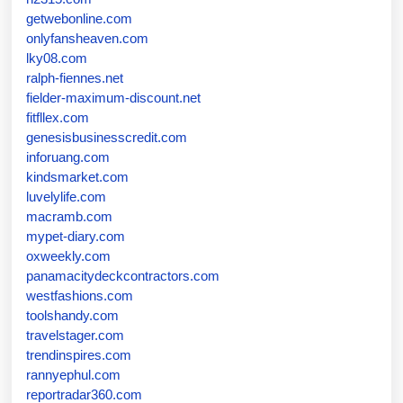
getwebonline.com
onlyfansheaven.com
lky08.com
ralph-fiennes.net
fielder-maximum-discount.net
fitfllex.com
genesisbusinesscredit.com
inforuang.com
kindsmarket.com
luvelylife.com
macramb.com
mypet-diary.com
oxweekly.com
panamacitydeckcontractors.com
westfashions.com
toolshandy.com
travelstager.com
trendinspires.com
rannyephul.com
reportradar360.com