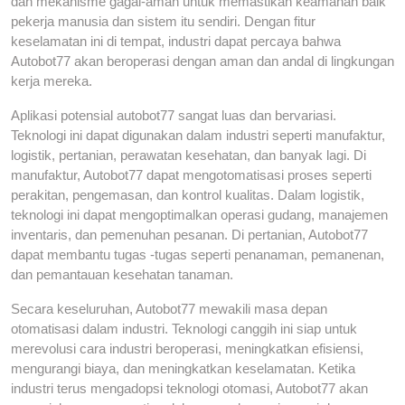
dan mekanisme gagal-aman untuk memastikan keamanan baik
pekerja manusia dan sistem itu sendiri. Dengan fitur
keselamatan ini di tempat, industri dapat percaya bahwa
Autobot77 akan beroperasi dengan aman dan andal di lingkungan
kerja mereka.
Aplikasi potensial autobot77 sangat luas dan bervariasi.
Teknologi ini dapat digunakan dalam industri seperti manufaktur,
logistik, pertanian, perawatan kesehatan, dan banyak lagi. Di
manufaktur, Autobot77 dapat mengotomatisasi proses seperti
perakitan, pengemasan, dan kontrol kualitas. Dalam logistik,
teknologi ini dapat mengoptimalkan operasi gudang, manajemen
inventaris, dan pemenuhan pesanan. Di pertanian, Autobot77
dapat membantu tugas -tugas seperti penanaman, pemanenan,
dan pemantauan kesehatan tanaman.
Secara keseluruhan, Autobot77 mewakili masa depan
otomatisasi dalam industri. Teknologi canggih ini siap untuk
merevolusi cara industri beroperasi, meningkatkan efisiensi,
mengurangi biaya, dan meningkatkan keselamatan. Ketika
industri terus mengadopsi teknologi otomasi, Autobot77 akan