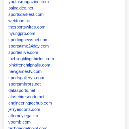
youthsmagazine.com
painaidee.net
sportsdarkest.com
webtoon.biz
thesportswires.com
hyungpro.com
sportingnewsnet.com
sportstime24day.com
sporteslive.com
theblingblingshields.com
pinkfrenchtipnails.com
newgamestv.com
sportsgallerys.com
sportsmirrors.net
datasports.net
atasehirescortu.net
engineeringtechub.com
jerryescorts.com
attorneylegal.co
voomb.com
techgadgetpoint.com