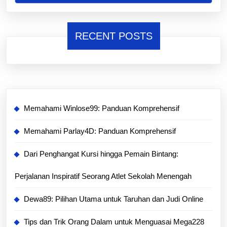
RECENT POSTS
Memahami Winlose99: Panduan Komprehensif
Memahami Parlay4D: Panduan Komprehensif
Dari Penghangat Kursi hingga Pemain Bintang:
Perjalanan Inspiratif Seorang Atlet Sekolah Menengah
Dewa89: Pilihan Utama untuk Taruhan dan Judi Online
Tips dan Trik Orang Dalam untuk Menguasai Mega228