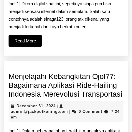
ke
[ad_1] Di era digital saat ini, sepertinya siapa pun bisa
Sensasi
menjadi sensasi internet dalam semalam. Salah satu
Internet
contohnya adalah sinaga123, orang tak dikenal yang
menjadi terkenal dan kaya berkat konten
Read
Read More
More
Menjelajahi Kebangkitan Ojol77:
Bagaimana Aplikasi Ride-Hailing
Me
Indonesia Merevolusi Transportasi
Ke
December
December 31, 2024
|
Oj
31,
admin@jackpotkoning.com
admin@jackpotkoning.com
0 Comment
7:24
|
2024
am
Ba
Apl
[ad_1] Dalam beberapa tahun terakhir, munculnya aplikasi