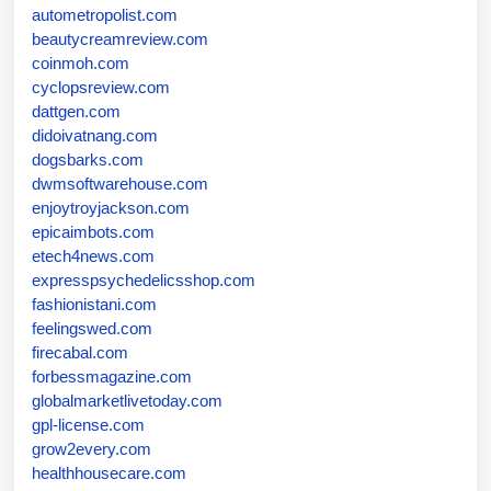
autometropolist.com
beautycreamreview.com
coinmoh.com
cyclopsreview.com
dattgen.com
didoivatnang.com
dogsbarks.com
dwmsoftwarehouse.com
enjoytroyjackson.com
epicaimbots.com
etech4news.com
expresspsychedelicsshop.com
fashionistani.com
feelingswed.com
firecabal.com
forbessmagazine.com
globalmarketlivetoday.com
gpl-license.com
grow2every.com
healthhousecare.com