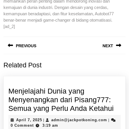
memainkan peran penting dalam mendorong inovasi dan
kemajuan di dunia industri. Dengan desain yang cerdas,
kemampuan beradaptasi, dan fitur keselamatan, Autobot77
benar-benar menjadi game-changer di bidang otomatisasi.
[ad_2]
Post
PREVIOUS
NEXT
navigation
Previous
Next
Related Post
post:
post:
Menjelajahi Dunia yang
Menyenangkan dari Pisang777:
Menj
Semua yang Perlu Anda Ketahui
Duni
April
admin@jac
April 7, 2025
admin@jackpotkoning.com
|
|
yan
7,
0 Comment
3:19 am