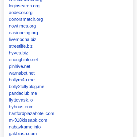
loginsearch.org
aodecor.org
donorsmatch.org
nowtimes.org
casinoeing.org
livemocha.biz
streetlife.biz
hyves.biz
enoughinfo.net
pinhive.net
warnabet.net
bollym4u.me
bolly2tollyblog.me
pandaclub.me
flyttevask.io
byhous.com
hartfordplazahotel.com
m-918kissapk.com
nabavkame.info
gakbiasa.com