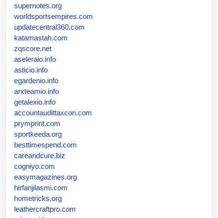
supernotes.org
worldsportsempires.com
updatecentral360.com
katamastah.com
zqscore.net
aseleraio.info
asticio.info
egardenio.info
arxteamio.info
getalexio.info
accountaudittaxcon.com
prymprint.com
sportkeeda.org
besttimespend.com
careandcure.biz
cogniyo.com
easymagazines.org
hirfanjilasmi.com
hometricks.org
leathercraftpro.com