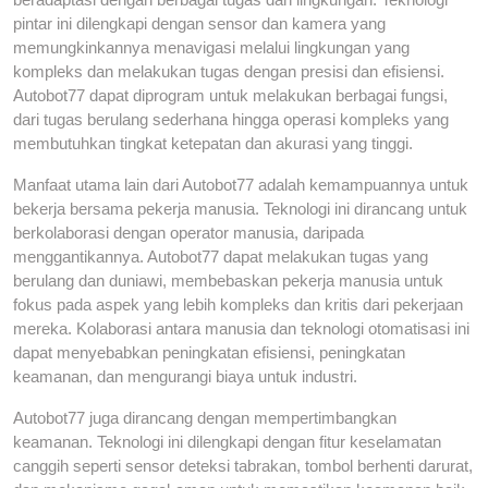
pintar ini dilengkapi dengan sensor dan kamera yang
memungkinkannya menavigasi melalui lingkungan yang
kompleks dan melakukan tugas dengan presisi dan efisiensi.
Autobot77 dapat diprogram untuk melakukan berbagai fungsi,
dari tugas berulang sederhana hingga operasi kompleks yang
membutuhkan tingkat ketepatan dan akurasi yang tinggi.
Manfaat utama lain dari Autobot77 adalah kemampuannya untuk
bekerja bersama pekerja manusia. Teknologi ini dirancang untuk
berkolaborasi dengan operator manusia, daripada
menggantikannya. Autobot77 dapat melakukan tugas yang
berulang dan duniawi, membebaskan pekerja manusia untuk
fokus pada aspek yang lebih kompleks dan kritis dari pekerjaan
mereka. Kolaborasi antara manusia dan teknologi otomatisasi ini
dapat menyebabkan peningkatan efisiensi, peningkatan
keamanan, dan mengurangi biaya untuk industri.
Autobot77 juga dirancang dengan mempertimbangkan
keamanan. Teknologi ini dilengkapi dengan fitur keselamatan
canggih seperti sensor deteksi tabrakan, tombol berhenti darurat,