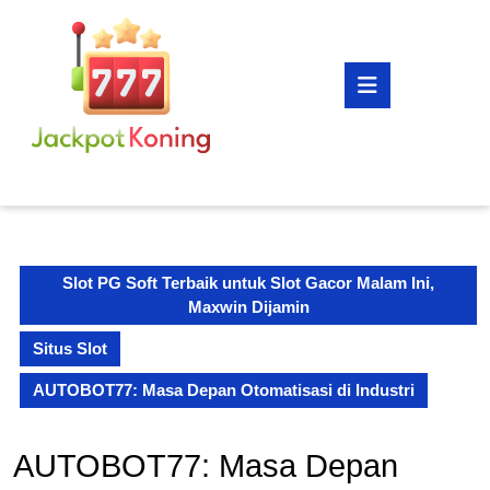
Skip
to
content
Open
Skip
Button
to
content
Slot PG Soft Terbaik untuk Slot Gacor Malam Ini,
Maxwin Dijamin
Situs Slot
AUTOBOT77: Masa Depan Otomatisasi di Industri
AUTOBOT77: Masa Depan