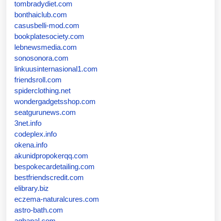
tombradydiet.com
bonthaiclub.com
casusbelli-mod.com
bookplatesociety.com
lebnewsmedia.com
sonosonora.com
linkuusinternasional1.com
friendsroll.com
spiderclothing.net
wondergadgetsshop.com
seatgurunews.com
3net.info
codeplex.info
okena.info
akunidpropokerqq.com
bespokecardetailing.com
bestfriendscredit.com
elibrary.biz
eczema-naturalcures.com
astro-bath.com
aghapal.com