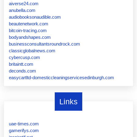
aiverse24.com
anubella.com
audiobooksonaudible.com
beautenetwork.com
bitcoin-tracing.com
bodyandshapes.com
businessconsultantsroundrock.com
classicglobalnews.com
cybercusp.com
britaintt.com
deconds.com
easycartltd-domesticcleaningservicesedinburgh.com
Links
uae-times.com
gamerifys.com