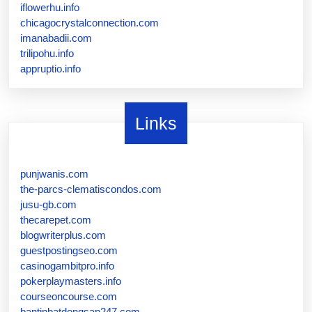
iflowerhu.info
chicagocrystalconnection.com
imanabadii.com
trilipohu.info
appruptio.info
Links
punjwanis.com
the-parcs-clematiscondos.com
jusu-gb.com
thecarepet.com
blogwriterplus.com
guestpostingseo.com
casinogambitpro.info
pokerplaymasters.info
courseoncourse.com
bantinbatdongsan247.com