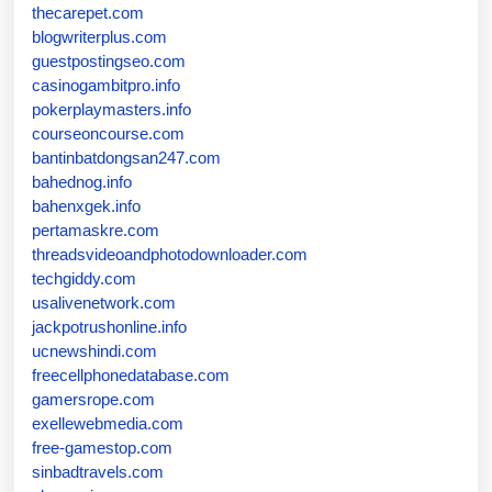
thecarepet.com
blogwriterplus.com
guestpostingseo.com
casinogambitpro.info
pokerplaymasters.info
courseoncourse.com
bantinbatdongsan247.com
bahednog.info
bahenxgek.info
pertamaskre.com
threadsvideoandphotodownloader.com
techgiddy.com
usalivenetwork.com
jackpotrushonline.info
ucnewshindi.com
freecellphonedatabase.com
gamersrope.com
exellewebmedia.com
free-gamestop.com
sinbadtravels.com