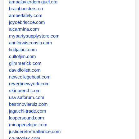
ampajavierdemiguel.org
brainboosters.co
amberlately.com
joycebriscoe.com
aicarmina.com
mypartysupplystore.com
annforwisconsin.com
findjaipur.com
cultofjim.com
glimmerick.com
davidfollett.com
newcollegebeat.com
reverbnewyork.com
skinmerch.com
usvisaforum.com
bestmovierulz.com
jagalchi-trade.com
loopersound.com
minapenelope.com
justicereformalliance.com
cryptoglax.com