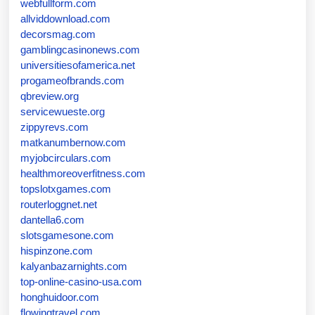
webfullform.com
allviddownload.com
decorsmag.com
gamblingcasinonews.com
universitiesofamerica.net
progameofbrands.com
qbreview.org
servicewueste.org
zippyrevs.com
matkanumbernow.com
myjobcirculars.com
healthmoreoverfitness.com
topslotxgames.com
routerloggnet.net
dantella6.com
slotsgamesone.com
hispinzone.com
kalyanbazarnights.com
top-online-casino-usa.com
honghuidoor.com
flowingtravel.com