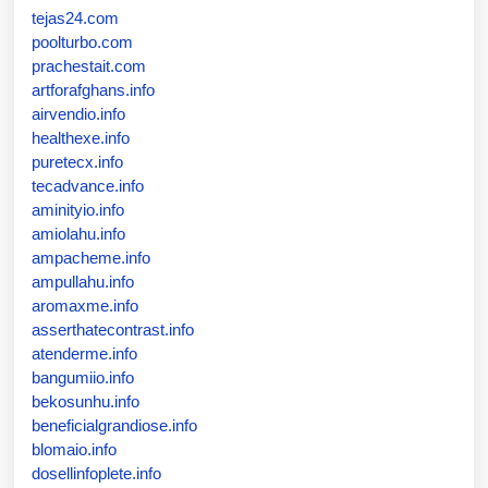
tejas24.com
poolturbo.com
prachestait.com
artforafghans.info
airvendio.info
healthexe.info
puretecx.info
tecadvance.info
aminityio.info
amiolahu.info
ampacheme.info
ampullahu.info
aromaxme.info
asserthatecontrast.info
atenderme.info
bangumiio.info
bekosunhu.info
beneficialgrandiose.info
blomaio.info
dosellinfoplete.info