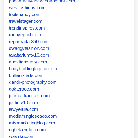
panamacitydeckcontractors.com
westfashions.com
toolshandy.com
travelstager.com
trendinspires.com
rannyephul.com
reportradar360.com
swaggyfashion.com
taraftariumtv10.com
questionquery.com
bodybuildinglegend.com
brilliant-nails.com
dandr-photography.com
dokteroce.com
journal-francais.com
justintv10.com
lawyerule.com
mediamingleseaco.com
mtsmarketingblog.com
nghekiemtien.com
wasirku.com