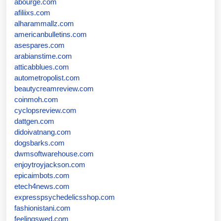
abourge.com
afiliixs.com
alharammallz.com
americanbulletins.com
asespares.com
arabianstime.com
atticabblues.com
autometropolist.com
beautycreamreview.com
coinmoh.com
cyclopsreview.com
dattgen.com
didoivatnang.com
dogsbarks.com
dwmsoftwarehouse.com
enjoytroyjackson.com
epicaimbots.com
etech4news.com
expresspsychedelicsshop.com
fashionistani.com
feelingswed.com