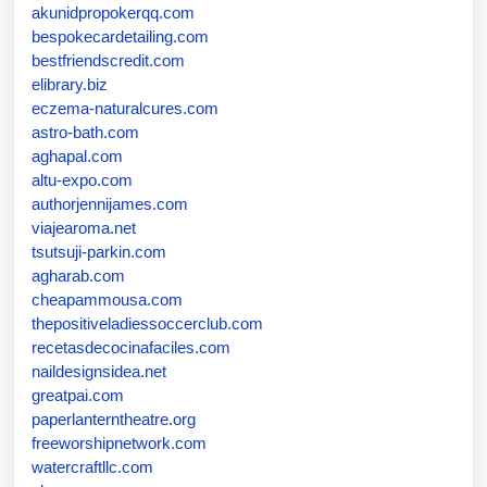
akunidpropokerqq.com
bespokecardetailing.com
bestfriendscredit.com
elibrary.biz
eczema-naturalcures.com
astro-bath.com
aghapal.com
altu-expo.com
authorjennijames.com
viajearoma.net
tsutsuji-parkin.com
agharab.com
cheapammousa.com
thepositiveladiessoccerclub.com
recetasdecocinafaciles.com
naildesignsidea.net
greatpai.com
paperlanterntheatre.org
freeworshipnetwork.com
watercraftllc.com