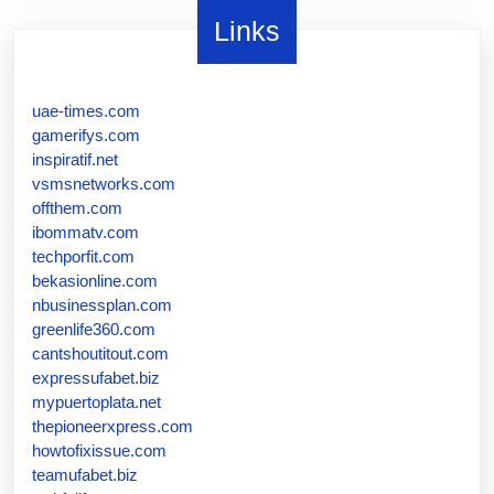
Links
uae-times.com
gamerifys.com
inspiratif.net
vsmsnetworks.com
offthem.com
ibommatv.com
techporfit.com
bekasionline.com
nbusinessplan.com
greenlife360.com
cantshoutitout.com
expressufabet.biz
mypuertoplata.net
thepioneerxpress.com
howtofixissue.com
teamufabet.biz