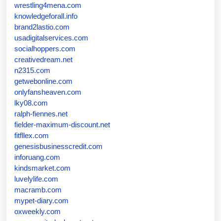
wrestling4mena.com
knowledgeforall.info
brand2lastio.com
usadigitalservices.com
socialhoppers.com
creativedream.net
n2315.com
getwebonline.com
onlyfansheaven.com
lky08.com
ralph-fiennes.net
fielder-maximum-discount.net
fitfllex.com
genesisbusinesscredit.com
inforuang.com
kindsmarket.com
luvelylife.com
macramb.com
mypet-diary.com
oxweekly.com