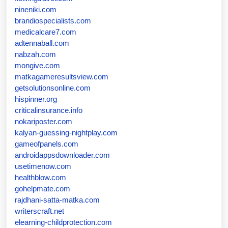
nineniki.com
brandiospecialists.com
medicalcare7.com
adtennaball.com
nabzah.com
mongive.com
matkagameresultsview.com
getsolutionsonline.com
hispinner.org
criticalinsurance.info
nokariposter.com
kalyan-guessing-nightplay.com
gameofpanels.com
androidappsdownloader.com
usetimenow.com
healthblow.com
gohelpmate.com
rajdhani-satta-matka.com
writerscraft.net
elearning-childprotection.com