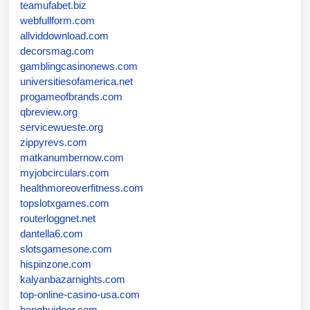
teamufabet.biz
webfullform.com
allviddownload.com
decorsmag.com
gamblingcasinonews.com
universitiesofamerica.net
progameofbrands.com
qbreview.org
servicewueste.org
zippyrevs.com
matkanumbernow.com
myjobcirculars.com
healthmoreoverfitness.com
topslotxgames.com
routerloggnet.net
dantella6.com
slotsgamesone.com
hispinzone.com
kalyanbazarnights.com
top-online-casino-usa.com
honghuidoor.com