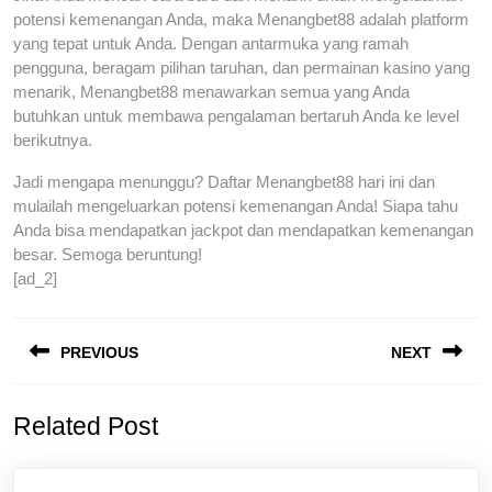
potensi kemenangan Anda, maka Menangbet88 adalah platform
yang tepat untuk Anda. Dengan antarmuka yang ramah
pengguna, beragam pilihan taruhan, dan permainan kasino yang
menarik, Menangbet88 menawarkan semua yang Anda
butuhkan untuk membawa pengalaman bertaruh Anda ke level
berikutnya.
Jadi mengapa menunggu? Daftar Menangbet88 hari ini dan
mulailah mengeluarkan potensi kemenangan Anda! Siapa tahu
Anda bisa mendapatkan jackpot dan mendapatkan kemenangan
besar. Semoga beruntung!
[ad_2]
Post
PREVIOUS
NEXT
navigation
Previous
Next
Related Post
post:
post: