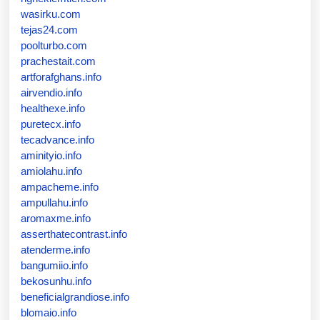
wasirku.com
tejas24.com
poolturbo.com
prachestait.com
artforafghans.info
airvendio.info
healthexe.info
puretecx.info
tecadvance.info
aminityio.info
amiolahu.info
ampacheme.info
ampullahu.info
aromaxme.info
asserthatecontrast.info
atenderme.info
bangumiio.info
bekosunhu.info
beneficialgrandiose.info
blomaio.info