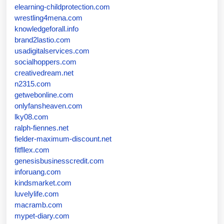
elearning-childprotection.com
wrestling4mena.com
knowledgeforall.info
brand2lastio.com
usadigitalservices.com
socialhoppers.com
creativedream.net
n2315.com
getwebonline.com
onlyfansheaven.com
lky08.com
ralph-fiennes.net
fielder-maximum-discount.net
fitfllex.com
genesisbusinesscredit.com
inforuang.com
kindsmarket.com
luvelylife.com
macramb.com
mypet-diary.com