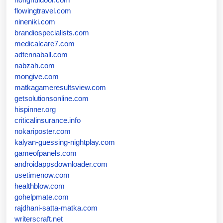
flowingtravel.com
nineniki.com
brandiospecialists.com
medicalcare7.com
adtennaball.com
nabzah.com
mongive.com
matkagameresultsview.com
getsolutionsonline.com
hispinner.org
criticalinsurance.info
nokariposter.com
kalyan-guessing-nightplay.com
gameofpanels.com
androidappsdownloader.com
usetimenow.com
healthblow.com
gohelpmate.com
rajdhani-satta-matka.com
writerscraft.net