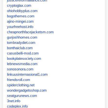
justicereformalliance.com
cryptoglax.com
ohiohobbyplus.com
bogothemes.com
ajino-mingei.com
yourfreehost.info
cheapnorthfacejacketsm.com
gurjoshhomes.com
tombradydiet.com
bonthaiclub.com
casusbelli-mod.com
bookplatesociety.com
lebnewsmedia.com
sonosonora.com
linkuusinternasional1.com
friendsroll.com
spiderclothing.net
wondergadgetsshop.com
seatgurunews.com
3net.info
codeplex.info