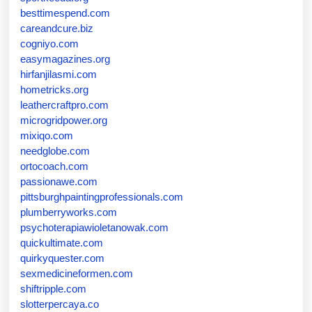
besttimespend.com
careandcure.biz
cogniyo.com
easymagazines.org
hirfanjilasmi.com
hometricks.org
leathercraftpro.com
microgridpower.org
mixiqo.com
needglobe.com
ortocoach.com
passionawe.com
pittsburghpaintingprofessionals.com
plumberryworks.com
psychoterapiawioletanowak.com
quickultimate.com
quirkyquester.com
sexmedicineformen.com
shiftripple.com
slotterpercaya.co