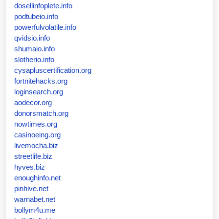
dosellinfoplete.info
podtubeio.info
powerfulvolatile.info
qvidsio.info
shumaio.info
slotherio.info
cysapluscertification.org
fortnitehacks.org
loginsearch.org
aodecor.org
donorsmatch.org
nowtimes.org
casinoeing.org
livemocha.biz
streetlife.biz
hyves.biz
enoughinfo.net
pinhive.net
warnabet.net
bollym4u.me