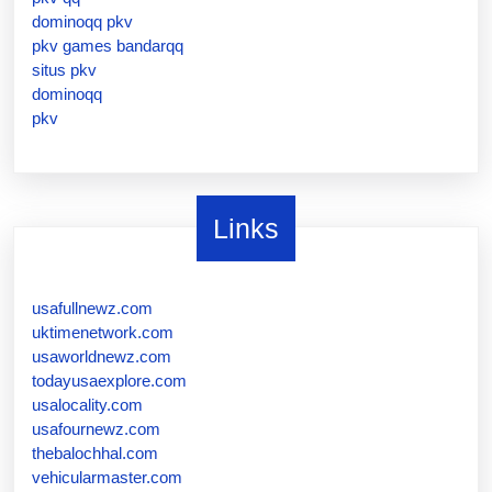
dominoqq pkv
pkv games bandarqq
situs pkv
dominoqq
pkv
Links
usafullnewz.com
uktimenetwork.com
usaworldnewz.com
todayusaexplore.com
usalocality.com
usafournewz.com
thebalochhal.com
vehicularmaster.com