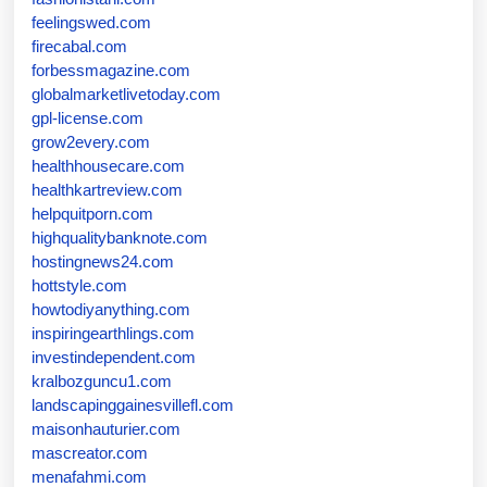
feelingswed.com
firecabal.com
forbessmagazine.com
globalmarketlivetoday.com
gpl-license.com
grow2every.com
healthhousecare.com
healthkartreview.com
helpquitporn.com
highqualitybanknote.com
hostingnews24.com
hottstyle.com
howtodiyanything.com
inspiringearthlings.com
investindependent.com
kralbozguncu1.com
landscapinggainesvillefl.com
maisonhauturier.com
mascreator.com
menafahmi.com