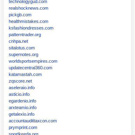
technologygud.com
realshocknews.com
pickgb.com
healthmistakes.com
ksfashiondresses.com
patterntrader.org
cnhpa.net
sitalotus.com
supernotes.org
worldsportsempires.com
updatecentral360.com
katamastah.com
zqscore.net
aseleraio.info
asticio.info
egardenio.info
arxteamio.info
getalexio.info
accountaudittaxcon.com
prymprint.com
sportkeeda.org