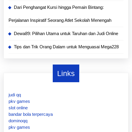
Dari Penghangat Kursi hingga Pemain Bintang:
Perjalanan Inspiratif Seorang Atlet Sekolah Menengah
Dewa89: Pilihan Utama untuk Taruhan dan Judi Online
Tips dan Trik Orang Dalam untuk Menguasai Mega228
Links
judi qq
pkv games
slot online
bandar bola terpercaya
dominoqq
pkv games