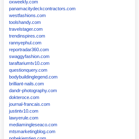
oxweekly.com
panamacitydeckcontractors.com
westfashions.com
toolshandy.com
travelstager.com
trendinspires.com
rannyephul.com
reportradar360.com
swaggyfashion.com
taraftariumtv10.com
questionquery.com
bodybuildinglegend.com
brilliant-nails.com
dandr-photography.com
dokteroce.com
journal-francais.com
justintv10.com
lawyerule.com
mediamingleseaco.com
mtsmarketingblog.com
nghekiemtien.com