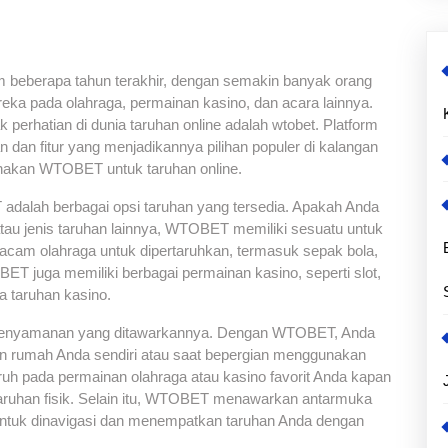
am beberapa tahun terakhir, dengan semakin banyak orang
eka pada olahraga, permainan kasino, dan acara lainnya.
perhatian di dunia taruhan online adalah wtobet. Platform
n dan fitur yang menjadikannya pilihan populer di kalangan
unakan WTOBET untuk taruhan online.
alah berbagai opsi taruhan yang tersedia. Apakah Anda
 atau jenis taruhan lainnya, WTOBET memiliki sesuatu untuk
acam olahraga untuk dipertaruhkan, termasuk sepak bola,
OBET juga memiliki berbagai permainan kasino, seperti slot,
a taruhan kasino.
kenyamanan yang ditawarkannya. Dengan WTOBET, Anda
 rumah Anda sendiri atau saat bepergian menggunakan
taruh pada permainan olahraga atau kasino favorit Anda kapan
 taruhan fisik. Selain itu, WTOBET menawarkan antarmuka
tuk dinavigasi dan menempatkan taruhan Anda dengan