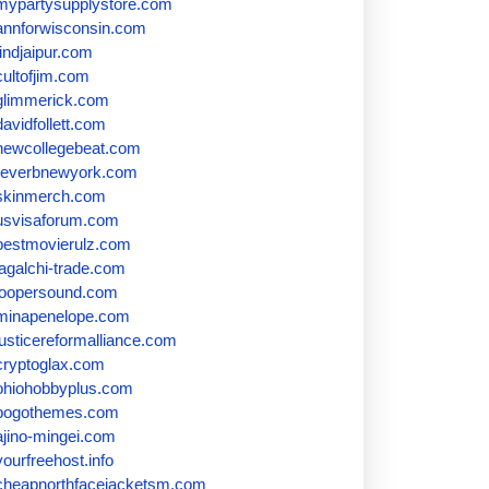
mypartysupplystore.com
annforwisconsin.com
findjaipur.com
cultofjim.com
glimmerick.com
davidfollett.com
newcollegebeat.com
reverbnewyork.com
skinmerch.com
usvisaforum.com
bestmovierulz.com
jagalchi-trade.com
loopersound.com
minapenelope.com
justicereformalliance.com
cryptoglax.com
ohiohobbyplus.com
bogothemes.com
ajino-mingei.com
yourfreehost.info
cheapnorthfacejacketsm.com