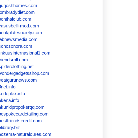
gurjoshhomes.com
tombradydiet.com
bonthaiclub.com
casusbelli-mod.com
bookplatesociety.com
lebnewsmedia.com
sonosonora.com
linkuusinternasional1.com
friendsroll.com
spiderclothing.net
wondergadgetsshop.com
seatgurunews.com
3net.info
codeplex.info
okena.info
akunidpropokerqq.com
bespokecardetailing.com
bestfriendscredit.com
elibrary.biz
eczema-naturalcures.com