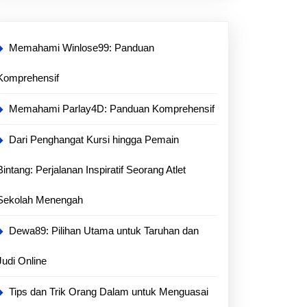
Memahami Winlose99: Panduan
Komprehensif
Memahami Parlay4D: Panduan Komprehensif
Dari Penghangat Kursi hingga Pemain
Bintang: Perjalanan Inspiratif Seorang Atlet
Sekolah Menengah
Dewa89: Pilihan Utama untuk Taruhan dan
Judi Online
Tips dan Trik Orang Dalam untuk Menguasai