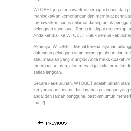
WTOBET juga menawarkan berbagai bonus dan pro
meningkatkan kemenangan dan membuat pengalam
menawarkan bonus selamat datang untuk pengguna 
pelanggan yang loyal. Bonus ini dapat mencakup tar
Anda kembali ke WTOBET untuk semua kebutuhan 
Akhirnya, WTOBET dikenal karena layanan pelangga
dukungan pelanggan yang berpengetahuan dan ram
atau masalah yang mungkin Anda miliki. Apakah 
membuat setoran, atau menavigasi platform, tim
setiap langkah.
Secara keseluruhan, WTOBET adalah pilihan utama 
kenyamanan, bonus, dan layanan pelanggan yang sa
andal dan ramah pengguna, pastikan untuk meme
[ad_2]
Post
PREVIOUS
navigation