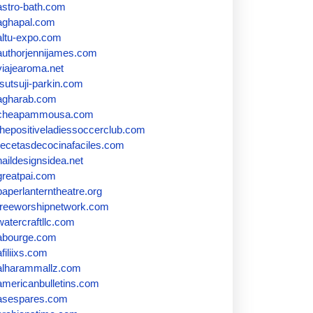
astro-bath.com
aghapal.com
altu-expo.com
authorjennijames.com
viajearoma.net
tsutsuji-parkin.com
agharab.com
cheapammousa.com
thepositiveladiessoccerclub.com
recetasdecocinafaciles.com
naildesignsidea.net
greatpai.com
paperlanterntheatre.org
freeworshipnetwork.com
watercraftllc.com
abourge.com
afiliixs.com
alharammallz.com
americanbulletins.com
asespares.com