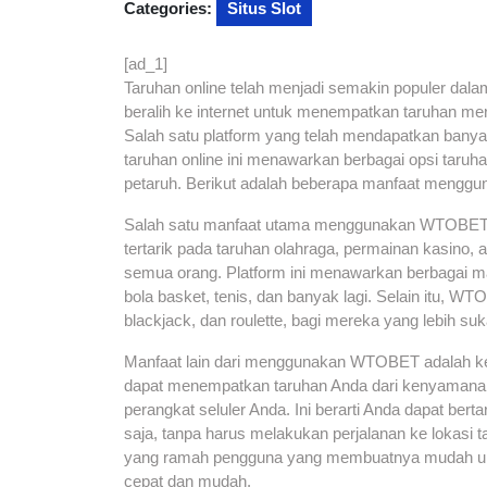
Categories:
Situs Slot
[ad_1]
Taruhan online telah menjadi semakin populer dal
beralih ke internet untuk menempatkan taruhan mer
Salah satu platform yang telah mendapatkan banyak 
taruhan online ini menawarkan berbagai opsi taruha
petaruh. Berikut adalah beberapa manfaat mengg
Salah satu manfaat utama menggunakan WTOBET ad
tertarik pada taruhan olahraga, permainan kasino,
semua orang. Platform ini menawarkan berbagai m
bola basket, tenis, dan banyak lagi. Selain itu, WT
blackjack, dan roulette, bagi mereka yang lebih suk
Manfaat lain dari menggunakan WTOBET adalah 
dapat menempatkan taruhan Anda dari kenyamanan
perangkat seluler Anda. Ini berarti Anda dapat ber
saja, tanpa harus melakukan perjalanan ke lokasi
yang ramah pengguna yang membuatnya mudah un
cepat dan mudah.