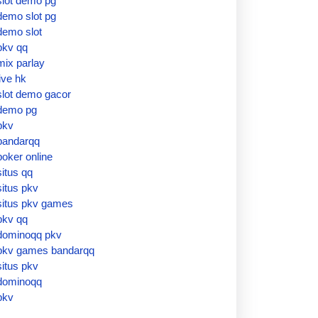
slot demo pg
demo slot pg
demo slot
pkv qq
mix parlay
live hk
slot demo gacor
demo pg
pkv
bandarqq
kan
poker online
situs qq
i
situs pkv
angan
situs pkv games
pkv qq
dominoqq pkv
pkv games bandarqq
7
situs pkv
dominoqq
pkv