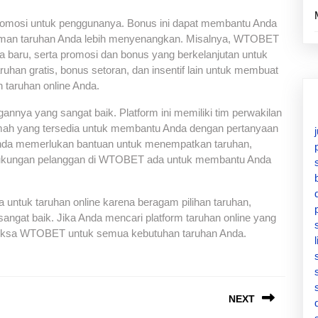
mosi untuk penggunanya. Bonus ini dapat membantu Anda
an taruhan Anda lebih menyenangkan. Misalnya, WTOBET
baru, serta promosi dan bonus yang berkelanjutan untuk
uhan gratis, bonus setoran, dan insentif lain untuk membuat
taruhan online Anda.
nnya yang sangat baik. Platform ini memiliki tim perwakilan
ah yang tersedia untuk membantu Anda dengan pertanyaan
Anda memerlukan bantuan untuk menempatkan taruhan,
 dukungan pelanggan di WTOBET ada untuk membantu Anda
untuk taruhan online karena beragam pilihan taruhan,
ngat baik. Jika Anda mencari platform taruhan online yang
riksa WTOBET untuk semua kebutuhan taruhan Anda.
NEXT