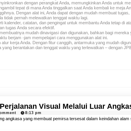
nyinkronkan dengan perangkat Anda, memungkinkan Anda untuk meng
ngambil tepat di mana Anda tinggalkan saat Anda kembali ke meja A
nggihnya. Dengan alat ini, Anda dapat dengan mudah membuat tugas
 tidak pernah melewatkan tenggat waktu lagi.
i kalender, catatan, dan pengingat untuk membantu Anda tetap di atas 
 tugas Anda secara efektif.
membuatnya mudah dinavigasi dan digunakan, bahkan bagi mereka yang
tu berjam -jam mempelajari cara menggunakan alat ini.
ur kerja Anda. Dengan fitur canggih, antarmuka yang mudah digunaka
meja yang berantakan dan tenggat waktu yang terlewatkan – dengan J
Next
post:
Perjalanan Visual Melalui Luar Angka
ckpotkoning.com
Comment
8:13 pm
ang angkasa yang membuat pemirsa tersesat dalam keindahan alam se