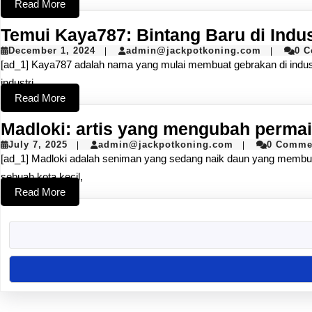
Read
Read More
More
Temui Kaya787: Bintang Baru di Indus
December
admin@ja
December 1, 2024
admin@jackpotkoning.com
0 
|
|
1,
[ad_1] Kaya787 adalah nama yang mulai membuat gebrakan di indus
2024
industri
Read
Read More
More
Madloki: artis yang mengubah perma
July
admin@jackpot
July 7, 2025
admin@jackpotkoning.com
0 Comme
|
|
7,
[ad_1] Madloki adalah seniman yang sedang naik daun yang membuat
2025
sebuah kota kecil,
Read
Read More
More