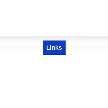
Links