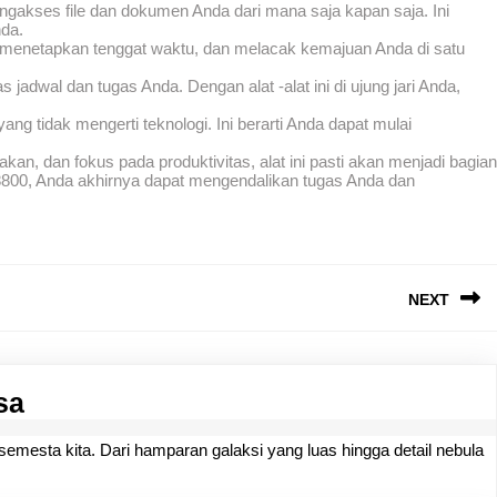
akses file dan dokumen Anda dari mana saja kapan saja. Ini
nda.
, menetapkan tenggat waktu, dan melacak kemajuan Anda di satu
jadwal dan tugas Anda. Dengan alat -alat ini di ujung jari Anda,
 tidak mengerti teknologi. Ini berarti Anda dapat mulai
n, dan fokus pada produktivitas, alat ini pasti akan menjadi bagian
P8800, Anda akhirnya dapat mengendalikan tugas Anda dan
NEXT
Tersesat
sa
dalam
mesta kita. Dari hamparan galaksi yang luas hingga detail nebula
Keindahan