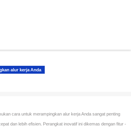
kan alur kerja Anda
nemukan cara untuk merampingkan alur kerja Anda sangat penting
 dan lebih efisien. Perangkat inovatif ini dikemas dengan fitur -