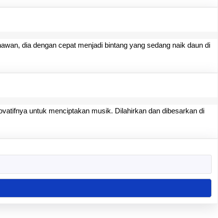
Galaxy77:
Perjalanan
Visual
Melalui
wan, dia dengan cepat menjadi bintang yang sedang naik daun di
Luar
Angkasa
vatifnya untuk menciptakan musik. Dilahirkan dan dibesarkan di