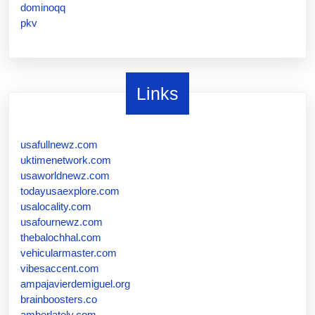
dominoqq
pkv
Links
usafullnewz.com
uktimenetwork.com
usaworldnewz.com
todayusaexplore.com
usalocality.com
usafournewz.com
thebalochhal.com
vehicularmaster.com
vibesaccent.com
ampajavierdemiguel.org
brainboosters.co
amberlately.com