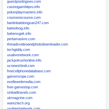
guestpostingseo.com
casinogambitpro.info
pokerplaymasters.info
courseoncourse.com
bantinbatdongsan247.com
bahednog.info
bahenxgek.info
pertamaskre.com
threadsvideoandphotodownloader.com
techgiddy.com
usalivenetwork.com
jackpotrushonline.info
ucnewshindi.com
freecellphonedatabase.com
gamersrope.com
exellewebmedia.com
free-gamestop.com
sinbadtravels.com
ukmagzine.com
wareztech.org
usabestnetwork.com