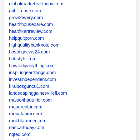
globalmarketlivetoday.com
gpl-license.com
grow2every.com
healthhousecare.com
healthkartreview.com
helpquitporn.com
highqualitybanknote.com
hostingnews24.com
hottstyle.com
howtodiyanything.com
inspiringearthlings.com
investindependent.com
kralbozguncu1.com
landscapinggainesvillefl.com
maisonhauturier.com
mascreator.com
menafahmi.com
mukhtarmeer.com
nascartoday.com
nqted.com