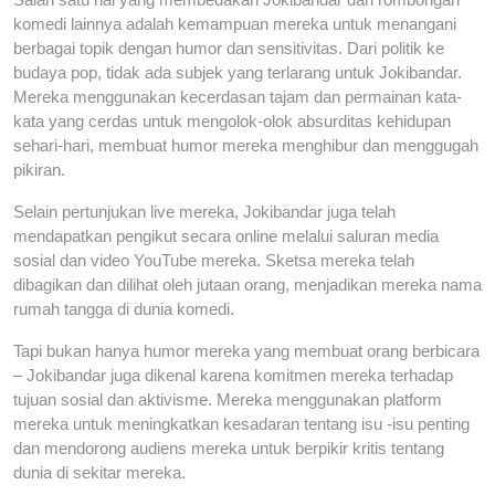
komedi lainnya adalah kemampuan mereka untuk menangani
berbagai topik dengan humor dan sensitivitas. Dari politik ke
budaya pop, tidak ada subjek yang terlarang untuk Jokibandar.
Mereka menggunakan kecerdasan tajam dan permainan kata-
kata yang cerdas untuk mengolok-olok absurditas kehidupan
sehari-hari, membuat humor mereka menghibur dan menggugah
pikiran.
Selain pertunjukan live mereka, Jokibandar juga telah
mendapatkan pengikut secara online melalui saluran media
sosial dan video YouTube mereka. Sketsa mereka telah
dibagikan dan dilihat oleh jutaan orang, menjadikan mereka nama
rumah tangga di dunia komedi.
Tapi bukan hanya humor mereka yang membuat orang berbicara
– Jokibandar juga dikenal karena komitmen mereka terhadap
tujuan sosial dan aktivisme. Mereka menggunakan platform
mereka untuk meningkatkan kesadaran tentang isu -isu penting
dan mendorong audiens mereka untuk berpikir kritis tentang
dunia di sekitar mereka.