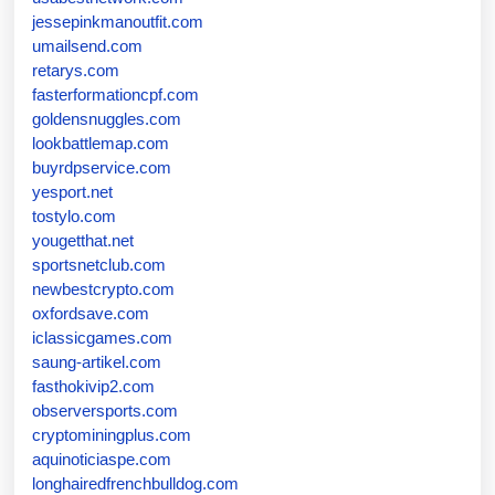
jessepinkmanoutfit.com
umailsend.com
retarys.com
fasterformationcpf.com
goldensnuggles.com
lookbattlemap.com
buyrdpservice.com
yesport.net
tostylo.com
yougetthat.net
sportsnetclub.com
newbestcrypto.com
oxfordsave.com
iclassicgames.com
saung-artikel.com
fasthokivip2.com
observersports.com
cryptominingplus.com
aquinoticiaspe.com
longhairedfrenchbulldog.com