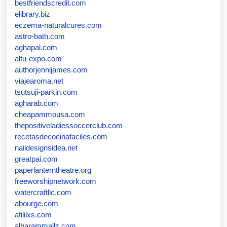
bestfriendscredit.com
elibrary.biz
eczema-naturalcures.com
astro-bath.com
aghapal.com
altu-expo.com
authorjennijames.com
viajearoma.net
tsutsuji-parkin.com
agharab.com
cheapammousa.com
thepositiveladiessoccerclub.com
recetasdecocinafaciles.com
naildesignsidea.net
greatpai.com
paperlanterntheatre.org
freeworshipnetwork.com
watercraftllc.com
abourge.com
afiliixs.com
alharammallz.com