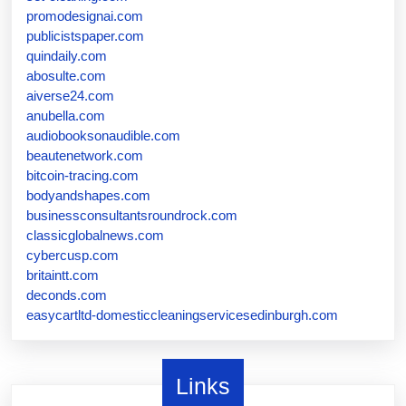
promodesignai.com
publicistspaper.com
quindaily.com
abosulte.com
aiverse24.com
anubella.com
audiobooksonaudible.com
beautenetwork.com
bitcoin-tracing.com
bodyandshapes.com
businessconsultantsroundrock.com
classicglobalnews.com
cybercusp.com
britaintt.com
deconds.com
easycartltd-domesticcleaningservicesedinburgh.com
Links