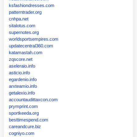
ksfashiondresses.com
patterntrader.org
cnhpa.net
sitalotus.com
supernotes.org
worldsportsempires.com
updatecentral360.com
katamastah.com
zqscore.net
aseleraio.info
asticio.info
egardenio.info
arxteamio.info
getalexio.info
accountaudittaxcon.com
prymprint.com
sportkeeda.org
besttimespend.com
careandcure.biz
cogniyo.com