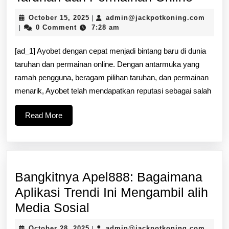
Binta
October
admin
October 15, 2025
admin@jackpotkoning.com
|
Baru
15,
0 Comment
7:28 am
|
2025
dalam
[ad_1] Ayobet dengan cepat menjadi bintang baru di dunia
Taruh
taruhan dan permainan online. Dengan antarmuka yang
dan
ramah pengguna, beragam pilihan taruhan, dan permainan
Perma
menarik, Ayobet telah mendapatkan reputasi sebagai salah
Onlin
Read
Read More
More
Bangkitnya Apel888: Bagaimana
Aplikasi Trendi Ini Mengambil alih
Bangkitnya
Media Sosial
Apel888:
October
admin
October 28, 2025
admin@jackpotkoning.com
|