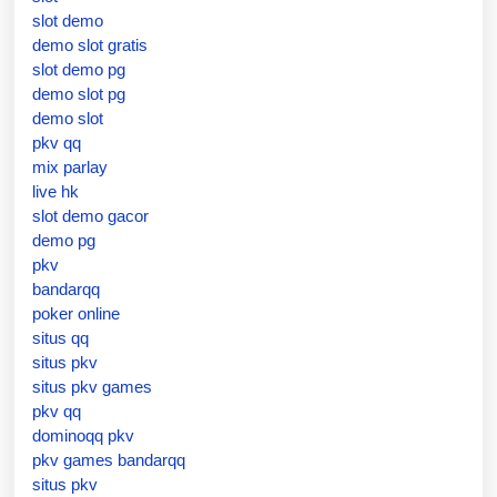
slot demo
demo slot gratis
slot demo pg
demo slot pg
demo slot
pkv qq
mix parlay
live hk
slot demo gacor
demo pg
pkv
bandarqq
poker online
situs qq
situs pkv
situs pkv games
pkv qq
dominoqq pkv
pkv games bandarqq
situs pkv