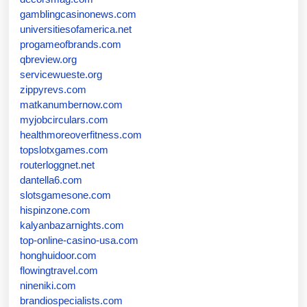
gamblingcasinonews.com
universitiesofamerica.net
progameofbrands.com
qbreview.org
servicewueste.org
zippyrevs.com
matkanumbernow.com
myjobcirculars.com
healthmoreoverfitness.com
topslotxgames.com
routerloggnet.net
dantella6.com
slotsgamesone.com
hispinzone.com
kalyanbazarnights.com
top-online-casino-usa.com
honghuidoor.com
flowingtravel.com
nineniki.com
brandiospecialists.com