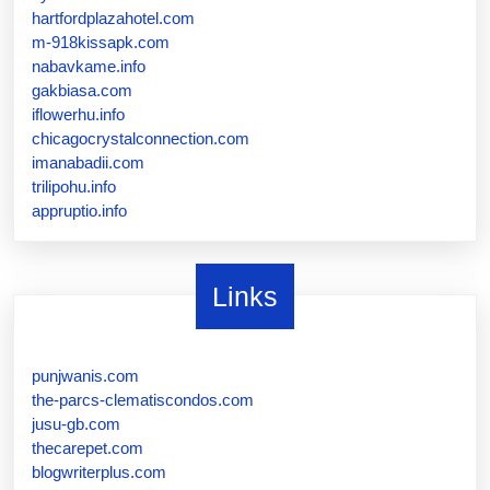
hartfordplazahotel.com
m-918kissapk.com
nabavkame.info
gakbiasa.com
iflowerhu.info
chicagocrystalconnection.com
imanabadii.com
trilipohu.info
appruptio.info
Links
punjwanis.com
the-parcs-clematiscondos.com
jusu-gb.com
thecarepet.com
blogwriterplus.com