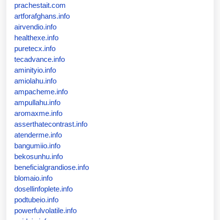
prachestait.com
artforafghans.info
airvendio.info
healthexe.info
puretecx.info
tecadvance.info
aminityio.info
amiolahu.info
ampacheme.info
ampullahu.info
aromaxme.info
asserthatecontrast.info
atenderme.info
bangumiio.info
bekosunhu.info
beneficialgrandiose.info
blomaio.info
dosellinfoplete.info
podtubeio.info
powerfulvolatile.info