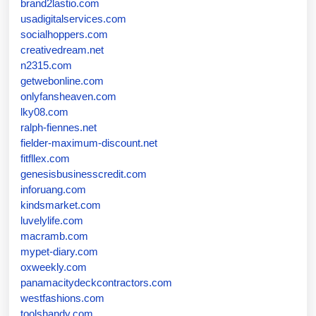
brand2lastio.com
usadigitalservices.com
socialhoppers.com
creativedream.net
n2315.com
getwebonline.com
onlyfansheaven.com
lky08.com
ralph-fiennes.net
fielder-maximum-discount.net
fitfllex.com
genesisbusinesscredit.com
inforuang.com
kindsmarket.com
luvelylife.com
macramb.com
mypet-diary.com
oxweekly.com
panamacitydeckcontractors.com
westfashions.com
toolshandy.com