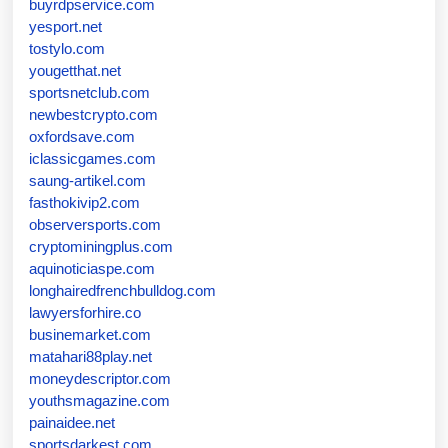
buyrdpservice.com
yesport.net
tostylo.com
yougetthat.net
sportsnetclub.com
newbestcrypto.com
oxfordsave.com
iclassicgames.com
saung-artikel.com
fasthokivip2.com
observersports.com
cryptominingplus.com
aquinoticiaspe.com
longhairedfrenchbulldog.com
lawyersforhire.co
businemarket.com
matahari88play.net
moneydescriptor.com
youthsmagazine.com
painaidee.net
sportsdarkest.com