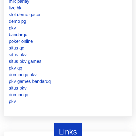
mix parlay
live hk
slot demo gacor
demo pg
pkv
bandarqq
poker online
situs qq
situs pkv
situs pkv games
pkv qq
dominoqq pkv
pkv games bandarqq
situs pkv
dominoqq
pkv
Links