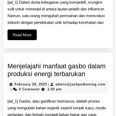
[ad_1] Dalam dunia kebugaran yang kompetitif, mungkin
Satu
sulit untuk menonjol di antara lautan pelatih dan influencer.
Orang
Namun, satu orang mengubah permainan dan merevolusi
Merevo
industri dengan pendekatan unik terhadap kesehatan dan
Industr
Read
Read More
Kebug
More
Menjelajahi manfaat gasbo dalam
Menjelajah
produksi energi terbarukan
manfaat
February
February 20, 2025
admin@jackpotkoning.com
|
gasbo
admin@jackpotkoning.com
20,
0 Comment
1:05 pm
|
2025
dalam
[ad_1] Gasbo, atau gasifikasi biomassa, adalah proses
produksi
yang mengubah bahan organik seperti keripik kayu, residu
energi
pertanian, dan limbah menjadi bahan bakar gas yang