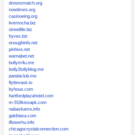
donorsmatch.org
nowtimes.org
casinoeing.org
livemocha.biz
streetlife.biz
hyves.biz
enoughinfo.net
pinhive.net
warnabet.net
bollym4u.me
bolly2tollyblog.me
pandaclub.me
flyttevask.io
byhous.com
hartfordplazahotel.com
m-918kissapk.com
nabavkame.info
gakbiasa.com
iflowerhu.info
chicagocrystalconnection.com