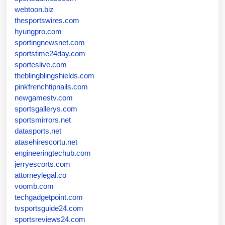
webtoon.biz
thesportswires.com
hyungpro.com
sportingnewsnet.com
sportstime24day.com
sporteslive.com
theblingblingshields.com
pinkfrenchtipnails.com
newgamestv.com
sportsgallerys.com
sportsmirrors.net
datasports.net
atasehirescortu.net
engineeringtechub.com
jerryescorts.com
attorneylegal.co
voomb.com
techgadgetpoint.com
tvsportsguide24.com
sportsreviews24.com