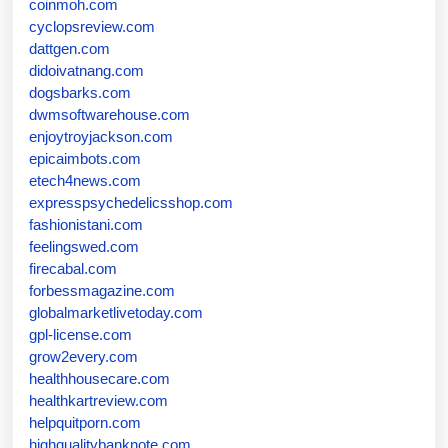
coinmoh.com
cyclopsreview.com
dattgen.com
didoivatnang.com
dogsbarks.com
dwmsoftwarehouse.com
enjoytroyjackson.com
epicaimbots.com
etech4news.com
expresspsychedelicsshop.com
fashionistani.com
feelingswed.com
firecabal.com
forbessmagazine.com
globalmarketlivetoday.com
gpl-license.com
grow2every.com
healthhousecare.com
healthkartreview.com
helpquitporn.com
highqualitybanknote.com