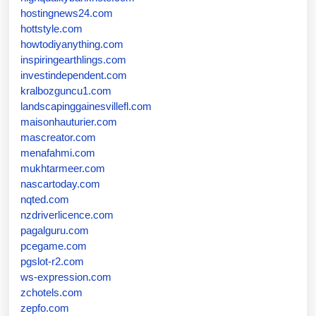
hostingnews24.com
hottstyle.com
howtodiyanything.com
inspiringearthlings.com
investindependent.com
kralbozguncu1.com
landscapinggainesvillefl.com
maisonhauturier.com
mascreator.com
menafahmi.com
mukhtarmeer.com
nascartoday.com
nqted.com
nzdriverlicence.com
pagalguru.com
pcegame.com
pgslot-r2.com
ws-expression.com
zchotels.com
zepfo.com