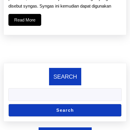
terbarukan
disebut syngas. Syngas ini kemudian dapat digunakan
Read
Read More
More
SEARCH
Search