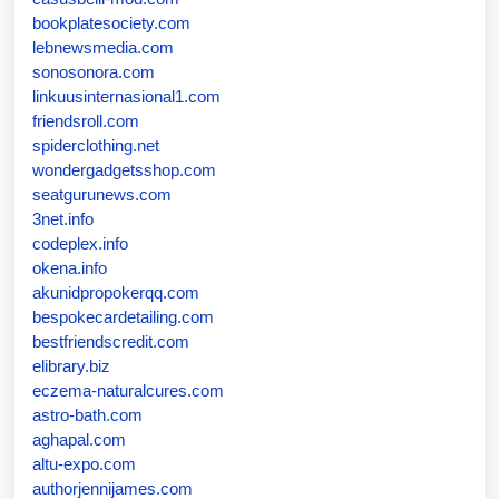
bookplatesociety.com
lebnewsmedia.com
sonosonora.com
linkuusinternasional1.com
friendsroll.com
spiderclothing.net
wondergadgetsshop.com
seatgurunews.com
3net.info
codeplex.info
okena.info
akunidpropokerqq.com
bespokecardetailing.com
bestfriendscredit.com
elibrary.biz
eczema-naturalcures.com
astro-bath.com
aghapal.com
altu-expo.com
authorjennijames.com