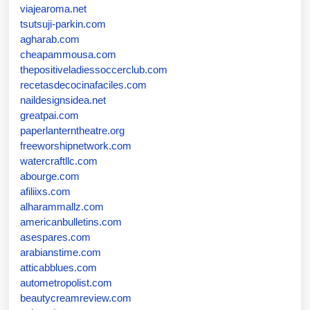
viajearoma.net
tsutsuji-parkin.com
agharab.com
cheapammousa.com
thepositiveladiessoccerclub.com
recetasdecocinafaciles.com
naildesignsidea.net
greatpai.com
paperlanterntheatre.org
freeworshipnetwork.com
watercraftllc.com
abourge.com
afiliixs.com
alharammallz.com
americanbulletins.com
asespares.com
arabianstime.com
atticabblues.com
autometropolist.com
beautycreamreview.com