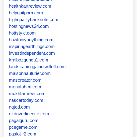
healthkartreview.com
helpquitporn.com
highqualitybanknote.com
hostingnews24.com
hottstyle.com
howtodiyanything.com
inspiringearthlings.com
investindependent.com
kralbozguncu1.com
landscapinggainesvillefl.com
maisonhauturier.com
mascreator.com
menafahmi.com
mukhtarmeer.com
nascartoday.com
nqted.com
nzdriverlicence.com
pagalguru.com
pcegame.com
pgslot-r2.com