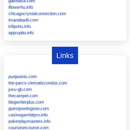
gakbiasa.com
iflowerhu.info
chicagocrystalconnection.com
imanabadii.com
trilipohu.info
appruptio.info
Links
punjwanis.com
the-parcs-clematiscondos.com
jusu-gb.com
thecarepet.com
blogwriterplus.com
guestpostingseo.com
casinogambitpro.info
pokerplaymasters.info
courseoncourse.com