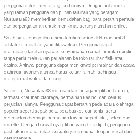
pengguna untuk memasang taruhannya. Dengan antarmuka
yang ramah pengguna dan pilihan taruhan yang beragam,
Nusantara88 memberikan kemudahan bagi para petaruh pemula
dan berpengalaman untuk menikmati serunya taruhan online.
Salah satu keunggulan utama taruhan online di Nusantara88
adalah kemudahan yang ditawarkan. Pengguna dapat
memasang taruhannya dari kenyamanan rumah mereka sendiri,
tanpa perlu melakukan perjalanan ke toko taruhan fisik atau
kasino. Artinya, pengguna dapat menikmati permainan dan acara
olahraga favoritnya tanpa harus keluar rumah, sehingga
menghemat waktu dan uang.
Selain itu, Nusantara88 menawarkan beragam pilihan taruhan,
termasuk taruhan olahraga, permainan kasino, dan bentuk
perjudian lainnya. Pengguna dapat bertaruh pada acara olahraga
populer seperti sepak bola, bola basket, dan tenis, serta
memainkan berbagai permainan kasino seperti slot, poker, dan
roulette. Dengan banyaknya pilihan yang bisa dipilih, pengguna
pasti akan menemukan sesuatu yang sesuai dengan minat dan
kesukaannya.