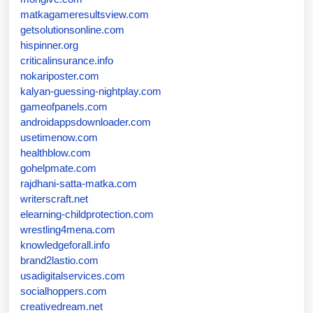
matkagameresultsview.com
getsolutionsonline.com
hispinner.org
criticalinsurance.info
nokariposter.com
kalyan-guessing-nightplay.com
gameofpanels.com
androidappsdownloader.com
usetimenow.com
healthblow.com
gohelpmate.com
rajdhani-satta-matka.com
writerscraft.net
elearning-childprotection.com
wrestling4mena.com
knowledgeforall.info
brand2lastio.com
usadigitalservices.com
socialhoppers.com
creativedream.net