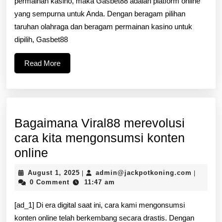
permainan kasino, maka Gasbet88 adalah platform online
Olahraga
yang sempurna untuk Anda. Dengan beragam pilihan
dan
taruhan olahraga dan beragam permainan kasino untuk
Permainan
dipilih, Gasbet88
Kasino
Read
Read More
More
Bagaimana Viral88 merevolusi
cara kita mengonsumsi konten
Bagaimana
online
Viral88
August
admin@j
August 1, 2025
admin@jackpotkoning.com
|
|
merevolusi
1,
0 Comment
11:47 am
2025
cara
[ad_1] Di era digital saat ini, cara kami mengonsumsi
kita
konten online telah berkembang secara drastis. Dengan