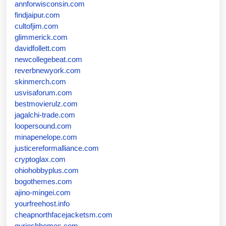
annforwisconsin.com
findjaipur.com
cultofjim.com
glimmerick.com
davidfollett.com
newcollegebeat.com
reverbnewyork.com
skinmerch.com
usvisaforum.com
bestmovierulz.com
jagalchi-trade.com
loopersound.com
minapenelope.com
justicereformalliance.com
cryptoglax.com
ohiohobbyplus.com
bogothemes.com
ajino-mingei.com
yourfreehost.info
cheapnorthfacejacketsm.com
gurjoshhomes.com