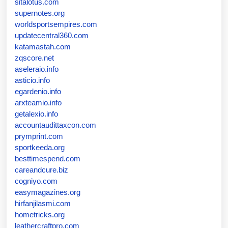
sitalotus.com
supernotes.org
worldsportsempires.com
updatecentral360.com
katamastah.com
zqscore.net
aseleraio.info
asticio.info
egardenio.info
arxteamio.info
getalexio.info
accountaudittaxcon.com
prymprint.com
sportkeeda.org
besttimespend.com
careandcure.biz
cogniyo.com
easymagazines.org
hirfanjilasmi.com
hometricks.org
leathercraftpro.com