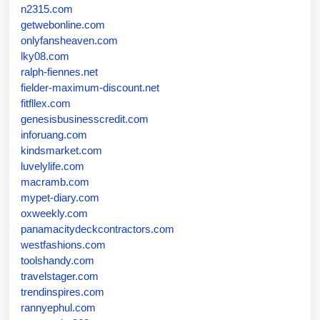
n2315.com
getwebonline.com
onlyfansheaven.com
lky08.com
ralph-fiennes.net
fielder-maximum-discount.net
fitfllex.com
genesisbusinesscredit.com
inforuang.com
kindsmarket.com
luvelylife.com
macramb.com
mypet-diary.com
oxweekly.com
panamacitydeckcontractors.com
westfashions.com
toolshandy.com
travelstager.com
trendinspires.com
rannyephul.com