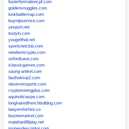
fasterformationcpf.com
goldensnuggles.com
lookbattlemap.com
buyrdpservice.com
yesport.net
tostylo.com
yougetthat.net
sportsnetclub.com
newbestcrypto.com
oxfordsave.com
iclassicgames.com
saung-artikel.com
fasthokivip2.com
observersports.com
cryptominingplus.com
aquinoticiaspe.com
longhairedfrenchbulldog.com
lawyersforhire.co
businemarket.com
matahari88play.net
moneydescriptor.com