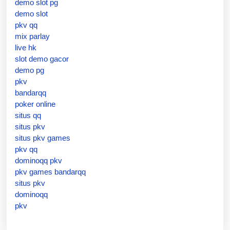
demo slot pg
demo slot
pkv qq
mix parlay
live hk
slot demo gacor
demo pg
pkv
bandarqq
poker online
situs qq
situs pkv
situs pkv games
pkv qq
dominoqq pkv
pkv games bandarqq
situs pkv
dominoqq
pkv