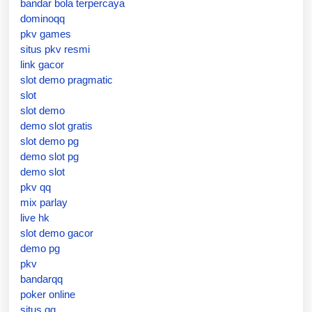
bandar bola terpercaya
dominoqq
pkv games
situs pkv resmi
link gacor
slot demo pragmatic
slot
slot demo
demo slot gratis
slot demo pg
demo slot pg
demo slot
pkv qq
mix parlay
live hk
slot demo gacor
demo pg
pkv
bandarqq
poker online
situs qq