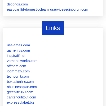
deconds.com
easycartltd-domesticcleaningservicesedinburgh.com
Links
uae-times.com
gamerifys.com
inspiratif.net
vsmsnetworks.com
offthem.com
ibommatv.com
techporfit.com
bekasionline.com
nbusinessplan.com
greenlife360.com
cantshoutitout.com
expressufabet.biz