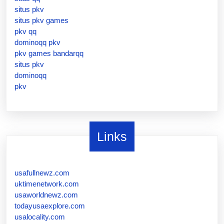
situs pkv
situs pkv games
pkv qq
dominoqq pkv
pkv games bandarqq
situs pkv
dominoqq
pkv
Links
usafullnewz.com
uktimenetwork.com
usaworldnewz.com
todayusaexplore.com
usalocality.com