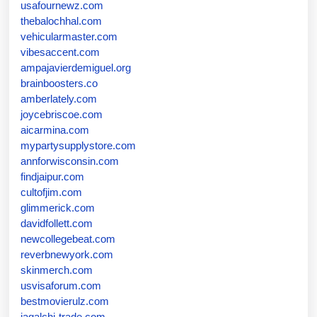
usafournewz.com
thebalochhal.com
vehicularmaster.com
vibesaccent.com
ampajavierdemiguel.org
brainboosters.co
amberlately.com
joycebriscoe.com
aicarmina.com
mypartysupplystore.com
annforwisconsin.com
findjaipur.com
cultofjim.com
glimmerick.com
davidfollett.com
newcollegebeat.com
reverbnewyork.com
skinmerch.com
usvisaforum.com
bestmovierulz.com
jagalchi-trade.com