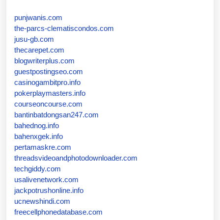
punjwanis.com
the-parcs-clematiscondos.com
jusu-gb.com
thecarepet.com
blogwriterplus.com
guestpostingseo.com
casinogambitpro.info
pokerplaymasters.info
courseoncourse.com
bantinbatdongsan247.com
bahednog.info
bahenxgek.info
pertamaskre.com
threadsvideoandphotodownloader.com
techgiddy.com
usalivenetwork.com
jackpotrushonline.info
ucnewshindi.com
freecellphonedatabase.com