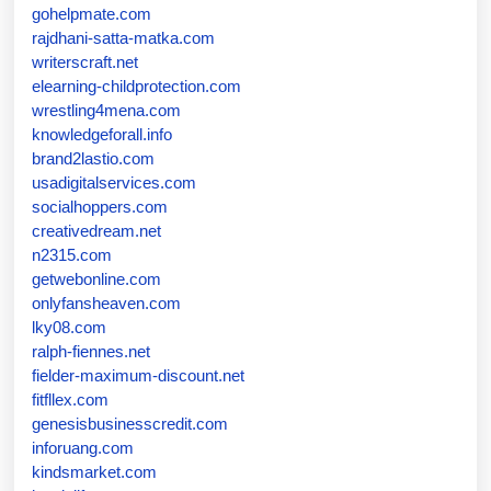
gohelpmate.com
rajdhani-satta-matka.com
writerscraft.net
elearning-childprotection.com
wrestling4mena.com
knowledgeforall.info
brand2lastio.com
usadigitalservices.com
socialhoppers.com
creativedream.net
n2315.com
getwebonline.com
onlyfansheaven.com
lky08.com
ralph-fiennes.net
fielder-maximum-discount.net
fitfllex.com
genesisbusinesscredit.com
inforuang.com
kindsmarket.com