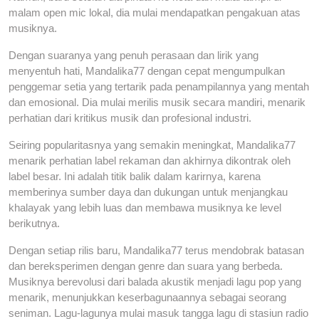
malam open mic lokal, dia mulai mendapatkan pengakuan atas
musiknya.
Dengan suaranya yang penuh perasaan dan lirik yang
menyentuh hati, Mandalika77 dengan cepat mengumpulkan
penggemar setia yang tertarik pada penampilannya yang mentah
dan emosional. Dia mulai merilis musik secara mandiri, menarik
perhatian dari kritikus musik dan profesional industri.
Seiring popularitasnya yang semakin meningkat, Mandalika77
menarik perhatian label rekaman dan akhirnya dikontrak oleh
label besar. Ini adalah titik balik dalam karirnya, karena
memberinya sumber daya dan dukungan untuk menjangkau
khalayak yang lebih luas dan membawa musiknya ke level
berikutnya.
Dengan setiap rilis baru, Mandalika77 terus mendobrak batasan
dan bereksperimen dengan genre dan suara yang berbeda.
Musiknya berevolusi dari balada akustik menjadi lagu pop yang
menarik, menunjukkan keserbagunaannya sebagai seorang
seniman. Lagu-lagunya mulai masuk tangga lagu di stasiun radio