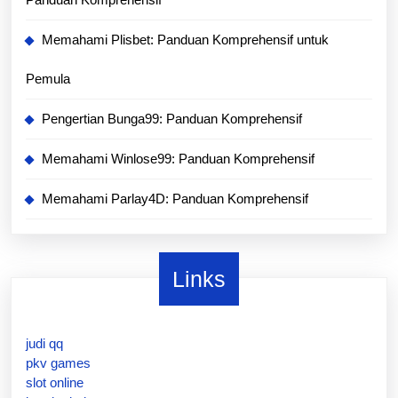
Memahami Plisbet: Panduan Komprehensif untuk
Pemula
Pengertian Bunga99: Panduan Komprehensif
Memahami Winlose99: Panduan Komprehensif
Memahami Parlay4D: Panduan Komprehensif
Links
judi qq
pkv games
slot online