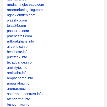
mediamingleseaco.com
mtsmarketingblog.com
nghekiemtien.com
wasirku.com
tejas24.com
poolturbo.com
prachestait.com
artforafghans.info
airvendio.info
healthexe.info
puretecx.info
tecadvance.info
aminityio.info
amiolahu.info
ampacheme.info
ampullahu.info
aromaxme.info
asserthatecontrast.info
atenderme.info
bangumiio.info