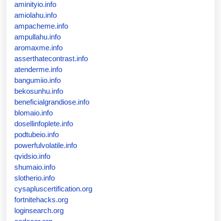
aminityio.info
amiolahu.info
ampacheme.info
ampullahu.info
aromaxme.info
asserthatecontrast.info
atenderme.info
bangumiio.info
bekosunhu.info
beneficialgrandiose.info
blomaio.info
dosellinfoplete.info
podtubeio.info
powerfulvolatile.info
qvidsio.info
shumaio.info
slotherio.info
cysapluscertification.org
fortnitehacks.org
loginsearch.org