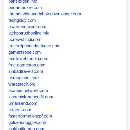
bahenxgek.info
pertamaskre.com
threadsvideoandphotodownloader.com
techgiddy.com
usalivenetwork.com
jackpotrushonline.info
ucnewshindi.com
freecellphonedatabase.com
gamersrope.com
exellewebmedia.com
free-gamestop.com
sinbadtravels.com
ukmagzine.com
wareztech.org
usabestnetwork.com
jessepinkmanoutfit.com
umailsend.com
retarys.com
fasterformationcpf.com
goldensnuggles.com
lookbattlemap.com