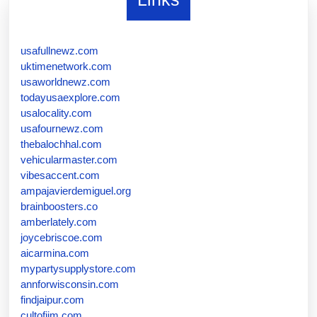
usafullnewz.com
uktimenetwork.com
usaworldnewz.com
todayusaexplore.com
usalocality.com
usafournewz.com
thebalochhal.com
vehicularmaster.com
vibesaccent.com
ampajavierdemiguel.org
brainboosters.co
amberlately.com
joycebriscoe.com
aicarmina.com
mypartysupplystore.com
annforwisconsin.com
findjaipur.com
cultofjim.com