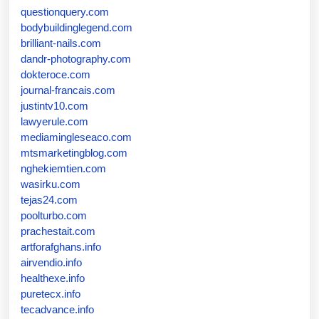
questionquery.com
bodybuildinglegend.com
brilliant-nails.com
dandr-photography.com
dokteroce.com
journal-francais.com
justintv10.com
lawyerule.com
mediamingleseaco.com
mtsmarketingblog.com
nghekiemtien.com
wasirku.com
tejas24.com
poolturbo.com
prachestait.com
artforafghans.info
airvendio.info
healthexe.info
puretecx.info
tecadvance.info