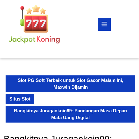
Skip
to
content
Open
Skip
Button
to
content
Slot PG Soft Terbaik untuk Slot Gacor Malam Ini,
Maxwin Dijamin
Situs Slot
Bangkitnya Juragankoin99: Pandangan Masa Depan
Mata Uang Digital