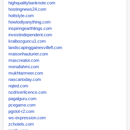
highqualitybanknote.com
hostingnews24.com
hottstyle.com
howtodiyanything.com
inspiringearthlings.com
investindependent.com
kralbozguncu1.com
landscapinggainesvillefl.com
maisonhauturier.com
mascreator.com
menafahmi.com
mukhtarmeer.com
nascartoday.com
nqted.com
nzdriverlicence.com
pagalguru.com
pcegame.com
pgslot-r2.com
ws-expression.com
zchotels.com