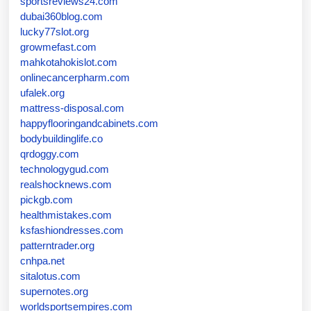
sportsreviews24.com
dubai360blog.com
lucky77slot.org
growmefast.com
mahkotahokislot.com
onlinecancerpharm.com
ufalek.org
mattress-disposal.com
happyflooringandcabinets.com
bodybuildinglife.co
qrdoggy.com
technologygud.com
realshocknews.com
pickgb.com
healthmistakes.com
ksfashiondresses.com
patterntrader.org
cnhpa.net
sitalotus.com
supernotes.org
worldsportsempires.com