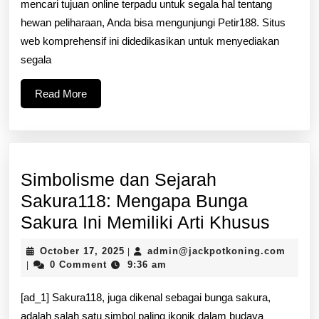
mencari tujuan online terpadu untuk segala hal tentang
untuk
hewan peliharaan, Anda bisa mengunjungi Petir188. Situs
Pecinta
web komprehensif ini didedikasikan untuk menyediakan
Hewan
segala
Peliharaan
Read
Read More
More
Simbolisme dan Sejarah
Sakura118: Mengapa Bunga
Simbo
Sakura Ini Memiliki Arti Khusus
dan
October
admin
October 17, 2025
admin@jackpotkoning.com
|
Sejar
17,
0 Comment
9:36 am
|
2025
Sakur
[ad_1] Sakura118, juga dikenal sebagai bunga sakura,
Meng
adalah salah satu simbol paling ikonik dalam budaya