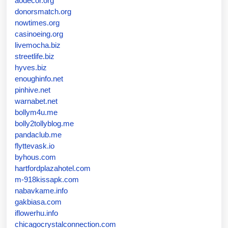
aodecor.org
donorsmatch.org
nowtimes.org
casinoeing.org
livemocha.biz
streetlife.biz
hyves.biz
enoughinfo.net
pinhive.net
warnabet.net
bollym4u.me
bolly2tollyblog.me
pandaclub.me
flyttevask.io
byhous.com
hartfordplazahotel.com
m-918kissapk.com
nabavkame.info
gakbiasa.com
iflowerhu.info
chicagocrystalconnection.com