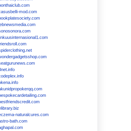
bonthaiclub.com
casusbelli-mod.com
bookplatesociety.com
lebnewsmedia.com
sonosonora.com
linkuusinternasional1.com
friendsroll.com
spiderclothing.net
wondergadgetsshop.com
seatgurunews.com
3net.info
codeplex.info
okena.info
akunidpropokerqq.com
bespokecardetailing.com
bestfriendscredit.com
elibrary.biz
eczema-naturalcures.com
astro-bath.com
aghapal.com