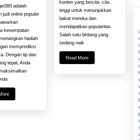
konten yang bercita -cita
gel389 adalah
dan
tinggi untuk menunjukkan
 judi online populer
Strategi
bakat mereka dan
nawarkan
Memaksimalkan
mendapatkan popularitas.
a kesempatan
Peluang
Salah satu bintang yang
menangkan hadiah
sedang naik
Anda
ngan memprediksi
ka. Dengan tip dan
Read
Read More
yang tepat, Anda
More
maksimalkan
Anda
Read
More
More