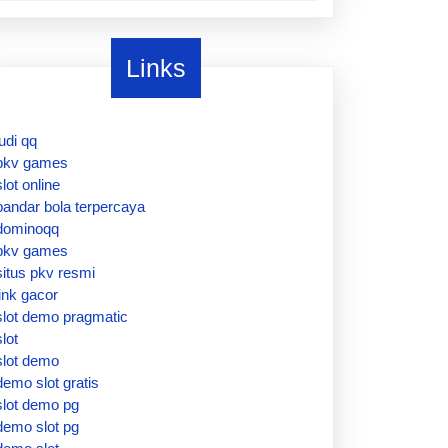
Links
judi qq
pkv games
slot online
bandar bola terpercaya
dominoqq
pkv games
situs pkv resmi
link gacor
slot demo pragmatic
slot
slot demo
demo slot gratis
slot demo pg
demo slot pg