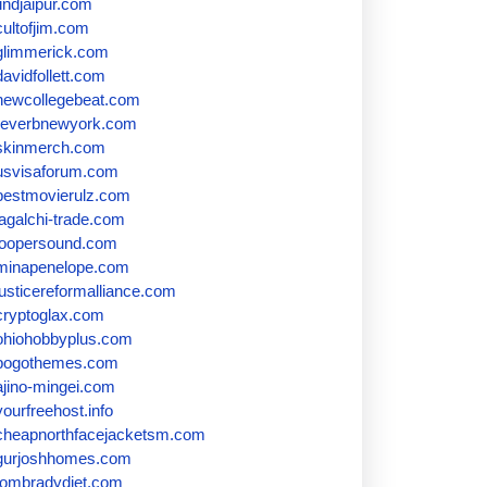
findjaipur.com
cultofjim.com
glimmerick.com
davidfollett.com
newcollegebeat.com
reverbnewyork.com
skinmerch.com
usvisaforum.com
bestmovierulz.com
jagalchi-trade.com
loopersound.com
minapenelope.com
justicereformalliance.com
cryptoglax.com
ohiohobbyplus.com
bogothemes.com
ajino-mingei.com
yourfreehost.info
cheapnorthfacejacketsm.com
gurjoshhomes.com
tombradydiet.com