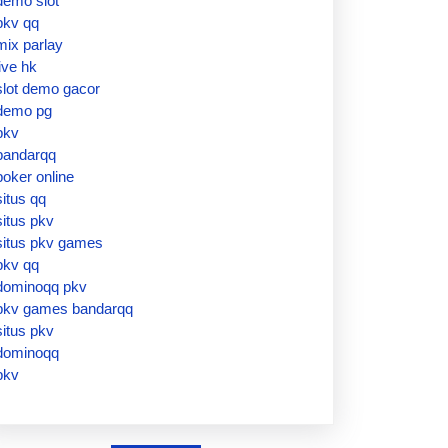
demo slot
pkv qq
mix parlay
live hk
slot demo gacor
demo pg
pkv
bandarqq
poker online
situs qq
situs pkv
:
situs pkv games
ya
pkv qq
dominoqq pkv
pkv games bandarqq
situs pkv
dominoqq
pkv