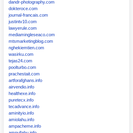
dandr-photography.com
dokteroce.com
journal-francais.com
justintv10.com
lawyerule.com
mediamingleseaco.com
mtsmarketingblog.com
nghekiemtien.com
wasirku.com
tejas24.com
poolturbo.com
prachestait.com
artforafghans.info
airvendio.info
healthexe.info
puretecx.info
tecadvance.info
aminityio.info
amiolahu.info
ampacheme.info
ampullahu.info