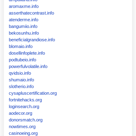
aromaxme.info
asserthatecontrast.info
atenderme.info
bangumiio.info
bekosunhu.info
beneficialgrandiose.info
blomaio.info
dosellinfoplete.info
podtubeio.info
powerfulvolatile.info
qvidsio.info
shumaio.info
slotherio.info
cysapluscertification.org
fortnitehacks.org
loginsearch.org
aodecor.org
donorsmatch.org
nowtimes.org
casinoeing.org