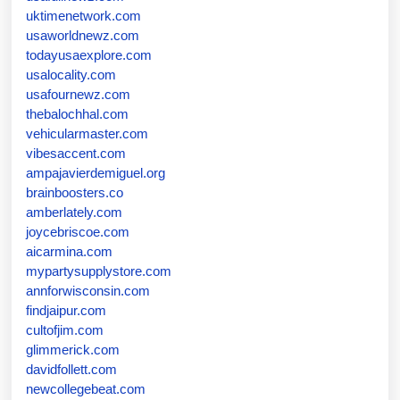
uktimenetwork.com
usaworldnewz.com
todayusaexplore.com
usalocality.com
usafournewz.com
thebalochhal.com
vehicularmaster.com
vibesaccent.com
ampajavierdemiguel.org
brainboosters.co
amberlately.com
joycebriscoe.com
aicarmina.com
mypartysupplystore.com
annforwisconsin.com
findjaipur.com
cultofjim.com
glimmerick.com
davidfollett.com
newcollegebeat.com