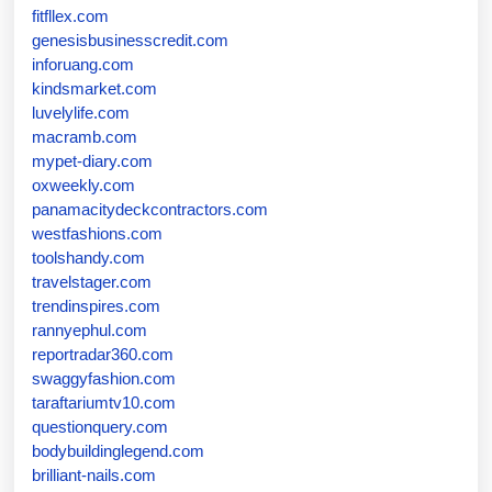
fitfllex.com
genesisbusinesscredit.com
inforuang.com
kindsmarket.com
luvelylife.com
macramb.com
mypet-diary.com
oxweekly.com
panamacitydeckcontractors.com
westfashions.com
toolshandy.com
travelstager.com
trendinspires.com
rannyephul.com
reportradar360.com
swaggyfashion.com
taraftariumtv10.com
questionquery.com
bodybuildinglegend.com
brilliant-nails.com