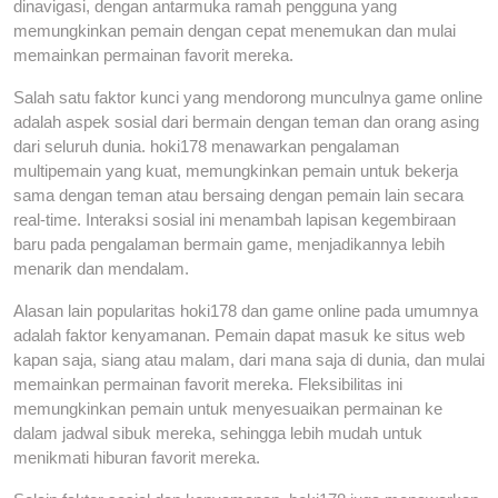
dinavigasi, dengan antarmuka ramah pengguna yang
memungkinkan pemain dengan cepat menemukan dan mulai
memainkan permainan favorit mereka.
Salah satu faktor kunci yang mendorong munculnya game online
adalah aspek sosial dari bermain dengan teman dan orang asing
dari seluruh dunia. hoki178 menawarkan pengalaman
multipemain yang kuat, memungkinkan pemain untuk bekerja
sama dengan teman atau bersaing dengan pemain lain secara
real-time. Interaksi sosial ini menambah lapisan kegembiraan
baru pada pengalaman bermain game, menjadikannya lebih
menarik dan mendalam.
Alasan lain popularitas hoki178 dan game online pada umumnya
adalah faktor kenyamanan. Pemain dapat masuk ke situs web
kapan saja, siang atau malam, dari mana saja di dunia, dan mulai
memainkan permainan favorit mereka. Fleksibilitas ini
memungkinkan pemain untuk menyesuaikan permainan ke
dalam jadwal sibuk mereka, sehingga lebih mudah untuk
menikmati hiburan favorit mereka.