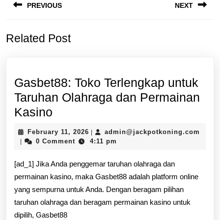
PREVIOUS
NEXT
navigation
Previous
Next
Related Post
post:
post:
Gasbet88: Toko Terlengkap untuk
Taruhan Olahraga dan Permainan
Gasbet88:
Kasino
Toko
February
February 11, 2026
admin@jackpotkoning.com
|
Terlengkap
admin@jackpotkoning.com
11,
0 Comment
4:11 pm
|
2026
untuk
[ad_1] Jika Anda penggemar taruhan olahraga dan
Taruhan
permainan kasino, maka Gasbet88 adalah platform online
Olahraga
yang sempurna untuk Anda. Dengan beragam pilihan
dan
taruhan olahraga dan beragam permainan kasino untuk
Permainan
dipilih, Gasbet88