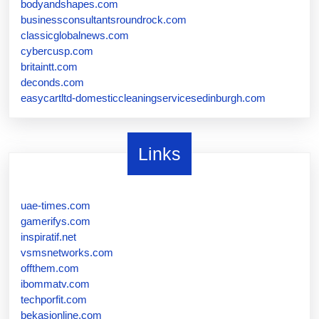
bodyandshapes.com
businessconsultantsroundrock.com
classicglobalnews.com
cybercusp.com
britaintt.com
deconds.com
easycartltd-domesticcleaningservicesedinburgh.com
Links
uae-times.com
gamerifys.com
inspiratif.net
vsmsnetworks.com
offthem.com
ibommatv.com
techporfit.com
bekasionline.com