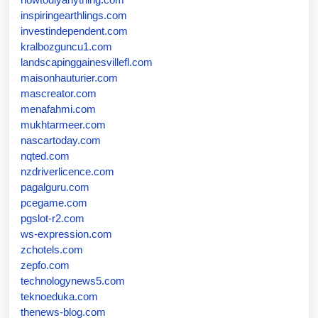
inspiringearthlings.com
investindependent.com
kralbozguncu1.com
landscapinggainesvillefl.com
maisonhauturier.com
mascreator.com
menafahmi.com
mukhtarmeer.com
nascartoday.com
nqted.com
nzdriverlicence.com
pagalguru.com
pcegame.com
pgslot-r2.com
ws-expression.com
zchotels.com
zepfo.com
technologynews5.com
teknoeduka.com
thenews-blog.com