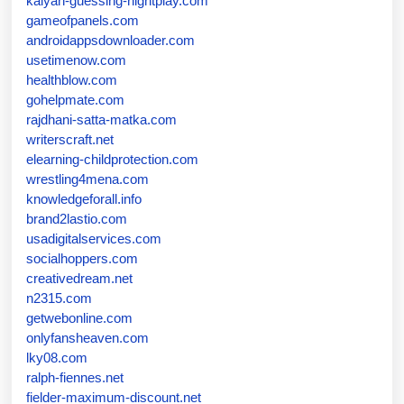
kalyan-guessing-nightplay.com
gameofpanels.com
androidappsdownloader.com
usetimenow.com
healthblow.com
gohelpmate.com
rajdhani-satta-matka.com
writerscraft.net
elearning-childprotection.com
wrestling4mena.com
knowledgeforall.info
brand2lastio.com
usadigitalservices.com
socialhoppers.com
creativedream.net
n2315.com
getwebonline.com
onlyfansheaven.com
lky08.com
ralph-fiennes.net
fielder-maximum-discount.net