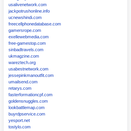
usalivenetwork.com
jackpotrushonline.info
ucnewshindi.com
freecellphonedatabase.com
gamersrope.com
exellewebmedia.com
free-gamestop.com
sinbadtravels.com
ukmagzine.com
wareztech.org
usabestnetwork.com
jessepinkmanoutfit.com
umailsend.com
retarys.com
fasterformationcpf.com
goldensnuggles.com
lookbattlemap.com
buyrdpservice.com
yesport.net
tostylo.com