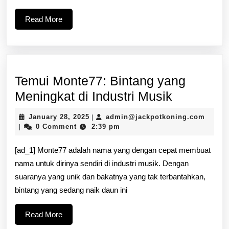
Kasino
Read
Read More
More
Temui Monte77: Bintang yang
Temui
Meningkat di Industri Musik
Monte77:
January
admin
January 28, 2025
admin@jackpotkoning.com
|
Bintang
28,
0 Comment
2:39 pm
|
2025
yang
[ad_1] Monte77 adalah nama yang dengan cepat membuat
Meningka
nama untuk dirinya sendiri di industri musik. Dengan
di
suaranya yang unik dan bakatnya yang tak terbantahkan,
Industri
bintang yang sedang naik daun ini
Musik
Read
Read More
More