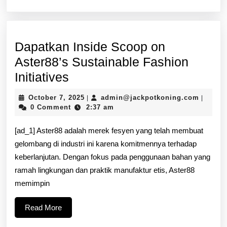
Dapatkan Inside Scoop on
Aster88’s Sustainable Fashion
Dapatkan
Initiatives
Inside
October
admin@
October 7, 2025
admin@jackpotkoning.com
|
|
Scoop
7,
0 Comment
2:37 am
2025
on
[ad_1] Aster88 adalah merek fesyen yang telah membuat
Aster88’s
gelombang di industri ini karena komitmennya terhadap
Sustainable
keberlanjutan. Dengan fokus pada penggunaan bahan yang
Fashion
ramah lingkungan dan praktik manufaktur etis, Aster88
Initiatives
memimpin
Read
Read More
More