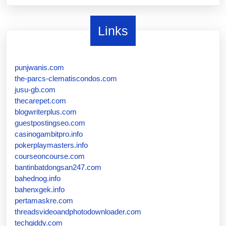
Links
punjwanis.com
the-parcs-clematiscondos.com
jusu-gb.com
thecarepet.com
blogwriterplus.com
guestpostingseo.com
casinogambitpro.info
pokerplaymasters.info
courseoncourse.com
bantinbatdongsan247.com
bahednog.info
bahenxgek.info
pertamaskre.com
threadsvideoandphotodownloader.com
techgiddy.com