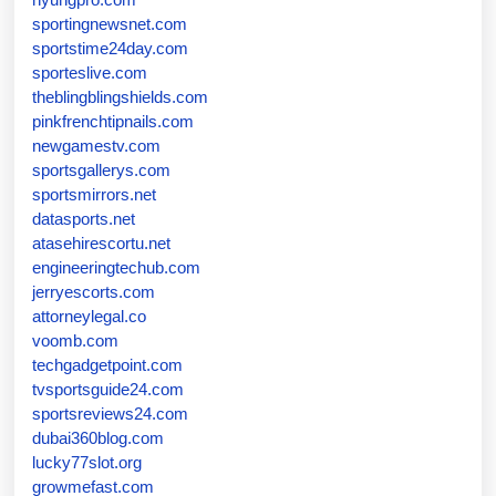
sportingnewsnet.com
sportstime24day.com
sporteslive.com
theblingblingshields.com
pinkfrenchtipnails.com
newgamestv.com
sportsgallerys.com
sportsmirrors.net
datasports.net
atasehirescortu.net
engineeringtechub.com
jerryescorts.com
attorneylegal.co
voomb.com
techgadgetpoint.com
tvsportsguide24.com
sportsreviews24.com
dubai360blog.com
lucky77slot.org
growmefast.com