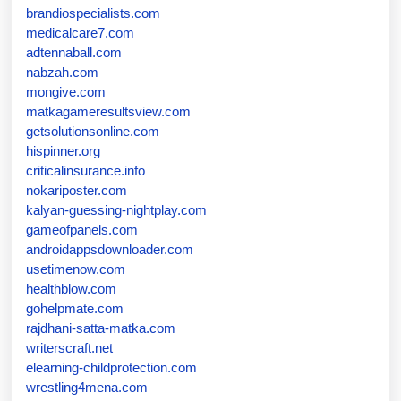
brandiospecialists.com
medicalcare7.com
adtennaball.com
nabzah.com
mongive.com
matkagameresultsview.com
getsolutionsonline.com
hispinner.org
criticalinsurance.info
nokariposter.com
kalyan-guessing-nightplay.com
gameofpanels.com
androidappsdownloader.com
usetimenow.com
healthblow.com
gohelpmate.com
rajdhani-satta-matka.com
writerscraft.net
elearning-childprotection.com
wrestling4mena.com