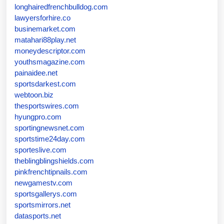
longhairedfrenchbulldog.com
lawyersforhire.co
businemarket.com
matahari88play.net
moneydescriptor.com
youthsmagazine.com
painaidee.net
sportsdarkest.com
webtoon.biz
thesportswires.com
hyungpro.com
sportingnewsnet.com
sportstime24day.com
sporteslive.com
theblingblingshields.com
pinkfrenchtipnails.com
newgamestv.com
sportsgallerys.com
sportsmirrors.net
datasports.net