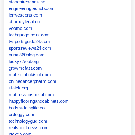
atasehirescortu.net
engineeringtechub.com
jerryescorts.com
attorneylegal.co
voomb.com
techgadgetpoint.com
tvsportsguide24.com
sportsreviews24.com
dubai360blog.com
lucky77slot.org
growmefast.com
mahkotahokislot.com
onlinecancerpharm.com
ufalek.org
mattress-disposal.com
happyflooringandcabinets.com
bodybuildinglife.co
qrdoggy.com
technologygud.com
realshocknews.com
pickgb.com