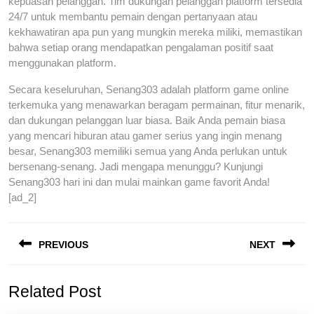
kepuasan pelanggan. Tim dukungan pelanggan platform tersedia
24/7 untuk membantu pemain dengan pertanyaan atau
kekhawatiran apa pun yang mungkin mereka miliki, memastikan
bahwa setiap orang mendapatkan pengalaman positif saat
menggunakan platform.
Secara keseluruhan, Senang303 adalah platform game online
terkemuka yang menawarkan beragam permainan, fitur menarik,
dan dukungan pelanggan luar biasa. Baik Anda pemain biasa
yang mencari hiburan atau gamer serius yang ingin menang
besar, Senang303 memiliki semua yang Anda perlukan untuk
bersenang-senang. Jadi mengapa menunggu? Kunjungi
Senang303 hari ini dan mulai mainkan game favorit Anda!
[ad_2]
Post
PREVIOUS
NEXT
navigation
Previous
Next
Related Post
post:
post: