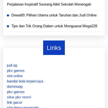
Perjalanan Inspiratif Seorang Atlet Sekolah Menengah
Dewa89: Pilihan Utama untuk Taruhan dan Judi Online
Tips dan Trik Orang Dalam untuk Menguasai Mega228
Links
judi qq
pkv games
slot online
bandar bola terpercaya
dominoqq
pkv games
situs pkv resmi
link gacor
slot demo pragmatic