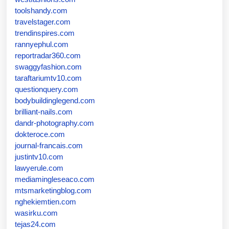
toolshandy.com
travelstager.com
trendinspires.com
rannyephul.com
reportradar360.com
swaggyfashion.com
taraftariumtv10.com
questionquery.com
bodybuildinglegend.com
brilliant-nails.com
dandr-photography.com
dokteroce.com
journal-francais.com
justintv10.com
lawyerule.com
mediamingleseaco.com
mtsmarketingblog.com
nghekiemtien.com
wasirku.com
tejas24.com