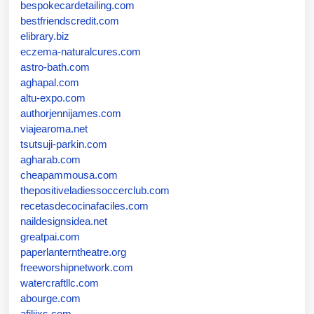
bespokecardetailing.com
bestfriendscredit.com
elibrary.biz
eczema-naturalcures.com
astro-bath.com
aghapal.com
altu-expo.com
authorjennijames.com
viajearoma.net
tsutsuji-parkin.com
agharab.com
cheapammousa.com
thepositiveladiessoccerclub.com
recetasdecocinafaciles.com
naildesignsidea.net
greatpai.com
paperlanterntheatre.org
freeworshipnetwork.com
watercraftllc.com
abourge.com
afiliixs.com