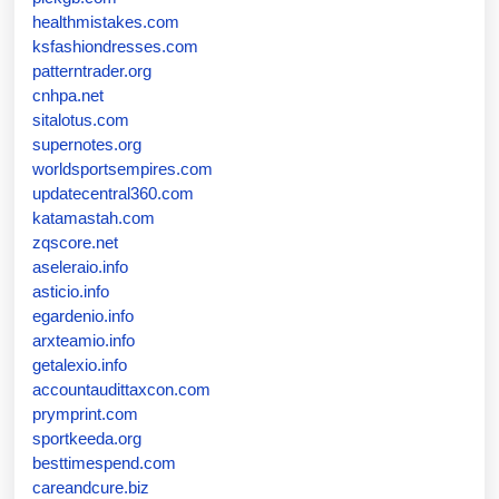
healthmistakes.com
ksfashiondresses.com
patterntrader.org
cnhpa.net
sitalotus.com
supernotes.org
worldsportsempires.com
updatecentral360.com
katamastah.com
zqscore.net
aseleraio.info
asticio.info
egardenio.info
arxteamio.info
getalexio.info
accountaudittaxcon.com
prymprint.com
sportkeeda.org
besttimespend.com
careandcure.biz