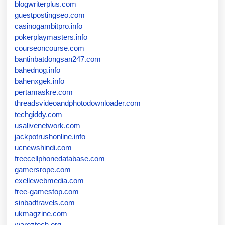
blogwriterplus.com
guestpostingseo.com
casinogambitpro.info
pokerplaymasters.info
courseoncourse.com
bantinbatdongsan247.com
bahednog.info
bahenxgek.info
pertamaskre.com
threadsvideoandphotodownloader.com
techgiddy.com
usalivenetwork.com
jackpotrushonline.info
ucnewshindi.com
freecellphonedatabase.com
gamersrope.com
exellewebmedia.com
free-gamestop.com
sinbadtravels.com
ukmagzine.com
wareztech.org