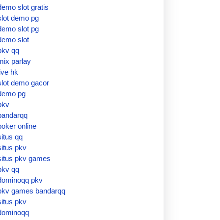
demo slot gratis
slot demo pg
demo slot pg
demo slot
pkv qq
mix parlay
live hk
slot demo gacor
demo pg
pkv
bandarqq
poker online
situs qq
situs pkv
situs pkv games
pkv qq
dominoqq pkv
pkv games bandarqq
situs pkv
dominoqq