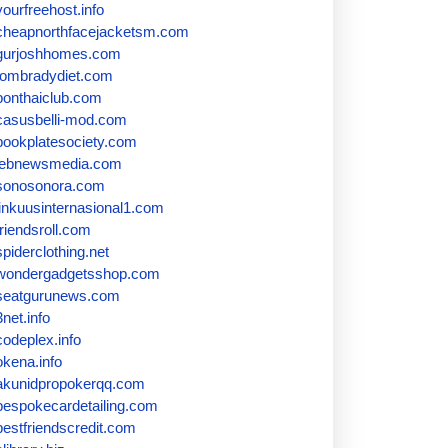
yourfreehost.info
cheapnorthfacejacketsm.com
gurjoshhomes.com
tombradydiet.com
bonthaiclub.com
casusbelli-mod.com
bookplatesociety.com
lebnewsmedia.com
sonosonora.com
linkuusinternasional1.com
friendsroll.com
spiderclothing.net
wondergadgetsshop.com
seatgurunews.com
3net.info
codeplex.info
okena.info
akunidpropokerqq.com
bespokecardetailing.com
bestfriendscredit.com