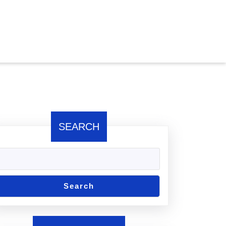
SEARCH
Search