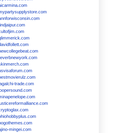
aicarmina.com
mypartysupplystore.com
annforwisconsin.com
findjaipur.com
cultofjim.com
glimmerick.com
davidfollett.com
newcollegebeat.com
reverbnewyork.com
skinmerch.com
usvisaforum.com
bestmovierulz.com
jagalchi-trade.com
loopersound.com
minapenelope.com
justicereformalliance.com
cryptoglax.com
ohiohobbyplus.com
bogothemes.com
ajino-mingei.com