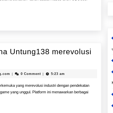
yang
kita
ketahui
dan
apa
yang
na Untung138 merevolusi
tidak
ook
kita
nside:
admin@jackpotkoning.com
g.com
0 Comment
5:23 am
|
lakukan
|
agaimana
terkemuka yang merevolusi industri dengan pendekatan
ntung138
game yang unggul. Platform ini menawarkan berbagai
erevolusi
ndustri