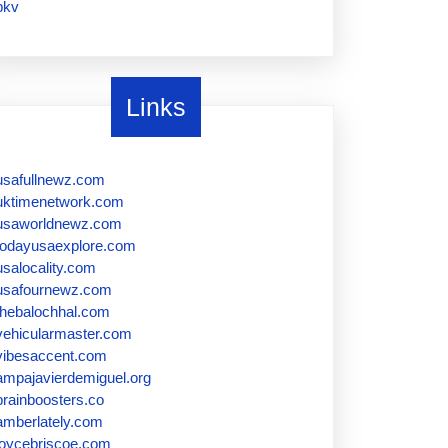
pkv
Links
usafullnewz.com
uktimenetwork.com
usaworldnewz.com
todayusaexplore.com
usalocality.com
usafournewz.com
thebalochhal.com
vehicularmaster.com
vibesaccent.com
ampajavierdemiguel.org
brainboosters.co
amberlately.com
joycebriscoe.com