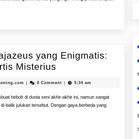
jazeus yang Enigmatis:
Mengungkap
tis Misterius
Dunia
admin@jackpotkoning.com
koning.com
0 Comment
5:34 am
|
|
Rajazeus
at heboh di dunia seni akhir-akhir ini, namun sangat
yang
 di balik julukan tersebut. Dengan gaya berbeda yang
Enigmatis:
Melihat
Lebih