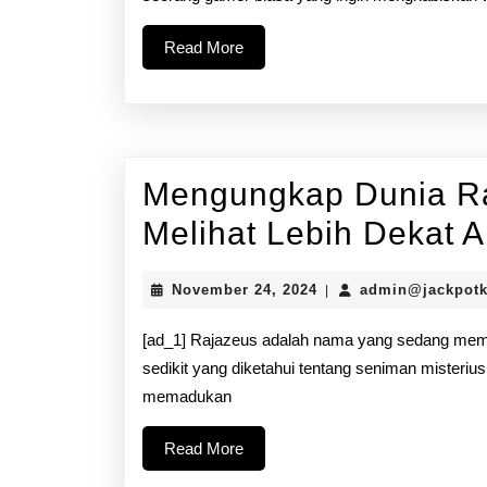
dengan
Read
SlotVIP
Read More
More
Mengungkap Dunia Ra
Melihat Lebih Dekat Ar
November
November 24, 2024
admin@jackpot
|
24,
2024
[ad_1] Rajazeus adalah nama yang sedang membu
sedikit yang diketahui tentang seniman misterius
memadukan
Read
Read More
More