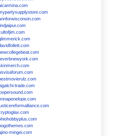
aicarmina.com
mypartysupplystore.com
annforwisconsin.com
findjaipur.com
cultofjim.com
glimmerick.com
davidfollett.com
newcollegebeat.com
reverbnewyork.com
skinmerch.com
usvisaforum.com
bestmovierulz.com
jagalchi-trade.com
loopersound.com
minapenelope.com
justicereformalliance.com
cryptoglax.com
ohiohobbyplus.com
bogothemes.com
ajino-mingei.com