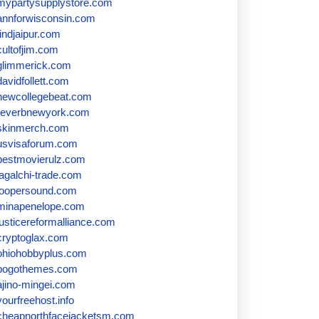
mypartysupplystore.com
annforwisconsin.com
findjaipur.com
cultofjim.com
glimmerick.com
davidfollett.com
newcollegebeat.com
reverbnewyork.com
skinmerch.com
usvisaforum.com
bestmovierulz.com
jagalchi-trade.com
loopersound.com
minapenelope.com
justicereformalliance.com
cryptoglax.com
ohiohobbyplus.com
bogothemes.com
ajino-mingei.com
yourfreehost.info
cheapnorthfacejacketsm.com