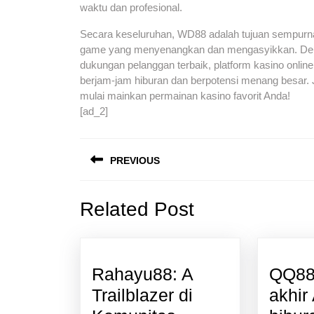
waktu dan profesional.
Secara keseluruhan, WD88 adalah tujuan sempurn
game yang menyenangkan dan mengasyikkan. Den
dukungan pelanggan terbaik, platform kasino onlin
berjam-jam hiburan dan berpotensi menang besar.
mulai mainkan permainan kasino favorit Anda!
[ad_2]
Post
PREVIOUS
navigation
Previous
Related Post
post:
Rahayu88: A
QQ88
Trailblazer di
akhir