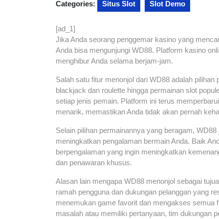
Categories:
Situs Slot
Slot Demo
[ad_1]
Jika Anda seorang penggemar kasino yang mencar
Anda bisa mengunjungi WD88. Platform kasino onl
menghibur Anda selama berjam-jam.
Salah satu fitur menonjol dari WD88 adalah pilihan 
blackjack dan roulette hingga permainan slot popul
setiap jenis pemain. Platform ini terus memperbar
menarik, memastikan Anda tidak akan pernah kehab
Selain pilihan permainannya yang beragam, WD88
meningkatkan pengalaman bermain Anda. Baik Anda
berpengalaman yang ingin meningkatkan kemenan
dan penawaran khusus.
Alasan lain mengapa WD88 menonjol sebagai tuju
ramah pengguna dan dukungan pelanggan yang res
menemukan game favorit dan mengakses semua fit
masalah atau memiliki pertanyaan, tim dukungan 