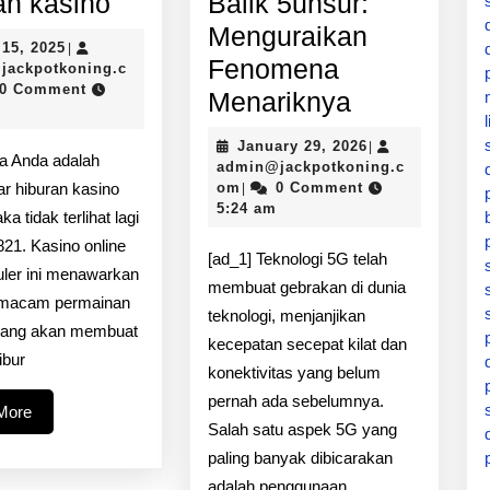
QQ8821:
an kasino
Balik 5unsur:
Tujuan
Menguraikan
June
 15, 2025
|
akhir
Fenomena
15,
jackpotkoning.c
n@jackpotkoning.com
2025
0 Comment
Anda
Ilmu
Menariknya
m
untuk
Pengetahu
January
January 29, 2026
|
ka Anda adalah
hiburan
di
29,
admin@jackpotkoning.c
admin@jackpotkoning.com
2026
r hiburan kasino
om
0 Comment
|
kasino
Balik
5:24 am
ka tidak terlihat lagi
5unsur:
21. Kasino online
[ad_1] Teknologi 5G telah
Menguraik
ler ini menawarkan
membuat gebrakan di dunia
Fenomena
 macam permainan
teknologi, menjanjikan
Menarikny
 yang akan membuat
kecepatan secepat kilat dan
ibur
konektivitas yang belum
pernah ada sebelumnya.
Read
More
Salah satu aspek 5G yang
More
paling banyak dibicarakan
adalah penggunaan