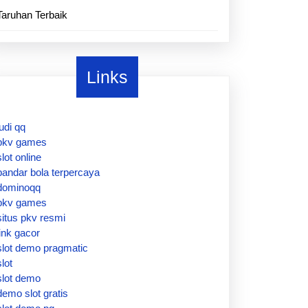
Taruhan Terbaik
Links
judi qq
pkv games
slot online
bandar bola terpercaya
dominoqq
pkv games
situs pkv resmi
link gacor
slot demo pragmatic
slot
slot demo
demo slot gratis