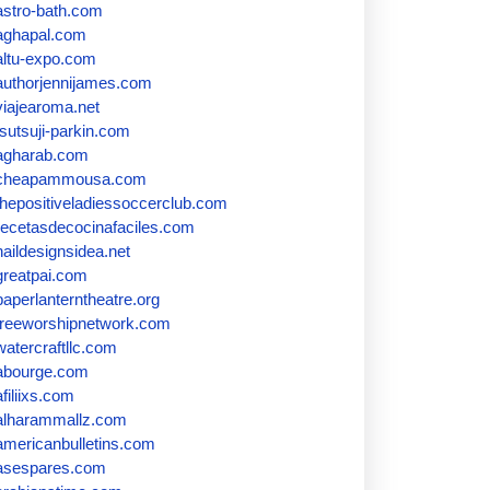
astro-bath.com
aghapal.com
altu-expo.com
authorjennijames.com
viajearoma.net
tsutsuji-parkin.com
agharab.com
cheapammousa.com
thepositiveladiessoccerclub.com
recetasdecocinafaciles.com
naildesignsidea.net
greatpai.com
paperlanterntheatre.org
freeworshipnetwork.com
watercraftllc.com
abourge.com
afiliixs.com
alharammallz.com
americanbulletins.com
asespares.com