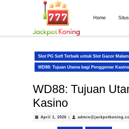
Skip
to
content
Home
Situs
Skip
to
content
Slot PG Soft Terbaik untuk Slot Gacor Malam
WD88: Tujuan Utama bagi Penggemar Kasin
WD88: Tujuan Uta
Kasino
April
April 1, 2026
admin@jackpotkoning.c
|
1,
2026