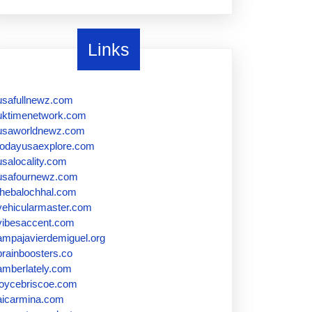
Links
usafullnewz.com
uktimenetwork.com
usaworldnewz.com
todayusaexplore.com
usalocality.com
usafournewz.com
thebalochhal.com
vehicularmaster.com
vibesaccent.com
ampajavierdemiguel.org
brainboosters.co
amberlately.com
joycebriscoe.com
aicarmina.com