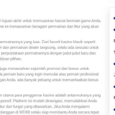
i tujuan akhir untuk memuaskan hasrat bermain game Anda,
ine ini menawarkan beragam permainan dan fitur yang akan
permainannya yang luas. Dari favorit kasino klasik seperti
er dan permainan dealer langsung, selalu ada sesuatu untuk
ui perpustakaan permainannya dengan judul-judul baru dan
isan pilihan.
 juga menawarkan sejumlah promosi dan bonus untuk
 pemain baru yang ingin memulai atau pemain profesional
gan Anda, ada banyak peluang untuk memanfaatkan bonus
an utama para penggemar kasino adalah antarmukanya yang
ponsif. Platform ini mudah dinavigasi, memudahkan Anda
ur dan fungsi yang ditawarkan. Jika Anda mengalami
pelanggan di WD88 selalu siap membantu Anda secara tepat