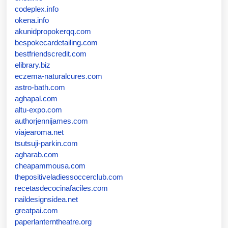
codeplex.info
okena.info
akunidpropokerqq.com
bespokecardetailing.com
bestfriendscredit.com
elibrary.biz
eczema-naturalcures.com
astro-bath.com
aghapal.com
altu-expo.com
authorjennijames.com
viajearoma.net
tsutsuji-parkin.com
agharab.com
cheapammousa.com
thepositiveladiessoccerclub.com
recetasdecocinafaciles.com
naildesignsidea.net
greatpai.com
paperlanterntheatre.org