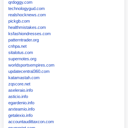
qrdoggy.com
technologygud.com
realshocknews.com
pickgb.com
healthmistakes.com
ksfashiondresses.com
patterntrader.org
cnhpa.net
sitalotus.com
supernotes.org
worldsportsempires.com
updatecentral360.com
katamastah.com
zqscore.net
aseleraio.info
asticio.info
egardenio.info
arxteamio.info
getalexio.info
accountaudittaxcon.com
prymprint.com