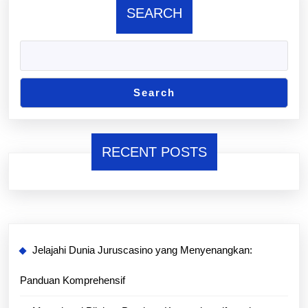
SEARCH
Search
RECENT POSTS
Jelajahi Dunia Juruscasino yang Menyenangkan:
Panduan Komprehensif