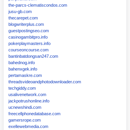
the-parcs-clematiscondos.com
jusu-gb.com
thecarepet.com
blogwriterplus.com
guestpostingseo.com
casinogambitpro.info
pokerplaymasters.info
courseoncourse.com
bantinbatdongsan247.com
bahednog.info
bahenxgek.info
pertamaskre.com
threadsvideoandphotodownloader.com
techgiddy.com
usalivenetwork.com
jackpotrushonline.info
ucnewshindi.com
freecellphonedatabase.com
gamersrope.com
exellewebmedia.com