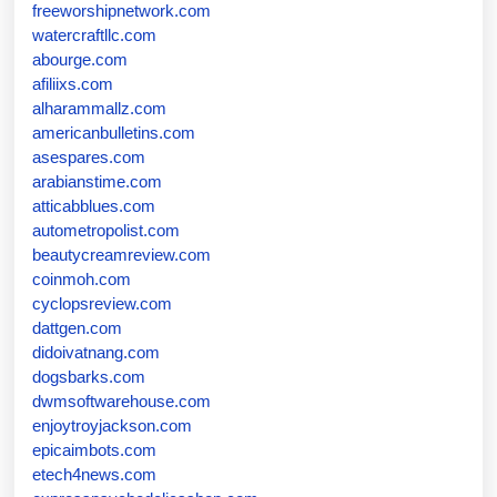
freeworshipnetwork.com
watercraftllc.com
abourge.com
afiliixs.com
alharammallz.com
americanbulletins.com
asespares.com
arabianstime.com
atticabblues.com
autometropolist.com
beautycreamreview.com
coinmoh.com
cyclopsreview.com
dattgen.com
didoivatnang.com
dogsbarks.com
dwmsoftwarehouse.com
enjoytroyjackson.com
epicaimbots.com
etech4news.com