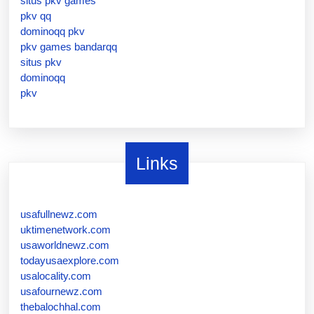
situs pkv games
pkv qq
dominoqq pkv
pkv games bandarqq
situs pkv
dominoqq
pkv
Links
usafullnewz.com
uktimenetwork.com
usaworldnewz.com
todayusaexplore.com
usalocality.com
usafournewz.com
thebalochhal.com