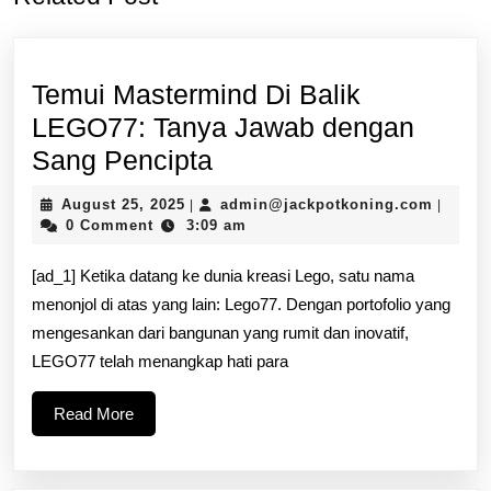
post:
post:
Temui Mastermind Di Balik
LEGO77: Tanya Jawab dengan
Temui
Sang Pencipta
Mastermind
August
admin@
August 25, 2025
admin@jackpotkoning.com
|
|
Di
25,
0 Comment
3:09 am
2025
Balik
[ad_1] Ketika datang ke dunia kreasi Lego, satu nama
LEGO77:
menonjol di atas yang lain: Lego77. Dengan portofolio yang
Tanya
mengesankan dari bangunan yang rumit dan inovatif,
Jawab
LEGO77 telah menangkap hati para
dengan
Read
Read More
Sang
More
Pencipta