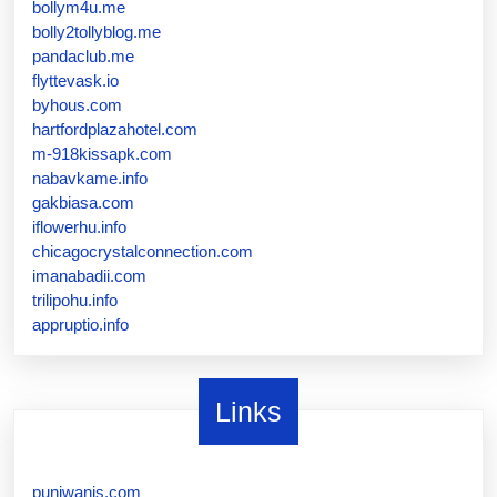
bollym4u.me
bolly2tollyblog.me
pandaclub.me
flyttevask.io
byhous.com
hartfordplazahotel.com
m-918kissapk.com
nabavkame.info
gakbiasa.com
iflowerhu.info
chicagocrystalconnection.com
imanabadii.com
trilipohu.info
appruptio.info
Links
punjwanis.com