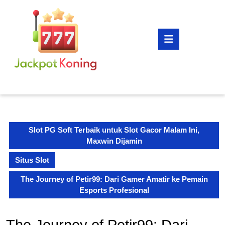
Skip
to
content
Open
Skip
Button
to
content
Slot PG Soft Terbaik untuk Slot Gacor Malam Ini,
Maxwin Dijamin
Situs Slot
The Journey of Petir99: Dari Gamer Amatir ke Pemain
Esports Profesional