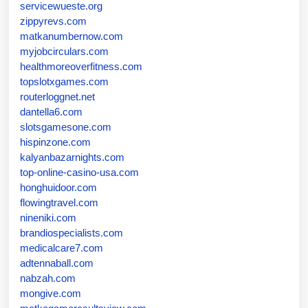
servicewueste.org
zippyrevs.com
matkanumbernow.com
myjobcirculars.com
healthmoreoverfitness.com
topslotxgames.com
routerloggnet.net
dantella6.com
slotsgamesone.com
hispinzone.com
kalyanbazarnights.com
top-online-casino-usa.com
honghuidoor.com
flowingtravel.com
nineniki.com
brandiospecialists.com
medicalcare7.com
adtennaball.com
nabzah.com
mongive.com