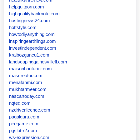
helpquitporn.com
highqualitybanknote.com
hostingnews24.com
hottstyle.com
howtodiyanything.com
inspiringearthlings.com
investindependent.com
kralbozguncu1.com
landscapinggainesvillefl.com
maisonhauturier.com
mascreator.com
menafahmi.com
mukhtarmeer.com
nascartoday.com
nqted.com
nzdriverlicence.com
pagalguru.com
pcegame.com
pgslot-r2.com
ws-expression.com