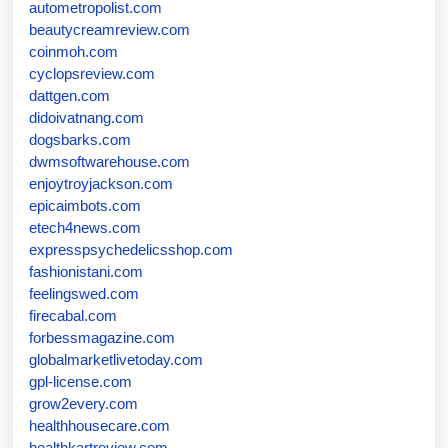
autometropolist.com
beautycreamreview.com
coinmoh.com
cyclopsreview.com
dattgen.com
didoivatnang.com
dogsbarks.com
dwmsoftwarehouse.com
enjoytroyjackson.com
epicaimbots.com
etech4news.com
expresspsychedelicsshop.com
fashionistani.com
feelingswed.com
firecabal.com
forbessmagazine.com
globalmarketlivetoday.com
gpl-license.com
grow2every.com
healthhousecare.com
healthkartreview.com