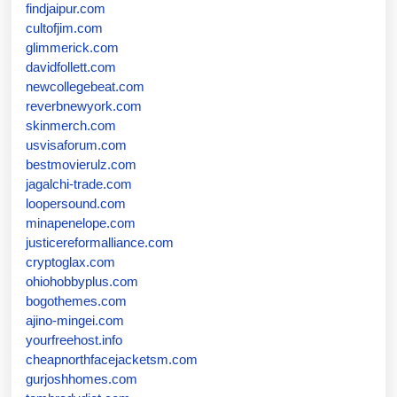
findjaipur.com
cultofjim.com
glimmerick.com
davidfollett.com
newcollegebeat.com
reverbnewyork.com
skinmerch.com
usvisaforum.com
bestmovierulz.com
jagalchi-trade.com
loopersound.com
minapenelope.com
justicereformalliance.com
cryptoglax.com
ohiohobbyplus.com
bogothemes.com
ajino-mingei.com
yourfreehost.info
cheapnorthfacejacketsm.com
gurjoshhomes.com