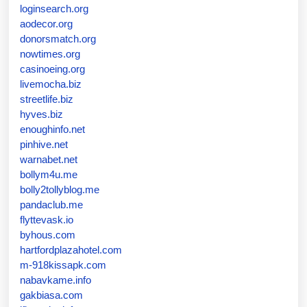
loginsearch.org
aodecor.org
donorsmatch.org
nowtimes.org
casinoeing.org
livemocha.biz
streetlife.biz
hyves.biz
enoughinfo.net
pinhive.net
warnabet.net
bollym4u.me
bolly2tollyblog.me
pandaclub.me
flyttevask.io
byhous.com
hartfordplazahotel.com
m-918kissapk.com
nabavkame.info
gakbiasa.com