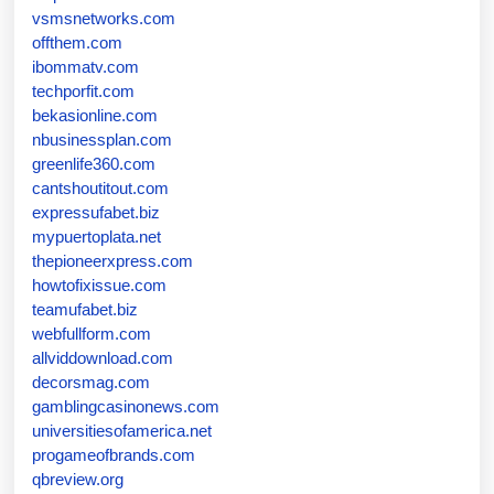
vsmsnetworks.com
offthem.com
ibommatv.com
techporfit.com
bekasionline.com
nbusinessplan.com
greenlife360.com
cantshoutitout.com
expressufabet.biz
mypuertoplata.net
thepioneerxpress.com
howtofixissue.com
teamufabet.biz
webfullform.com
allviddownload.com
decorsmag.com
gamblingcasinonews.com
universitiesofamerica.net
progameofbrands.com
qbreview.org