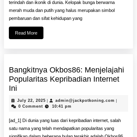
terindah dan ikonik di dunia. Kelopak bunga berwarna
Menan
merah muda dan putih yang halus merupakan simbol
Bunga
pembaruan dan sifat kehidupan yang
Sakura
Read
Read More
yang
More
Menakj
ini
Bangkitnya Okbos86: Menjelajahi
Popularitas Kepribadian Internet
Bangkitnya
Ini
Okbos86:
July
admin@ja
July 22, 2025
admin@jackpotkoning.com
|
|
Menjelajahi
22,
0 Comment
10:41 pm
2025
Popularitas
[ad_1] Di dunia yang luas dari kepribadian internet, salah
Kepribadian
satu nama yang telah mendapatkan popularitas yang
Internet
signifikan dalam beberapa bulan terakhir adalah Okbos86.