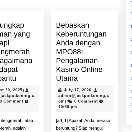
ungkap
Bebaskan
man yang
Keberuntungan
api
Anda dengan
engmerah
MPO88:
bagaimana
Pengalaman
dapat
Kasino Online
Mengungkap
Bebaskan
antu
Utama
ancaman
Keberuntungan
August
July
st 30, 2025
July 17, 2026
|
|
yang
Anda
30,
17,
jackpotkoning.c
admin@jackpotkoning.c
n@jackpotkoning.com
2025
admin@jackpotkoning.com
2026
0 Comment
om
0 Comment
|
dihadapi
dengan
m
10:56 pm
Bantengmerah
MPO88:
ntengmerah, atau
dan
[ad_1] Apakah Anda merasa
Pengalaman
Merah, adalah
beruntung? Siap menguji
bagaimana
Kasino