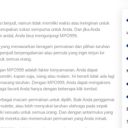
 berjudi, namun tidak memiliki waktu atau keinginan untuk
 merupakan solusi sempurna untuk Anda. Dan jika Anda
dan andal, Anda bisa mengunjungi MPO999.
a yang menawarkan beragam permainan dan pilihan taruhan
penjudi berpengalaman atau pemula yang ingin terjun ke
tuk semua orang.
engan MPO999 adalah faktor kenyamanan. Anda dapat
ri, kapan saja, siang atau malam. Ini berarti tidak ada lagi
 memasang taruhan. Dengan MPO999, Anda dapat mengakses
raga favorit Anda hanya dengan beberapa klik tombol.
bagai macam permainan untuk dipilih. Baik Anda penggemar
 roulette, atau lebih menyukai taruhan olahraga pada sepak
liki sesuatu untuk semua orang. Dan dengan antarmuka yang
web mereka dan menemukan permainan yang Anda minati.