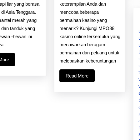
api liar yang berasal
keterampilan Anda dan
kami
Online
n di Asia Tenggara.
mencoba beberapa
dapat
Utama
antel merah yang
permainan kasino yang
membantu
 dan tanduk yang
menarik? Kunjungi MPO88,
ewan -hewan ini
kasino online terkemuka yang
ya
menawarkan beragam
permainan dan peluang untuk
Read
More
melepaskan keberuntungan
More
Read
Read More
More