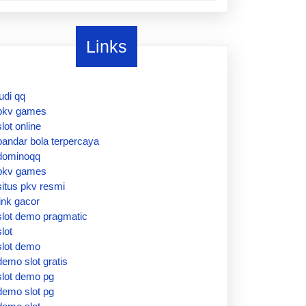
Links
judi qq
pkv games
slot online
bandar bola terpercaya
dominoqq
pkv games
situs pkv resmi
link gacor
slot demo pragmatic
slot
slot demo
demo slot gratis
slot demo pg
demo slot pg