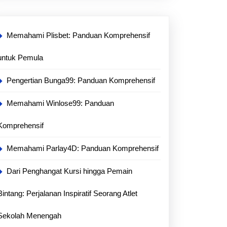
Memahami Plisbet: Panduan Komprehensif
untuk Pemula
Pengertian Bunga99: Panduan Komprehensif
Memahami Winlose99: Panduan
Komprehensif
Memahami Parlay4D: Panduan Komprehensif
Dari Penghangat Kursi hingga Pemain
Bintang: Perjalanan Inspiratif Seorang Atlet
Sekolah Menengah