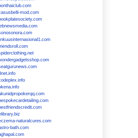
bonthaiclub.com
casusbelli-mod.com
bookplatesociety.com
lebnewsmedia.com
sonosonora.com
linkuusinternasional1.com
friendsroll.com
spiderclothing.net
wondergadgetsshop.com
seatgurunews.com
3net.info
codeplex.info
okena.info
akunidpropokerqq.com
bespokecardetailing.com
bestfriendscredit.com
elibrary.biz
eczema-naturalcures.com
astro-bath.com
aghapal.com