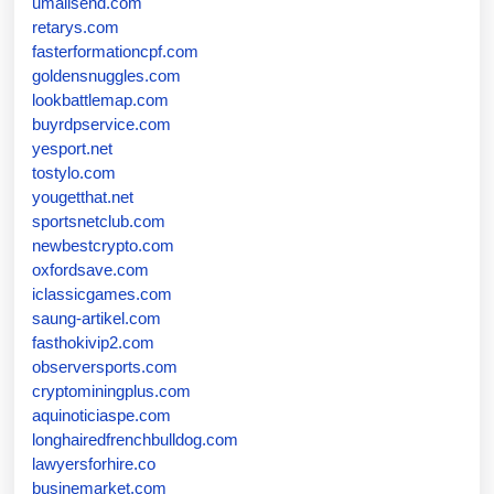
umailsend.com
retarys.com
fasterformationcpf.com
goldensnuggles.com
lookbattlemap.com
buyrdpservice.com
yesport.net
tostylo.com
yougetthat.net
sportsnetclub.com
newbestcrypto.com
oxfordsave.com
iclassicgames.com
saung-artikel.com
fasthokivip2.com
observersports.com
cryptominingplus.com
aquinoticiaspe.com
longhairedfrenchbulldog.com
lawyersforhire.co
businemarket.com