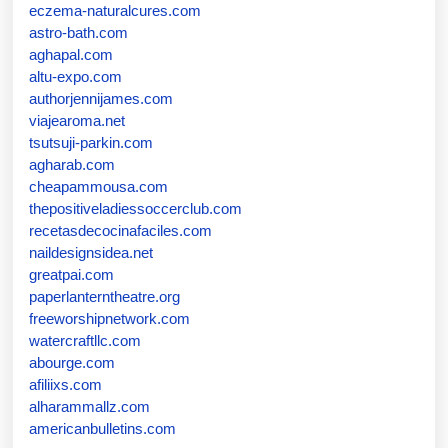
eczema-naturalcures.com
astro-bath.com
aghapal.com
altu-expo.com
authorjennijames.com
viajearoma.net
tsutsuji-parkin.com
agharab.com
cheapammousa.com
thepositiveladiessoccerclub.com
recetasdecocinafaciles.com
naildesignsidea.net
greatpai.com
paperlanterntheatre.org
freeworshipnetwork.com
watercraftllc.com
abourge.com
afiliixs.com
alharammallz.com
americanbulletins.com