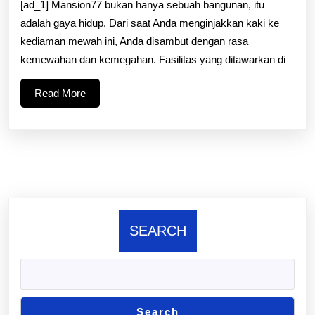
[ad_1] Mansion77 bukan hanya sebuah bangunan, itu
adalah gaya hidup. Dari saat Anda menginjakkan kaki ke
kediaman mewah ini, Anda disambut dengan rasa
kemewahan dan kemegahan. Fasilitas yang ditawarkan di
Read
Read More
More
SEARCH
Search