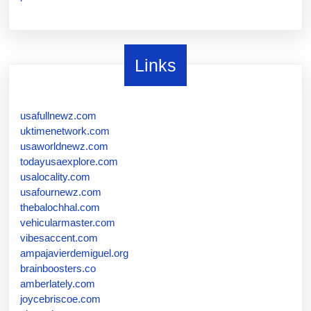
Links
usafullnewz.com
uktimenetwork.com
usaworldnewz.com
todayusaexplore.com
usalocality.com
usafournewz.com
thebalochhal.com
vehicularmaster.com
vibesaccent.com
ampajavierdemiguel.org
brainboosters.co
amberlately.com
joycebriscoe.com