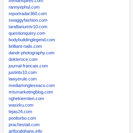
trendinspires.com
rannyephul.com
reportradar360.com
swaggyfashion.com
taraftariumtv10.com
questionquery.com
bodybuildinglegend.com
brilliant-nails.com
dandr-photography.com
dokteroce.com
journal-francais.com
justintv10.com
lawyerule.com
mediamingleseaco.com
mtsmarketingblog.com
nghekiemtien.com
wasirku.com
tejas24.com
poolturbo.com
prachestait.com
artforafghans.info