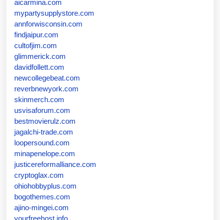
aicarmina.com
mypartysupplystore.com
annforwisconsin.com
findjaipur.com
cultofjim.com
glimmerick.com
davidfollett.com
newcollegebeat.com
reverbnewyork.com
skinmerch.com
usvisaforum.com
bestmovierulz.com
jagalchi-trade.com
loopersound.com
minapenelope.com
justicereformalliance.com
cryptoglax.com
ohiohobbyplus.com
bogothemes.com
ajino-mingei.com
yourfreehost.info