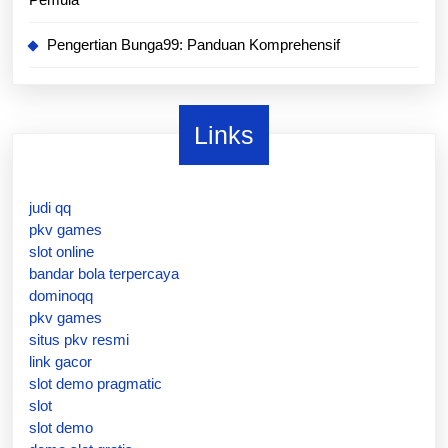
Pengertian Bunga99: Panduan Komprehensif
Links
judi qq
pkv games
slot online
bandar bola terpercaya
dominoqq
pkv games
situs pkv resmi
link gacor
slot demo pragmatic
slot
slot demo