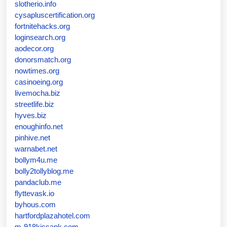
slotherio.info
cysapluscertification.org
fortnitehacks.org
loginsearch.org
aodecor.org
donorsmatch.org
nowtimes.org
casinoeing.org
livemocha.biz
streetlife.biz
hyves.biz
enoughinfo.net
pinhive.net
warnabet.net
bollym4u.me
bolly2tollyblog.me
pandaclub.me
flyttevask.io
byhous.com
hartfordplazahotel.com
m-918kissapk.com