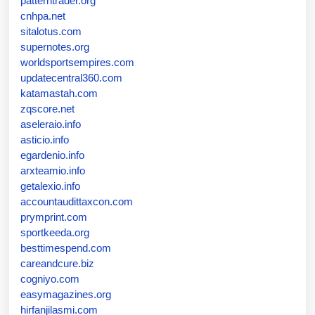
patterntrader.org
cnhpa.net
sitalotus.com
supernotes.org
worldsportsempires.com
updatecentral360.com
katamastah.com
zqscore.net
aseleraio.info
asticio.info
egardenio.info
arxteamio.info
getalexio.info
accountaudittaxcon.com
prymprint.com
sportkeeda.org
besttimespend.com
careandcure.biz
cogniyo.com
easymagazines.org
hirfanjilasmi.com