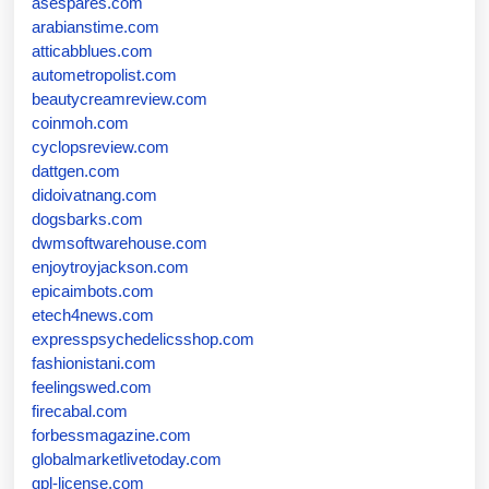
asespares.com
arabianstime.com
atticabblues.com
autometropolist.com
beautycreamreview.com
coinmoh.com
cyclopsreview.com
dattgen.com
didoivatnang.com
dogsbarks.com
dwmsoftwarehouse.com
enjoytroyjackson.com
epicaimbots.com
etech4news.com
expresspsychedelicsshop.com
fashionistani.com
feelingswed.com
firecabal.com
forbessmagazine.com
globalmarketlivetoday.com
gpl-license.com