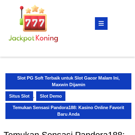
Skip
to
content
Open
Skip
Button
to
content
Slot PG Soft Terbaik untuk Slot Gacor Malam Ini,
Maxwin Dijamin
Situs Slot
,
Slot Demo
Temukan Sensasi Pandora188: Kasino Online Favorit
Baru Anda