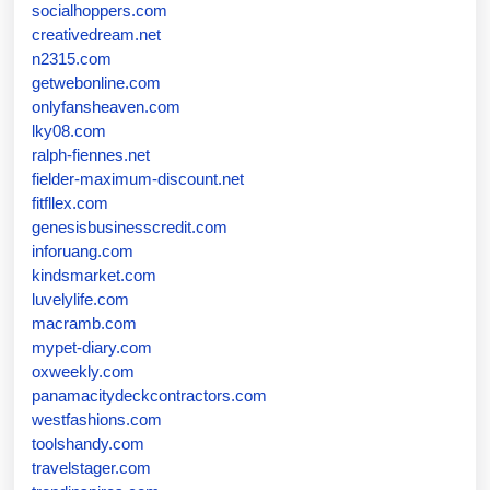
socialhoppers.com
creativedream.net
n2315.com
getwebonline.com
onlyfansheaven.com
lky08.com
ralph-fiennes.net
fielder-maximum-discount.net
fitfllex.com
genesisbusinesscredit.com
inforuang.com
kindsmarket.com
luvelylife.com
macramb.com
mypet-diary.com
oxweekly.com
panamacitydeckcontractors.com
westfashions.com
toolshandy.com
travelstager.com