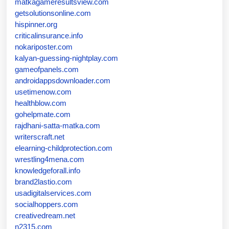
matkagameresultsview.com
getsolutionsonline.com
hispinner.org
criticalinsurance.info
nokariposter.com
kalyan-guessing-nightplay.com
gameofpanels.com
androidappsdownloader.com
usetimenow.com
healthblow.com
gohelpmate.com
rajdhani-satta-matka.com
writerscraft.net
elearning-childprotection.com
wrestling4mena.com
knowledgeforall.info
brand2lastio.com
usadigitalservices.com
socialhoppers.com
creativedream.net
n2315.com