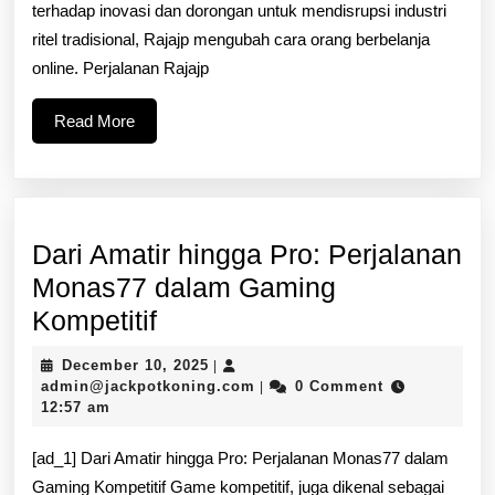
E-
terhadap inovasi dan dorongan untuk mendisrupsi industri
commerce
ritel tradisional, Rajajp mengubah cara orang berbelanja
online. Perjalanan Rajajp
Read
Read More
More
Dari Amatir hingga Pro: Perjalanan
Monas77 dalam Gaming
Dari
Kompetitif
Amatir
December
December 10, 2025
|
hingga
10,
admin@jackpotkoning.com
admin@jackpotkoning.com
0 Comment
|
2025
12:57 am
Pro:
Perjalanan
[ad_1] Dari Amatir hingga Pro: Perjalanan Monas77 dalam
Monas77
Gaming Kompetitif Game kompetitif, juga dikenal sebagai