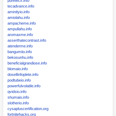
puretecx.info
tecadvance.info
aminityio.info
amiolahu.info
ampacheme.info
ampullahu.info
aromaxme.info
asserthatecontrast.info
atenderme.info
bangumiio.info
bekosunhu.info
beneficialgrandiose.info
blomaio.info
dosellinfoplete.info
podtubeio.info
powerfulvolatile.info
qvidsio.info
shumaio.info
slotherio.info
cysapluscertification.org
fortnitehacks.org