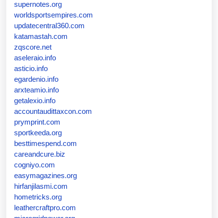
supernotes.org
worldsportsempires.com
updatecentral360.com
katamastah.com
zqscore.net
aseleraio.info
asticio.info
egardenio.info
arxteamio.info
getalexio.info
accountaudittaxcon.com
prymprint.com
sportkeeda.org
besttimespend.com
careandcure.biz
cogniyo.com
easymagazines.org
hirfanjilasmi.com
hometricks.org
leathercraftpro.com