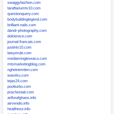
swaggyfashion.com
taraftariumtv10.com
questionquery.com
bodybuildinglegend.com
brilliant-nails.com
dandr-photography.com
dokteroce.com
journal-francais.com
justintv10.com
lawyerule.com
mediamingleseaco.com
mtsmarketingblog.com
nghekiemtien.com
wasirku.com
tejas24.com
poolturbo.com
prachestait.com
artforafghans.info
airvendio.info
healthexe.info