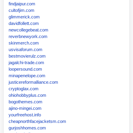
findjaipur.com
cultofjim.com
glimmerick.com
davidfollett.com
newcollegebeat.com
reverbnewyork.com
skinmerch.com
usvisaforum.com
bestmovierulz.com
jagalchi-trade.com
loopersound.com
minapenelope.com
justicereformalliance.com
cryptoglax.com
ohiohobbyplus.com
bogothemes.com
ajino-mingei.com
yourfreehost.info
cheapnorthfacejacketsm.com
gurjoshhomes.com