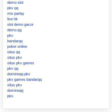
demo slot
pkv qq
mix parlay
live hk
slot demo gacor
demo pg
pkv
bandarqq
poker online
situs qq
situs pkv
situs pkv games
pkv qq
dominoqq pkv
pkv games bandarqq
situs pkv
dominoqq
pkv