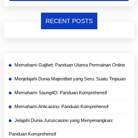
RECENT POSTS
Memahami Gajibet: Panduan Utama Permainan Online
Menjelajahi Dunia Majestibet yang Seru: Suatu Tinjauan
Memahami Saung4D: Panduan Komprehensif
Memahami Ahlicasino: Panduan Komprehensif
Jelajahi Dunia Juruscasino yang Menyenangkan:
Panduan Komprehensif