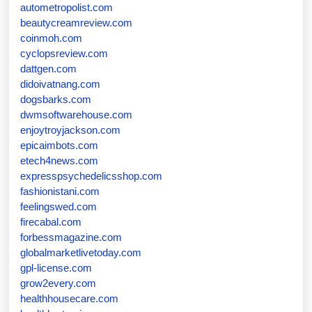
autometropolist.com
beautycreamreview.com
coinmoh.com
cyclopsreview.com
dattgen.com
didoivatnang.com
dogsbarks.com
dwmsoftwarehouse.com
enjoytroyjackson.com
epicaimbots.com
etech4news.com
expresspsychedelicsshop.com
fashionistani.com
feelingswed.com
firecabal.com
forbessmagazine.com
globalmarketlivetoday.com
gpl-license.com
grow2every.com
healthhousecare.com