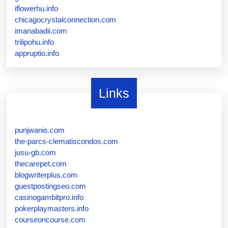
iflowerhu.info
chicagocrystalconnection.com
imanabadii.com
trilipohu.info
appruptio.info
Links
punjwanis.com
the-parcs-clematiscondos.com
jusu-gb.com
thecarepet.com
blogwriterplus.com
guestpostingseo.com
casinogambitpro.info
pokerplaymasters.info
courseoncourse.com