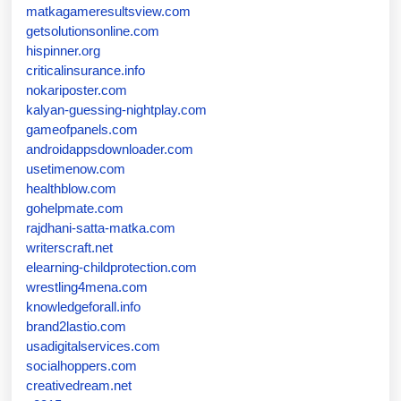
matkagameresultsview.com
getsolutionsonline.com
hispinner.org
criticalinsurance.info
nokariposter.com
kalyan-guessing-nightplay.com
gameofpanels.com
androidappsdownloader.com
usetimenow.com
healthblow.com
gohelpmate.com
rajdhani-satta-matka.com
writerscraft.net
elearning-childprotection.com
wrestling4mena.com
knowledgeforall.info
brand2lastio.com
usadigitalservices.com
socialhoppers.com
creativedream.net