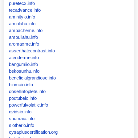
puretecx.info
tecadvance.info
aminityio.info
amiolahu.info
ampacheme.info
ampullahu.info
aromaxme.info
asserthatecontrast.info
atenderme.info
bangumiio.info
bekosunhu.info
beneficialgrandiose.info
blomaio.info
dosellinfoplete.info
podtubeio.info
powerfulvolatile.info
qvidsio.info
shumaio.info
slotherio.info
cysapluscertification.org