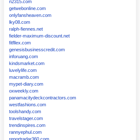
n2315.com
getwebonline.com
onlyfansheaven.com
lky08.com
ralph-fiennes.net
fielder-maximum-discount.net
fitfllex.com
genesisbusinesscredit.com
inforuang.com
kindsmarket.com
luvelylife.com
macramb.com
mypet-diary.com
oxweekly.com
panamacitydeckcontractors.com
westfashions.com
toolshandy.com
travelstager.com
trendinspires.com
rannyephul.com
reportradar360.com