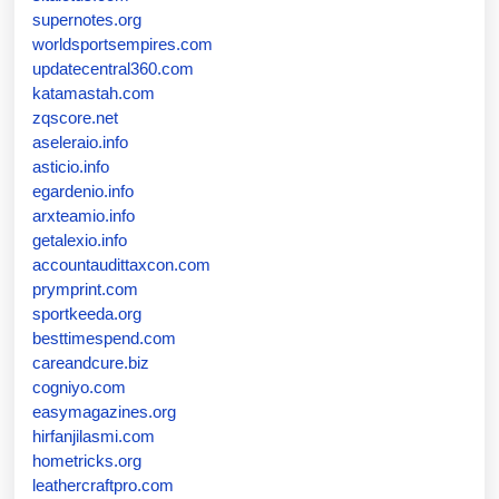
supernotes.org
worldsportsempires.com
updatecentral360.com
katamastah.com
zqscore.net
aseleraio.info
asticio.info
egardenio.info
arxteamio.info
getalexio.info
accountaudittaxcon.com
prymprint.com
sportkeeda.org
besttimespend.com
careandcure.biz
cogniyo.com
easymagazines.org
hirfanjilasmi.com
hometricks.org
leathercraftpro.com