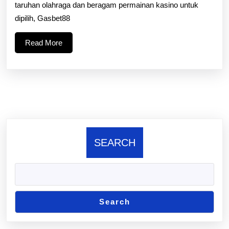
dan
taruhan olahraga dan beragam permainan kasino untuk
Permainan
dipilih, Gasbet88
Kasino
Read
Read More
More
SEARCH
Search