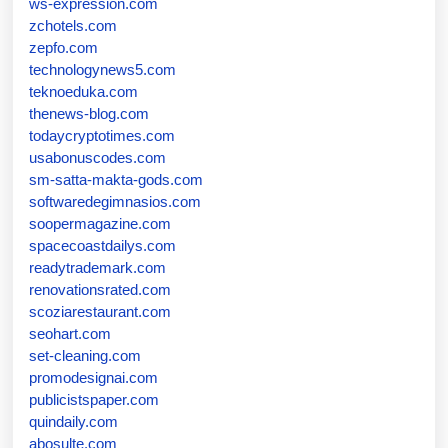
ws-expression.com
zchotels.com
zepfo.com
technologynews5.com
teknoeduka.com
thenews-blog.com
todaycryptotimes.com
usabonuscodes.com
sm-satta-makta-gods.com
softwaredegimnasios.com
soopermagazine.com
spacecoastdailys.com
readytrademark.com
renovationsrated.com
scoziarestaurant.com
seohart.com
set-cleaning.com
promodesignai.com
publicistspaper.com
quindaily.com
abosulte.com