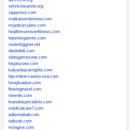
servicewueste.org
zippyrevs.com
matkanumbernow.com
myjobcirculars.com
healthmoreoverfitness.com
topslotxgames.com
routerloggnet.net
dantella6.com
slotsgamesone.com
hispinzone.com
kalyanbazarnights.com
top-online-casino-usa.com
honghuidoor.com
flowingtravel.com
nineniki.com
brandiospecialists.com
medicalcare7.com
adtennaball.com
nabzah.com
mongive.com