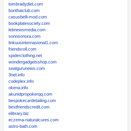
tombradydiet.com
bonthaiclub.com
casusbelli-mod.com
bookplatesociety.com
lebnewsmedia.com
sonosonora.com
linkuusinternasional1.com
friendsroll.com
spiderclothing.net
wondergadgetsshop.com
seatgurunews.com
3net.info
codeplex.info
okena.info
akunidpropokerqq.com
bespokecardetailing.com
bestfriendscredit.com
elibrary.biz
eczema-naturalcures.com
astro-bath.com