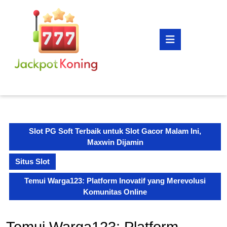
Skip
to
content
Open
Skip
Button
to
content
Slot PG Soft Terbaik untuk Slot Gacor Malam Ini,
Maxwin Dijamin
Situs Slot
Temui Warga123: Platform Inovatif yang Merevolusi
Komunitas Online